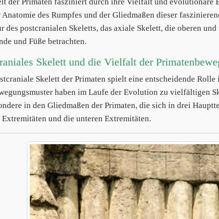
lt der Primaten fasziniert durch ihre Vielfalt und evolutionäre 
r Anatomie des Rumpfes und der Gliedmaßen dieser faszinieren
ur des postcranialen Skeletts, das axiale Skelett, die oberen u
nde und Füße betrachten.
raniales Skelett und die Vielfalt der Primatenbew
stcraniale Skelett der Primaten spielt eine entscheidende Rolle
wegungsmuster haben im Laufe der Evolution zu vielfältigen Ske
ndere in den Gliedmaßen der Primaten, die sich in drei Hauptteil
 Extremitäten und die unteren Extremitäten.