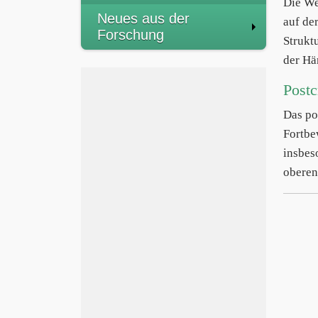
Die We
Neues aus der
auf de
Forschung
Strukt
der Hä
Postc
Das po
Fortbe
insbeso
oberen