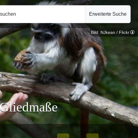
hsuchen
Erweiterte Suche
Bild: NJkean / Flickr
 Gliedmaße