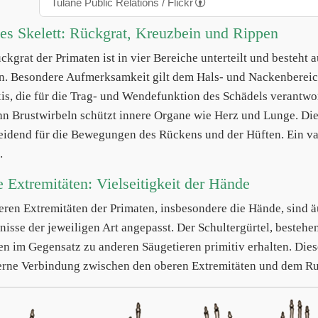
Tulane Public Relations / Flickr
es Skelett: Rückgrat, Kreuzbein und Rippen
ckgrat der Primaten ist in vier Bereiche unterteilt und besteht 
en. Besondere Aufmerksamkeit gilt dem Hals- und Nackenbereich
is, die für die Trag- und Wendefunktion des Schädels verantwor
hn Brustwirbeln schützt innere Organe wie Herz und Lunge. Di
eidend für die Bewegungen des Rückens und der Hüften. Ein var
.
 Extremitäten: Vielseitigkeit der Hände
eren Extremitäten der Primaten, insbesondere die Hände, sind äu
nisse der jeweiligen Art angepasst. Der Schultergürtel, bestehen
en im Gegensatz zu anderen Säugetieren primitiv erhalten. Diese
rne Verbindung zwischen den oberen Extremitäten und dem R