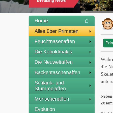
Breaking News
Home
Alles über Primaten
Feuchtnasenaffen
Pri
Die Koboldmakis
Währ
Die Neuweltaffen
die N
Backentaschenaffen
Skele
unter
Schlank- und
Stummelaffen
Neben 
Menschenaffen
Zusamm
Evolution