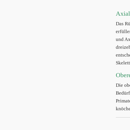
Axial
Das Rü
erfüll
und Ax
dreize
entsch
Skelett
Obere
Die ob
Bedürf
Primat
knöche