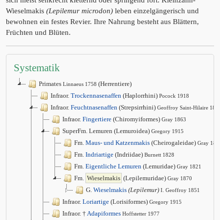
sich meist senkrecht kletternd oder springend fort. Kleinzahn-
Wieselmakis
(Lepilemur microdon)
leben einzelgängerisch und
bewohnen ein festes Revier. Ihre Nahrung besteht aus Blättern,
Früchten und Blüten.
Systematik
Primates
(Herrentiere)
Linnaeus 1758
Infraor.
Trockennasenaffen
(Haplorrhini)
Pocock 1918
Infraor.
Feuchtnasenaffen
(Strepsirrhini)
Geoffroy Saint-Hilaire 181
Infraor.
Fingertiere
(Chiromyiformes)
Gray 1863
SuperFm. Lemuren (Lemuroidea)
Gregory 1915
Fm.
Maus- und Katzenmakis
(Cheirogaleidae)
Gray 187
Fm.
Indriartige
(Indriidae)
Burnett 1828
Fm.
Eigentliche Lemuren
(Lemuridae)
Gray 1821
Fm.
Wieselmakis
(Lepilemuridae)
Gray 1870
G.
Wieselmakis
(Lepilemur)
I. Geoffroy 1851
Infraor.
Loriartige
(Lorisiformes)
Gregory 1915
Infraor. †
Adapiformes
Hoffstetter 1977