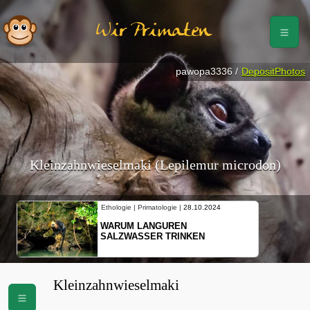
Wir Primaten
pawopa3336 /
DepositPhotos
Kleinzahnwieselmaki (Lepilemur microdon)
Ethologie | Primatologie |
28.10.2024
WARUM LANGUREN
SALZWASSER TRINKEN
Kleinzahnwieselmaki