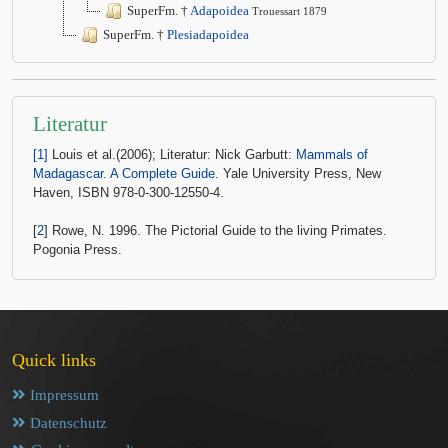
SuperFm. †
Adapoidea
Trouessart 1879
SuperFm. †
Plesiadapoidea
Literatur
[1]
Louis et al.(2006); Literatur: Nick Garbutt:
Mammals of
Madagascar. A Complete Guide.
Yale University Press, New
Haven, ISBN 978-0-300-12550-4.
[
2
] Rowe, N. 1996. The Pictorial Guide to the living Primates.
Pogonia Press.
Quick links
Impressum
Datenschutz