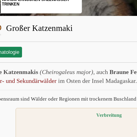
SCHOPFGIBBONS UND IHRER
BEWEGUNGSMUSTER
Großer Katzenmaki
matologie
e Katzenmakis
(Cheirogaleus major)
, auch
Braune Fe
r- und Sekundärwälder
im Osten der Insel Madagaskar.
bensraum sind Wälder oder Regionen mit trockenem Buschland 
Verbreitung