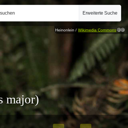
hsuchen
Erweiterte Suche
Heinonlein /
Wikimedia Commons
s major)