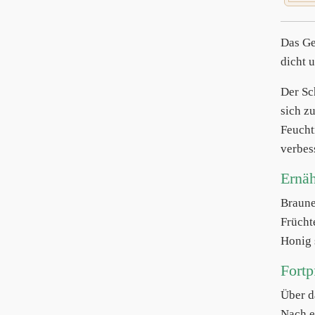
Das Ge
dicht 
Der Sc
sich z
Feucht
verbes
Ernä
Braun
Frücht
Honig 
Fortp
Über d
Nach e