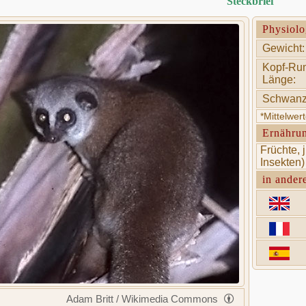
Steckbrief
Physiolo
Gewicht:
Kopf-Ru
Länge:
Schwanz
*Mittelwer
Ernähru
Früchte, j
Insekten)
in ander
Adam Britt / Wikimedia Commons