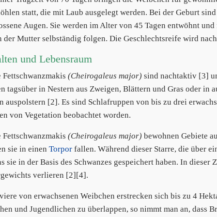
hlen statt, die mit Laub ausgelegt werden. Bei der Geburt sind
ossene Augen. Sie werden im Alter von 45 Tagen entwöhnt und 
 der Mutter selbständig folgen. Die Geschlechtsreife wird nach
alten und Lebensraum
e Fettschwanzmakis
(Cheirogaleus major)
sind nachtaktiv [3] u
en tagsüber in Nestern aus Zweigen, Blättern und Gras oder in 
rn auspolstern [2]. Es sind Schlafruppen von bis zu drei erwa
n von Vegetation beobachtet worden.
e Fettschwanzmakis
(Cheirogaleus major)
bewohnen Gebiete au
en sie in einen
Torpor
fallen. Während dieser Starre, die über e
das sie in der Basis des Schwanzes gespeichert haben. In dieser
gewichts verlieren [2][4].
viere von erwachsenen Weibchen erstrecken sich bis zu 4 Hekt
en und Jugendlichen zu überlappen, so nimmt man an, dass 