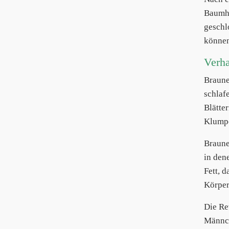
Baumhö
geschl
können
Verh
Braun
schlaf
Blätte
Klumpe
Braun
in den
Fett, 
Körper
Die Re
Männch