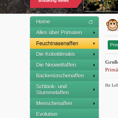
Breaking News
Home
Alles über Primaten
Feuchtnasenaffen
Pri
Die Koboldmakis
Groß
Die Neuweltaffen
Primä
Backentaschenaffen
Ihr Le
Schlank- und
Stummelaffen
Menschenaffen
Evolution