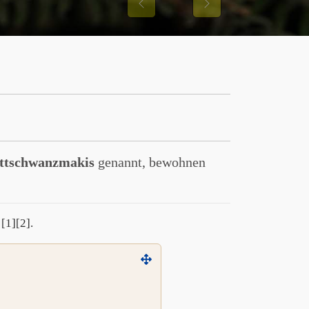
Previous
Next
ttschwanzmakis
genannt, bewohnen
[1][2].