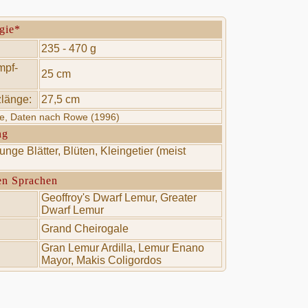
gie*
235 - 470 g
mpf-
25 cm
länge:
27,5 cm
te, Daten nach Rowe (1996)
ng
unge Blätter, Blüten, Kleingetier (meist
en Sprachen
Geoffroy's Dwarf Lemur, Greater
Dwarf Lemur
Grand Cheirogale
Gran Lemur Ardilla, Lemur Enano
Mayor, Makis Coligordos