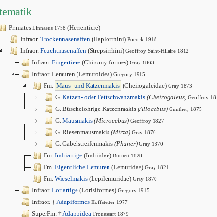
tematik
Primates
(Herrentiere)
Linnaeus 1758
Infraor.
Trockennasenaffen
(Haplorrhini)
Pocock 1918
Infraor.
Feuchtnasenaffen
(Strepsirrhini)
Geoffroy Saint-Hilaire 1812
Infraor.
Fingertiere
(Chiromyiformes)
Gray 1863
Infraor. Lemuren (Lemuroidea)
Gregory 1915
Fm.
Maus- und Katzenmakis
(Cheirogaleidae)
Gray 1873
G.
Katzen- oder Fettschwanzmakis
(Cheirogaleus)
Geoffroy 18
G. Büschelohrige Katzenmakis
(Allocebus)
Günther, 1875
G.
Mausmakis
(Microcebus)
Geoffroy 1827
G. Riesenmausmakis
(Mirza)
Gray 1870
G. Gabelstreifenmakis
(Phaner)
Gray 1870
Fm.
Indriartige
(Indriidae)
Burnett 1828
Fm.
Eigentliche Lemuren
(Lemuridae)
Gray 1821
Fm.
Wieselmakis
(Lepilemuridae)
Gray 1870
Infraor.
Loriartige
(Lorisiformes)
Gregory 1915
Infraor. †
Adapiformes
Hoffstetter 1977
SuperFm. †
Adapoidea
Trouessart 1879