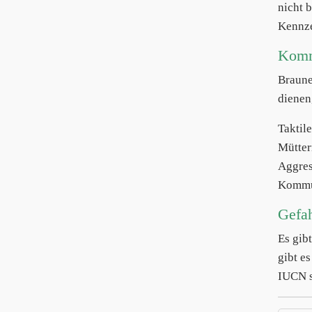
nicht 
Kennze
Komm
Braune
dienen,
Taktil
Mütter
Aggres
Kommun
Gefa
Es gib
gibt e
IUCN s