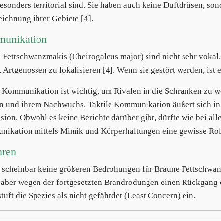
besonders territorial sind. Sie haben auch keine Duftdrüsen, s
ichnung ihrer Gebiete [4].
unikation
 Fettschwanzmakis (Cheirogaleus major) sind nicht sehr vokal. E
 Artgenossen zu lokalisieren [4]. Wenn sie gestört werden, ist ei
e Kommunikation ist wichtig, um Rivalen in die Schranken zu 
n und ihrem Nachwuchs. Taktile Kommunikation äußert sich in g
sion. Obwohl es keine Berichte darüber gibt, dürfte wie bei alle
ikation mittels Mimik und Körperhaltungen eine gewisse Rolle
hren
t scheinbar keine größeren Bedrohungen für Braune Fettschw
s aber wegen der fortgesetzten Brandrodungen einen Rückgang 
tuft die Spezies als nicht gefährdet (Least Concern) ein.