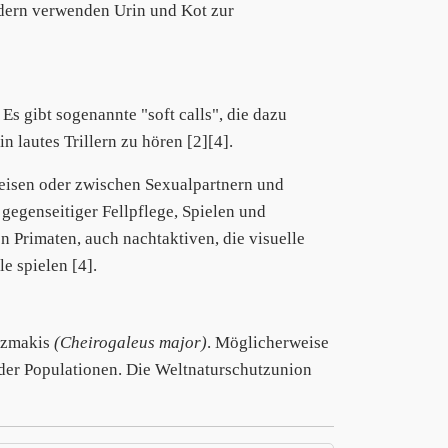
ondern verwenden Urin und Kot zur
s gibt sogenannte "soft calls", die dazu
n lautes Trillern zu hören [2][4].
weisen oder zwischen Sexualpartnern und
egenseitiger Fellpflege, Spielen und
n Primaten, auch nachtaktiven, die visuelle
 spielen [4].
anzmakis
(Cheirogaleus major)
. Möglicherweise
der Populationen. Die Weltnaturschutzunion