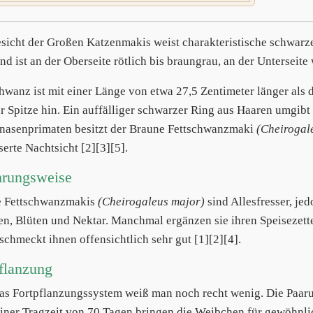
sicht der Großen Katzenmakis weist charakteristische schwarze 
und ist an der Oberseite rötlich bis braungrau, an der Unterseit
hwanz ist mit einer Länge von etwa 27,5 Zentimeter länger als d
ur Spitze hin. Ein auffälliger schwarzer Ring aus Haaren umgibt
nasenprimaten besitzt der Braune Fettschwanzmaki
(Cheirogal
serte Nachtsicht [2][3][5].
hrungsweise
e Fettschwanzmakis
(Cheirogaleus major)
sind Allesfresser, jed
en, Blüten und Nektar. Manchmal ergänzen sie ihren Speisezette
schmeckt ihnen offensichtlich sehr gut [1][2][4].
flanzung
as Fortpflanzungssystem weiß man noch recht wenig. Die Paar
iner Tragzeit von 70 Tagen bringen die Weibchen für gewöhnlic