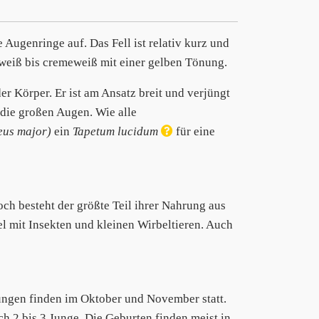
Augenringe auf. Das Fell ist relativ kurz und
e weiß bis cremeweiß mit einer gelben Tönung.
er Körper. Er ist am Ansatz breit und verjüngt
 die großen Augen. Wie alle
eus major)
ein
Tapetum lucidum
für eine
och besteht der größte Teil ihrer Nahrung aus
l mit Insekten und kleinen Wirbeltieren. Auch
ungen finden im Oktober und November statt.
h 2 bis 3 Junge. Die Geburten finden meist in