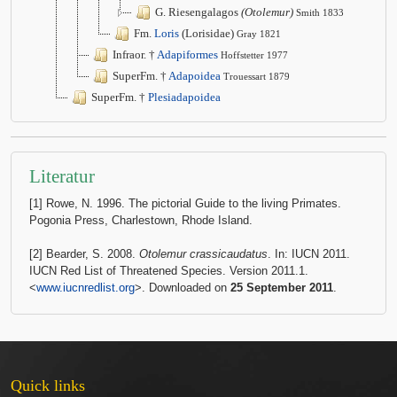
G. Riesengalagos
(Otolemur)
Smith 1833
Fm.
Loris
(Lorisidae)
Gray 1821
Infraor. †
Adapiformes
Hoffstetter 1977
SuperFm. †
Adapoidea
Trouessart 1879
SuperFm. †
Plesiadapoidea
Literatur
[1] Rowe, N. 1996. The pictorial Guide to the living Primates.
Pogonia Press, Charlestown, Rhode Island.
[2] Bearder, S. 2008.
Otolemur crassicaudatus
. In: IUCN 2011.
IUCN Red List of Threatened Species. Version 2011.1.
<
www.iucnredlist.org
>. Downloaded on
25 September 2011
.
Quick links