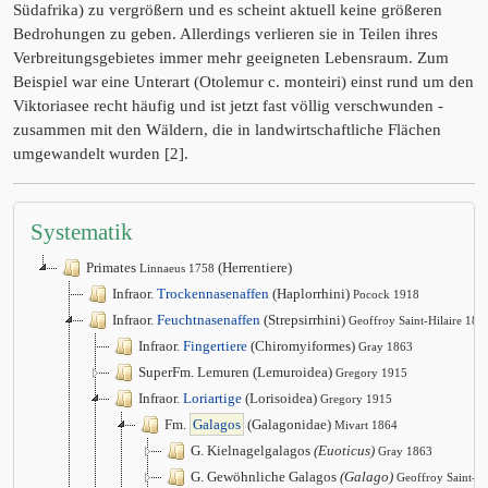
Südafrika) zu vergrößern und es scheint aktuell keine größeren
Bedrohungen zu geben. Allerdings verlieren sie in Teilen ihres
Verbreitungsgebietes immer mehr geeigneten Lebensraum. Zum
Beispiel war eine Unterart (Otolemur c. monteiri) einst rund um den
Viktoriasee recht häufig und ist jetzt fast völlig verschwunden -
zusammen mit den Wäldern, die in landwirtschaftliche Flächen
umgewandelt wurden [2].
Systematik
Primates
(Herrentiere)
Linnaeus 1758
Infraor.
Trockennasenaffen
(Haplorrhini)
Pocock 1918
Infraor.
Feuchtnasenaffen
(Strepsirrhini)
Geoffroy Saint-Hilaire 181
Infraor.
Fingertiere
(Chiromyiformes)
Gray 1863
SuperFm. Lemuren (Lemuroidea)
Gregory 1915
Infraor.
Loriartige
(Lorisoidea)
Gregory 1915
Fm.
Galagos
(Galagonidae)
Mivart 1864
G. Kielnagelgalagos
(Euoticus)
Gray 1863
G. Gewöhnliche Galagos
(Galago)
Geoffroy Saint-Hi