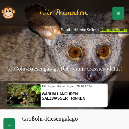
Wir Primaten
PantherMediaSeller /
DepositPhotos
Großohr-Riesengalago (Otolemur crassicaudatus)
Ethologie | Primatologie |
28.10.2024
Ethologie | Prim
WARUM LANGUREN
NEUES VON
SALZWASSER TRINKEN
SCHOPFGIB
BEWEGUNG
Großohr-Riesengalago