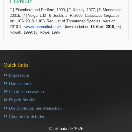
Literatur
[
1
] Eisenberg und Redford, 1999; [
2
] Kinzey, 1977; [
3
] Macdonald,
2001b; [4] Veiga, L.M. & Boubli, J.-P. 2008.
Callicebus torquatus
.
In: IUCN 2010. IUCN Red List of Threatened Species. Version
2010.1. <
www.iucnredlist.org
>. Downloaded on
16 April 2010
; [5]
Nowak, 1999; [
6
] Rowe, 1996
Quick links
Impressum
Datenschutz
Cookies verwalten
Physik für alle
Die Evolution des Menschen
Chemie für Schüler
© primata.de 2026