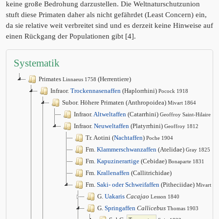
keine große Bedrohung darzustellen. Die Weltnaturschutzunion
stuft diese Primaten daher als nicht gefährdet (Least Concern) ein,
da sie relative weit verbreitet sind und es derzeit keine Hinweise auf
einen Rückgang der Populationen gibt [4].
Systematik
Primates
(Herrentiere)
Linnaeus 1758
Infraor.
Trockennasenaffen
(Haplorrhini)
Pocock 1918
Subor. Höhere Primaten (Anthropoidea)
Mivart 1864
Infraor.
Altweltaffen
(Catarrhini)
Geoffroy Saint-Hilaire 1
Infraor.
Neuweltaffen
(Platyrrhini)
Geoffroy 1812
Tr. Aotini (
Nachtaffen
)
Poche 1904
Fm.
Klammerschwanzaffen
(Atelidae)
Gray 1825
Fm.
Kapuzinerartige
(Cebidae)
Bonaparte 1831
Fm.
Krallenaffen
(Callitrichidae)
Fm.
Saki- oder Schweifaffen
(Pitheciidae)
Mivart 1
G.
Uakaris
Cacajao
Lesson 1840
G.
Springaffen
Callicebus
Thomas 1903