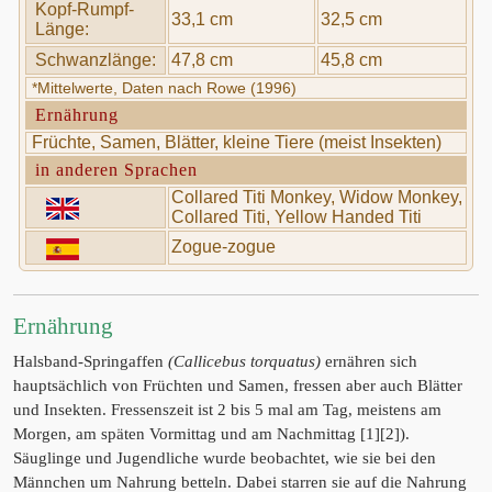
Kopf-Rumpf-
33,1 cm
32,5 cm
Länge:
Schwanzlänge:
47,8 cm
45,8 cm
*Mittelwerte, Daten nach Rowe (1996)
Ernährung
Früchte, Samen, Blätter, kleine Tiere (meist Insekten)
in anderen Sprachen
Collared Titi Monkey, Widow Monkey,
Collared Titi, Yellow Handed Titi
Zogue-zogue
Ernährung
Halsband-Springaffen
(Callicebus torquatus)
ernähren sich
hauptsächlich von Früchten und Samen, fressen aber auch Blätter
und Insekten. Fressenszeit ist 2 bis 5 mal am Tag, meistens am
Morgen, am späten Vormittag und am Nachmittag [1][2]).
Säuglinge und Jugendliche wurde beobachtet, wie sie bei den
Männchen um Nahrung betteln. Dabei starren sie auf die Nahrung