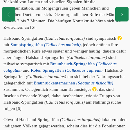
Vielzahl von Lauten und visuellen Signalen für die
Kommunikation. Im Morgengrauen geben Männchen und
Weibchen Duette von sich. Die morgendlichen Rufe der Männchen
dauern 2 bis 7 Minuten. Die häufigen Kontaktrufe hören sich wie
Zwitschern an [6].
Halsband-Springaffen
(Callicebus torquatus)
sind sympatrisch
mit
Sumpfspringaffen
(Callicebus moloch)
, jedoch ertönen ihre
morgendlichen Rufe etwas später und weniger häufig, dauern dafür
aber länger. Halsband-Springaffen
(Callicebus torquatus)
sind
teilweise sympatrisch mit
Braunbauch-Springaffen
(Callicebus
caligatus)
und
Roten Springaffen
(Callicebus cupreus)
. Halsband-
Springaffen
(Callicebus torquatus)
tun sich bei der Nahrungssuche
gelegentlich mit
Braunrückentamarinen
(Saguinus fusicollis)
zusammen. Gelegentlich kann man Baumsteiger
, das sind
Insekten fressende Vögel, dabei beobachten, wie sie Trupps von
Halsband-Springaffen
(Callicebus torquatus)
auf Nahrungssuche
folgen [6].
Obwohl Halsband-Springaffen
(Callicebus torquatus)
lokal von den
indigenen Völkern gejagt werden, scheint dies für die Populationen