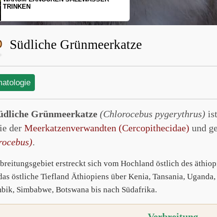
SCHOPFGIBBONS UND IHRER
BEWEGUNGSMUSTER
Südliche Grünmeerkatze
matologie
üdliche Grünmeerkatze
(Chlorocebus pygerythrus)
ist
ie der
Meerkatzenverwandten (Cercopithecidae)
und ge
rocebus)
.
rbreitungsgebiet erstreckt sich vom Hochland östlich des äthi
das östliche Tiefland Äthiopiens über Kenia, Tansania, Uganda,
ik, Simbabwe, Botswana bis nach Südafrika.
Verbreitung