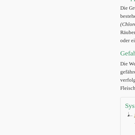
Die Gr
besteh
(Chlor
Räuber
oder ei
Gefa
Die We
gefähr
verfol
Fleisch
Sys