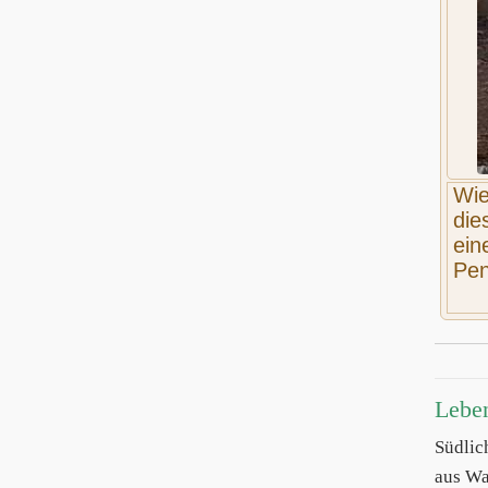
Wie
die
ein
Pen
Lebe
Südli
aus Wa