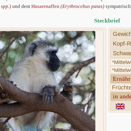
 spp
.)
und dem
Husarenaffen
(Erythrocebus patas)
sympatrisch 
Steckbrief
Gewich
Kopf-R
Schwan
*Mittel
*Mittel
Ernäh
Früchte
in and