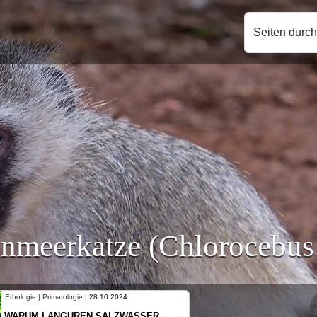
Seiten durc
nmeerkatze (Chlorocebus
Ethologie | Primatologie |
10.10.2024
NEUES VON WEIBLICHEN