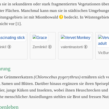
 sie in sekundären oder stark fragmentierten Vegetationen über
ter Flächen. Manchmal kann man sie in städtischen Umgebungen 
itungsgebiets ist mit Miombowald
bedeckt. In Wüstengebiet
icht vor [1].
nki!
Zemlinki!
valentinastorti
VicBur
hrung
che Grünmeerkatzen
(Chlorocebus pygerythrus)
ernähren sich vo
r, Samen und Blüten. Darüber hinaus ergänzen sie ihren Speisepl
ier, junge Küken und Insekten, wobei ihnen Heuschrecken und
he menschlicher Ansiedlungen stehlen sie Brot und fressen Nut
penleben