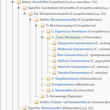
Infraor.
Altweltaffen
(Catarrhini)
Geoffroy Saint-Hilaire 1812
SuperFm. Geschwänzte Altweltaffen (Cercopithecoidea)
Gray 
Fm. Meerkatzenverwandte (Cercopithecidae)
Gray 1821
SubFm.
Backentaschenaffen
(Cercopithecinae)
Tr. Meerkatzenartige (Cercopithecini)
G.
Eigentliche Meerkatzen
(Cercopithecus)
G.
Grüne Meerkatzen
(Chlorocebus)
Äthiopische Grünmeerkatze
(C. aethiop
Malbrouck-Grünmeerkatze
(C. cynosur
Bale-Grünmeerkatze
(C. djamdjamensis
Südliche Grünmeerkatze
(C. pygerythru
Westliche Grünmeerkatze
(C. sabaeus)
Tantalus-Grünmeerkatze
(C. tantalus)
G.
Sumpfmeerkatzen
(Allenopithecus)
Zwergmeerkatzen
(Miopithecus)
G.
Husarenaffen
(Erythrocebus)
Tr. Pavianartige (Papionini)
SubFm.
Schlank- und Stummelaffen
(Colobinae)
Blyt
SuperFm.
Menschenaffen
(Hominoidea)
Gray 1825