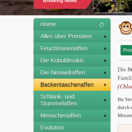
Breaking News
Home
Alles über Primaten
Feuchtnasenaffen
Pri
Die Koboldmakis
Die
S
Die Neuweltaffen
Famil
Backentaschenaffen
(Chlo
Schlank- und
Ihr Ve
Stummelaffen
durch 
Menschenaffen
Mosamb
Evolution