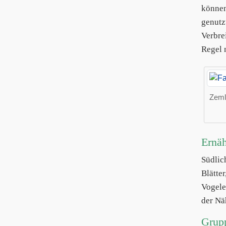
können
genutz
Verbre
Regel n
Zemli
Ernä
Südli
Blätte
Vogele
der Nä
Grup