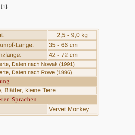
[1].
t:
2,5 - 9,0 kg
umpf-Länge:
35 - 66 cm
zlänge:
42 - 72 cm
werte, Daten nach Nowak (1991)
werte, Daten nach Rowe (1996)
rung
, Blätter, kleine Tiere
eren Sprachen
Vervet Monkey