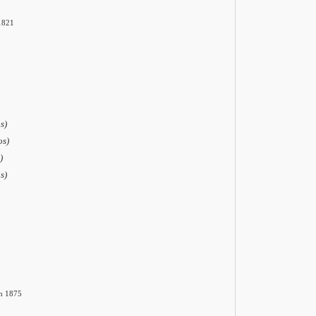
1821
s)
os)
)
s)
h 1875