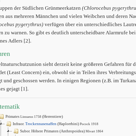
uppen der Südlichen Grünmeerkatzen
(Chlorocebus pygerythru
en aus mehreren Männchen und vielen Weibchen und deren Na
ocebus pygerythrus)
verfügen über ein unterschiedliches Lautr
n zu warnen. So gibt es deutlich unterscheidbare Alarmrufe bei
nes Adlers [2].
hren
ltnaturschutzunion sieht derzeit keine größeren Gefahren für den
det (Least Concern) ein, obwohl sie in Teilen ihres Verbreitung
gt und geschossen werden. In einigen Regionen (z.B. im Turkana
es gejagt [1].
tematik
Primates
(Herrentiere)
Linnaeus 1758
Infraor.
Trockennasenaffen
(Haplorrhini)
Pocock 1918
Subor. Höhere Primaten (Anthropoidea)
Mivart 1864