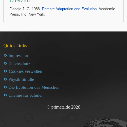
Literatur
Fleagle J. G. 1988.
Primate Adaptation and Evolution
. Academic
Press, Inc. New York.
Quick links
Impressum
Datenschutz
Cookies verwalten
Physik für alle
Die Evolution des Menschen
Chemie für Schüler
© primata.de 2026