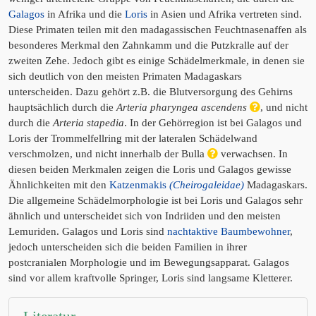
Galagos
in Afrika und die
Loris
in Asien und Afrika vertreten sind.
Diese Primaten teilen mit den madagassischen Feuchtnasenaffen als
besonderes Merkmal den Zahnkamm und die Putzkralle auf der
zweiten Zehe. Jedoch gibt es einige Schädelmerkmale, in denen sie
sich deutlich von den meisten Primaten Madagaskars
unterscheiden. Dazu gehört z.B. die Blutversorgung des Gehirns
hauptsächlich durch die
Arteria pharyngea ascendens
, und nicht
durch die
Arteria stapedia
. In der Gehörregion ist bei Galagos und
Loris der Trommelfellring mit der lateralen Schädelwand
verschmolzen, und nicht innerhalb der Bulla
verwachsen. In
diesen beiden Merkmalen zeigen die Loris und Galagos gewisse
Ähnlichkeiten mit den
Katzenmakis
(Cheirogaleidae)
Madagaskars.
Die allgemeine Schädelmorphologie ist bei Loris und Galagos sehr
ähnlich und unterscheidet sich von Indriiden und den meisten
Lemuriden. Galagos und Loris sind
nachtaktive Baumbewohner
,
jedoch unterscheiden sich die beiden Familien in ihrer
postcranialen Morphologie und im Bewegungsapparat. Galagos
sind vor allem kraftvolle Springer, Loris sind langsame Kletterer.