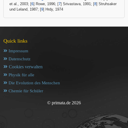
et al., 2003; [
6
] Rowe, 1996; [
7
] Srivastava, 1991; [
8
] Struhsaker
und Leland, 1987; [
9
] Hrdy, 1974
Quick links
Impressum
Datenschutz
Cookies verwalten
Physik für alle
Die Evolution des Menschen
Chemie für Schüler
© primata.de 2026