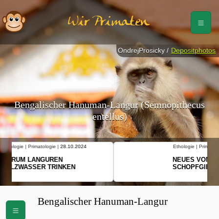
Wir Primaten
OndrejProsicky /
Depositphotos
Bengalischer Hanuman-Langur (Semnopithecus
entellus)
Ethologie | Primatologie |
10.10.2024
NEUES VON WEIBLICHEN
SCHOPFGIBBONS UND IHRER
BEWEGUNGSMUSTER
Bengalischer Hanuman-Langur