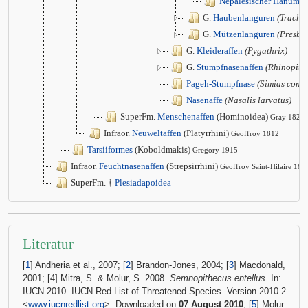
Nepalesischer Hanuma
G.
Haubenlanguren
(Trachy
G.
Mützenlanguren
(Presbyt
G.
Kleideraffen
(Pygathrix)
G.
Stumpfnasenaffen
(Rhinopith
Pageh-Stumpfnase
(Simias conco
Nasenaffe
(Nasalis larvatus)
SuperFm.
Menschenaffen
(Hominoidea)
Gray 1825
Infraor.
Neuweltaffen
(Platyrrhini)
Geoffroy 1812
Tarsiiformes
(Koboldmakis)
Gregory 1915
Infraor.
Feuchtnasenaffen
(Strepsirrhini)
Geoffroy Saint-Hilaire 181
SuperFm. †
Plesiadapoidea
Literatur
[
1
] Andheria et al., 2007; [
2
] Brandon-Jones, 2004; [
3
] Macdonald,
2001; [4] Mitra, S. & Molur, S. 2008.
Semnopithecus entellus
. In:
IUCN 2010. IUCN Red List of Threatened Species. Version 2010.2.
<
www.iucnredlist.org
>. Downloaded on
07 August 2010
; [
5
] Molur