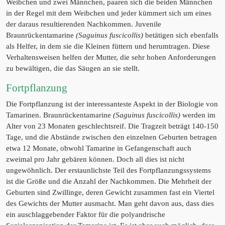
Weibchen und zwei Männchen, paaren sich die beiden Männchen
in der Regel mit dem Weibchen und jeder kümmert sich um eines
der daraus resultierenden Nachkommen. Juvenile
Braunrückentamarine
(Saguinus fuscicollis)
betätigen sich ebenfalls
als Helfer, in dem sie die Kleinen füttern und herumtragen. Diese
Verhaltensweisen helfen der Mutter, die sehr hohen Anforderungen
zu bewältigen, die das Säugen an sie stellt.
Fortpflanzung
Die Fortpflanzung ist der interessanteste Aspekt in der Biologie von
Tamarinen. Braunrückentamarine
(Saguinus fuscicollis)
werden im
Alter von 23 Monaten geschlechtsreif. Die Tragzeit beträgt 140-150
Tage, und die Abstände zwischen den einzelnen Geburten betragen
etwa 12 Monate, obwohl Tamarine in Gefangenschaft auch
zweimal pro Jahr gebären können. Doch all dies ist nicht
ungewöhnlich. Der erstaunlichste Teil des Fortpflanzungssystems
ist die Größe und die Anzahl der Nachkommen. Die Mehrheit der
Geburten sind Zwillinge, deren Gewicht zusammen fast ein Viertel
des Gewichts der Mutter ausmacht. Man geht davon aus, dass dies
ein auschlaggebender Faktor für die polyandrische