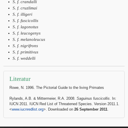
S. f. crandalli
S. f. cruzlimai
S. f. illigeri
S. f. fuscicollis
S. f. lagonotus
S. f. leucogenys
S. f. melanoleucus
S. f. nigrifrons
S. f. primitivus
S. f. weddelli
Literatur
Rowe, N. 1996. The Pictorial Guide to the living Primates
Rylands, A.B. & Mittermeier, R.A. 2008.
Saguinus fuscicollis
. In:
IUCN 2011. IUCN Red List of Threatened Species. Version 2011.1.
<
www.iucnredlist.org
>. Downloaded on
26 September 2011
.