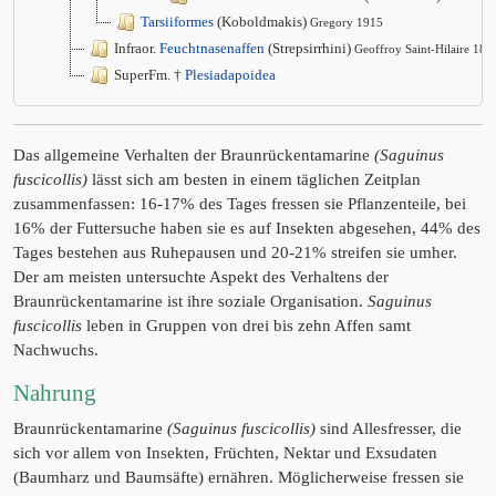
Tarsiiformes
(Koboldmakis)
Gregory 1915
Infraor.
Feuchtnasenaffen
(Strepsirrhini)
Geoffroy Saint-Hilaire 181
SuperFm. †
Plesiadapoidea
Das allgemeine Verhalten der Braunrückentamarine
(Saguinus
fuscicollis)
lässt sich am besten in einem täglichen Zeitplan
zusammenfassen: 16-17% des Tages fressen sie Pflanzenteile, bei
16% der Futtersuche haben sie es auf Insekten abgesehen, 44% des
Tages bestehen aus Ruhepausen und 20-21% streifen sie umher.
Der am meisten untersuchte Aspekt des Verhaltens der
Braunrückentamarine ist ihre soziale Organisation.
Saguinus
fuscicollis
leben in Gruppen von drei bis zehn Affen samt
Nachwuchs.
Nahrung
Braunrückentamarine
(Saguinus fuscicollis)
sind Allesfresser, die
sich vor allem von Insekten, Früchten, Nektar und Exsudaten
(Baumharz und Baumsäfte) ernähren. Möglicherweise fressen sie