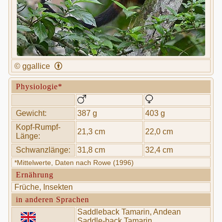
© ggallice
Physiologie*
Gewicht:
387 g
403 g
Kopf-Rumpf-
21,3 cm
22,0 cm
Länge:
Schwanzlänge:
31,8 cm
32,4 cm
*Mittelwerte, Daten nach Rowe (1996)
Ernährung
Früche, Insekten
in anderen Sprachen
Saddleback Tamarin, Andean
Saddle-back Tamarin