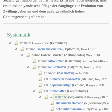
Sozialorganisation der Tamarine ist. Es ist aber auch möglich, dass
erst diese polyandrische Pflege der Säuglinge zur Evolution von
Zwillingsgeburten und dem außergewöhnlich hohen
Geburtsgewicht geführt hat.
Systematik
Primates
(Herrentiere)
Linnaeus 1758
Infraor.
Trockennasenaffen
(Haplorrhini)
Pocock 1918
Subor. Höhere Primaten (Anthropoidea)
Mivart 1864
Infraor.
Altweltaffen
(Catarrhini)
Geoffroy Saint-Hilaire 1
Infraor.
Neuweltaffen
(Platyrrhini)
Geoffroy 1812
Tr. Aotini (
Nachtaffen
)
Poche 1904
Fm.
Klammerschwanzaffen
(Atelidae)
Gray 1825
Fm.
Kapuzinerartige
(Cebidae)
Bonaparte 1831
Fm.
Krallenaffen
(Callitrichidae)
G.
Tamarine
(Saguinus)
Hoffmannsegg 1807
Braunrückentamarin
(S. fuscicollis)
Spix 
Schnurrbarttamarin
(S. mystax)
Spix 1823