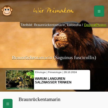
Wir Primaten
Titelbild: Braunrückentamarin, katoosha /
DepositPhotos
Braunrückentamarin (Saguinus fuscicollis)
Ethologie | Primatologie |
10.10.2024
NEUES VON WEIBLICHEN
SCHOPFGIBBONS UND IHRER
BEWEGUNGSMUSTER
Braunrückentamarin