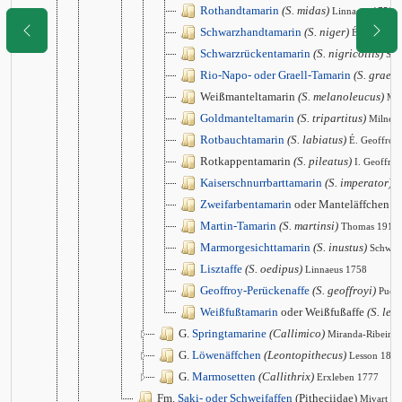
Rothandtamarin
(S. midas)
Linnaeus 1758
Schwarzhandtamarin
(S. niger)
É. Geoffro
Schwarzrückentamarin
(S. nigricollis)
Spi
Rio-Napo- oder Graell-Tamarin
(S. graells
Weißmanteltamarin
(S. melanoleucus)
Mir
Goldmanteltamarin
(S. tripartitus)
Milne 
Rotbauchtamarin
(S. labiatus)
É. Geoffroy
Rotkappentamarin
(S. pileatus)
I. Geoffro
Kaiserschnurrbarttamarin
(S. imperator)
G
Zweifarbentamarin
oder Manteläffchen
(S
Martin-Tamarin
(S. martinsi)
Thomas 1912
Marmorgesichttamarin
(S. inustus)
Schwar
Lisztaffe
(S. oedipus)
Linnaeus 1758
Geoffroy-Perückenaffe
(S. geoffroyi)
Puch
Weißfußtamarin
oder Weißfußaffe
(S. leu
G.
Springtamarine
(Callimico)
Miranda-Ribeiro
G.
Löwenäffchen
(Leontopithecus)
Lesson 1840
G.
Marmosetten
(Callithrix)
Erxleben 1777
Fm.
Saki- oder Schweifaffen
(Pitheciidae)
Mivart 1