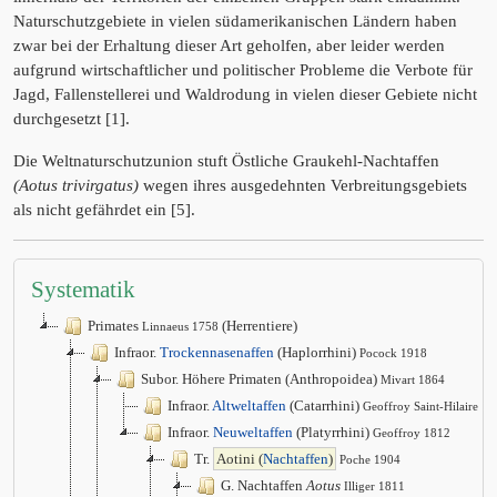
Naturschutzgebiete in vielen südamerikanischen Ländern haben
zwar bei der Erhaltung dieser Art geholfen, aber leider werden
aufgrund wirtschaftlicher und politischer Probleme die Verbote für
Jagd, Fallenstellerei und Waldrodung in vielen dieser Gebiete nicht
durchgesetzt [1].
Die Weltnaturschutzunion stuft Östliche Graukehl-Nachtaffen
(Aotus trivirgatus)
wegen ihres ausgedehnten Verbreitungsgebiets
als nicht gefährdet ein [5].
Systematik
Primates
(Herrentiere)
Linnaeus 1758
Infraor.
Trockennasenaffen
(Haplorrhini)
Pocock 1918
Subor. Höhere Primaten (Anthropoidea)
Mivart 1864
Infraor.
Altweltaffen
(Catarrhini)
Geoffroy Saint-Hilaire 1
Infraor.
Neuweltaffen
(Platyrrhini)
Geoffroy 1812
Tr.
Aotini (
Nachtaffen
)
Poche 1904
G. Nachtaffen
Aotus
Illiger 1811