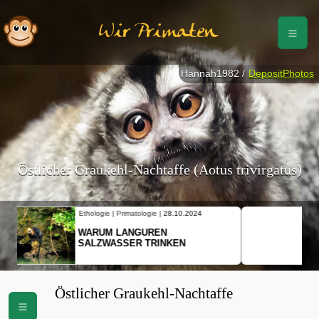
Wir Primaten
Hannah1982 /
DepositPhotos
Östlicher Graukehl-Nachtaffe (Aotus trivirgatus)
Ethologie | Primatologie |
10.10.2024
NEUES VON WEIBLICHEN
SCHOPFGIBBONS UND IHRER
BEWEGUNGSMUSTER
Östlicher Graukehl-Nachtaffe