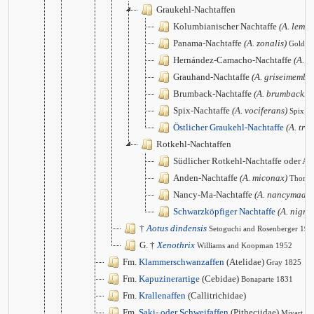
Graukehl-Nachtaffen
Kolumbianischer Nachtaffe
(A. lemur
Panama-Nachtaffe
(A. zonalis)
Goldma
Hernández-Camacho-Nachtaffe
(A. j
Grauhand-Nachtaffe
(A. griseimembr
Brumback-Nachtaffe
(A. brumbacki)
Spix-Nachtaffe
(A. vociferans)
Spix 1
Östlicher Graukehl-Nachtaffe
(A. triv
Rotkehl-Nachtaffen
Südlicher Rotkehl-Nachtaffe oder Aza
Anden-Nachtaffe
(A. miconax)
Thomas
Nancy-Ma-Nachtaffe
(A. nancymaae)
Schwarzköpfiger Nachtaffe
(A. nigri
†
Aotus dindensis
Setoguchi and Rosenberger 198
G. †
Xenothrix
Williams and Koopman 1952
Fm.
Klammerschwanzaffen
(Atelidae)
Gray 1825
Fm.
Kapuzinerartige
(Cebidae)
Bonaparte 1831
Fm.
Krallenaffen
(Callitrichidae)
Fm.
Saki- oder Schweifaffen
(Pitheciidae)
Mivart 1