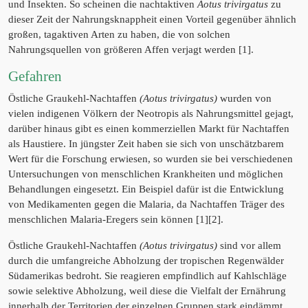
und Insekten. So scheinen die nachtaktiven
Aotus trivirgatus
zu
dieser Zeit der Nahrungsknappheit einen Vorteil gegenüber ähnlich
großen, tagaktiven Arten zu haben, die von solchen
Nahrungsquellen von größeren Affen verjagt werden [1].
Gefahren
Östliche Graukehl-Nachtaffen
(Aotus trivirgatus)
wurden von
vielen indigenen Völkern der Neotropis als Nahrungsmittel gejagt,
darüber hinaus gibt es einen kommerziellen Markt für Nachtaffen
als Haustiere. In jüngster Zeit haben sie sich von unschätzbarem
Wert für die Forschung erwiesen, so wurden sie bei verschiedenen
Untersuchungen von menschlichen Krankheiten und möglichen
Behandlungen eingesetzt. Ein Beispiel dafür ist die Entwicklung
von Medikamenten gegen die Malaria, da Nachtaffen Träger des
menschlichen Malaria-Eregers sein können [1][2].
Östliche Graukehl-Nachtaffen
(Aotus trivirgatus)
sind vor allem
durch die umfangreiche Abholzung der tropischen Regenwälder
Südamerikas bedroht. Sie reagieren empfindlich auf Kahlschläge
sowie selektive Abholzung, weil diese die Vielfalt der Ernährung
innerhalb der Territorien der einzelnen Gruppen stark eindämmt.