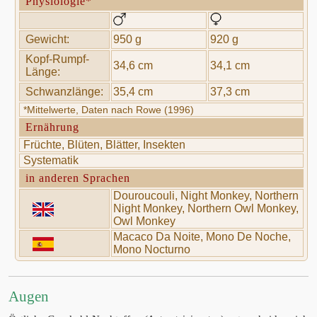
Physiologie*
Gewicht:
950 g
920 g
Kopf-Rumpf-
34,6 cm
34,1 cm
Länge:
Schwanzlänge:
35,4 cm
37,3 cm
*Mittelwerte, Daten nach Rowe (1996)
Ernährung
Früchte, Blüten, Blätter, Insekten
Systematik
in anderen Sprachen
Douroucouli, Night Monkey, Northern
Night Monkey, Northern Owl Monkey,
Owl Monkey
Macaco Da Noite, Mono De Noche,
Mono Nocturno
Augen