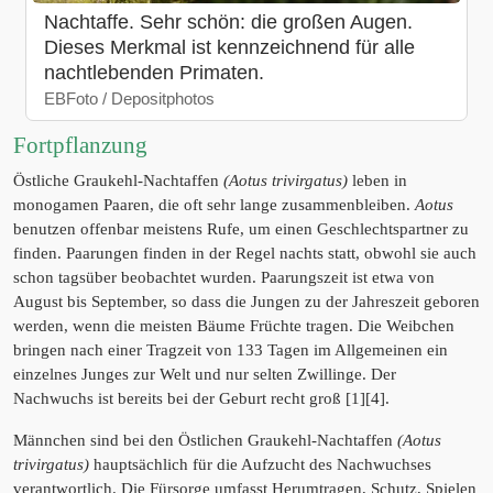
Nachtaffe. Sehr schön: die großen Augen.
Dieses Merkmal ist kennzeichnend für alle
nachtlebenden Primaten.
EBFoto / Depositphotos
Fortpflanzung
Östliche Graukehl-Nachtaffen
(Aotus trivirgatus)
leben in
monogamen Paaren, die oft sehr lange zusammenbleiben.
Aotus
benutzen offenbar meistens Rufe, um einen Geschlechtspartner zu
finden. Paarungen finden in der Regel nachts statt, obwohl sie auch
schon tagsüber beobachtet wurden. Paarungszeit ist etwa von
August bis September, so dass die Jungen zu der Jahreszeit geboren
werden, wenn die meisten Bäume Früchte tragen. Die Weibchen
bringen nach einer Tragzeit von 133 Tagen im Allgemeinen ein
einzelnes Junges zur Welt und nur selten Zwillinge. Der
Nachwuchs ist bereits bei der Geburt recht groß [1][4].
Männchen sind bei den Östlichen Graukehl-Nachtaffen
(Aotus
trivirgatus)
hauptsächlich für die Aufzucht des Nachwuchses
verantwortlich. Die Fürsorge umfasst Herumtragen, Schutz, Spielen