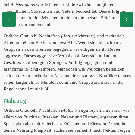
bei
A. trivirgatus
wurde in erster Linie zwischen Jungtieren,
Jugendlichen, Subadulten und Vätern beobachtet. Dies erfolgt im
Allgemeinen in den Monaten, in denen die meisten Früchte
reichlich vorhanden sind.
Östliche Graukehl-Nachtaffen
(Aotus trivirgatus)
sind territoriale
Affen mit einem Revier von etwa 9 ha. Wenn sich benachbarte
Gruppen an den Grenzen begegnen, verteidigen sie ihr Revier
aggressiv. Dieses aggressive Verhalten äußert sich in lautem
Geschrei, steifbeinigem Springen, Verfolgungsjagden und
manchmal in Ringkämpfen. Männchen wie Weibchen beteiligen
sich an diesen territorialen Auseinandersetzungen. Konflikte dauern
selten länger als 10 Minuten, denn eine Gruppe zieht sich in der
Regel schnell zurück [4].
Nahrung
Östliche Graukehl-Nachtaffen
(Aotus trivirgatus)
ernähren sich vor
allem von Früchten, Insekten, Nektar und Blättern, ergänzen ihren
Speiseplan aber mit Eidechsen, Fröschen und Eiern. In Zeiten, in
denen Nahrung knapp ist, suchen sie vermehrt nach Nektar, Feigen