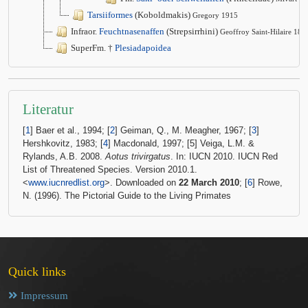
Tarsiiformes
(Koboldmakis)
Gregory 1915
Infraor.
Feuchtnasenaffen
(Strepsirrhini)
Geoffroy Saint-Hilaire 181
SuperFm. †
Plesiadapoidea
Literatur
[
1
] Baer et al., 1994; [
2
] Geiman, Q., M. Meagher, 1967; [
3
]
Hershkovitz, 1983; [
4
] Macdonald, 1997; [5] Veiga, L.M. &
Rylands, A.B. 2008.
Aotus trivirgatus
. In: IUCN 2010. IUCN Red
List of Threatened Species. Version 2010.1.
<
www.iucnredlist.org
>. Downloaded on
22 March 2010
; [
6
] Rowe,
N. (1996). The Pictorial Guide to the Living Primates
Quick links
Impressum