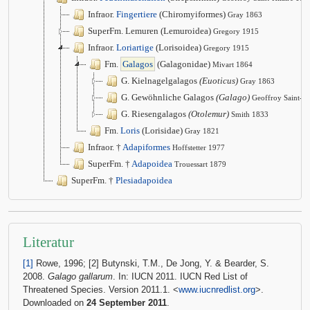
Infraor.
Fingertiere
(Chiromyiformes)
Gray 1863
SuperFm. Lemuren (Lemuroidea)
Gregory 1915
Infraor.
Loriartige
(Lorisoidea)
Gregory 1915
Fm.
Galagos
(Galagonidae)
Mivart 1864
G. Kielnagelgalagos
(Euoticus)
Gray 1863
G. Gewöhnliche Galagos
(Galago)
Geoffroy Saint-Hi
G. Riesengalagos
(Otolemur)
Smith 1833
Fm.
Loris
(Lorisidae)
Gray 1821
Infraor. †
Adapiformes
Hoffstetter 1977
SuperFm. †
Adapoidea
Trouessart 1879
SuperFm. †
Plesiadapoidea
Literatur
[1]
Rowe, 1996; [2] Butynski, T.M., De Jong, Y. & Bearder, S.
2008.
Galago gallarum
. In: IUCN 2011. IUCN Red List of
Threatened Species. Version 2011.1. <
www.iucnredlist.org
>.
Downloaded on
24 September 2011
.