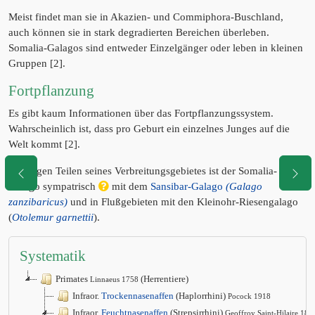
Meist findet man sie in Akazien- und Commiphora-Buschland,
auch können sie in stark degradierten Bereichen überleben.
Somalia-Galagos sind entweder Einzelgänger oder leben in kleinen
Gruppen [2].
Fortpflanzung
Es gibt kaum Informationen über das Fortpflanzungssystem.
Wahrscheinlich ist, dass pro Geburt ein einzelnes Junges auf die
Welt kommt [2].
In einigen Teilen seines Verbreitungsgebietes ist der Somalia-
Galago sympatrisch
mit dem
Sansibar-Galago
(Galago
zanzibaricus)
und in Flußgebieten mit den Kleinohr-Riesengalago
(
Otolemur garnettii
).
Systematik
Primates
(Herrentiere)
Linnaeus 1758
Infraor.
Trockennasenaffen
(Haplorrhini)
Pocock 1918
Infraor.
Feuchtnasenaffen
(Strepsirrhini)
Geoffroy Saint-Hilaire 181