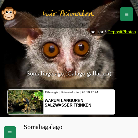
Wir Primaten
belizar /
DepositPhotos
Somaliagalago (Galago gallarum)
Ethologie | Primatologie |
28.10.2024
WARUM LANGUREN
SALZWASSER TRINKEN
Somaliagalago