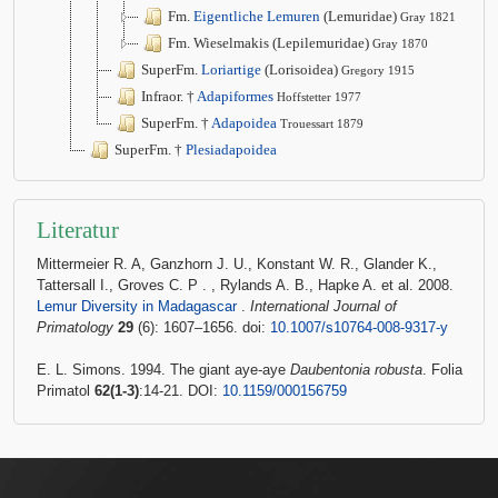
Fm.
Eigentliche Lemuren
(Lemuridae)
Gray 1821
Fm. Wieselmakis (Lepilemuridae)
Gray 1870
SuperFm.
Loriartige
(Lorisoidea)
Gregory 1915
Infraor. †
Adapiformes
Hoffstetter 1977
SuperFm. †
Adapoidea
Trouessart 1879
SuperFm. †
Plesiadapoidea
Literatur
Mittermeier R. A, Ganzhorn J. U., Konstant W. R., Glander K.,
Tattersall I., Groves C. P
. , Rylands A. B., Hapke A. et al. 2008.
Lemur Diversity in Madagascar
.
International Journal of
Primatology
29
(6): 1607–1656. doi:
10.1007/s10764-008-9317-y
E. L. Simons. 1994. The giant aye-aye
Daubentonia robusta
. Folia
Primatol
62(1-3)
:14-21. DOI:
10.1159/000156759