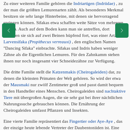
Zu einer weiteren Familie gehören die
Indriartigen (Indriidae)
, zu
der man die größten Lemurenarten zählt. Als besonderes Merkmal
besitzen sie sehr lange Hinterbeine, mit denen sie hervorragend
springen können. Sifakas etwa schaffen weite Sätze von mehreren
Metern. Auch auf dem Boden kann man sie antreffen, dort
bewegen sie sich auf zwei Beinen hüpfend fort, was einer Art, dem
Larvensifaka
(Propithecus verreauxi)
, den englischen Namen
"Dancing Sifaka" einbrachte. Sifakas und Indris haben weniger
Zähne als die Eigentlichen Lemuren. Für den Zahnkamm stehen
ihnen nur noch insgesamt vier Schneidezähne zur Verfügung.
Die dritte Familie stellt die
Katzenmakis (Cheirogaleiden)
dar, zu
denen die kleinsten Primaten der Welt gehören. So wird der etwa
der
Mausmaki
nur zwölf Zentimeter groß und passt damit bequem
in den Handteller eines Menschen. Cheirogaleiden sind
nachtaktive
Tiere
mit übergroßen Augen, die sie sehr gut bei ihrer nächtlichen
Nahrungssuche gebrauchen können. Die Ernährung der
Cheirogaleiden umfasst Pflanzen und Insekten.
Eine vierte Familie repräsentiert das
Fingertier oder Aye-Aye
, das
der einzige heute lebende Vertreter der Daubentoniiden ist. Eine