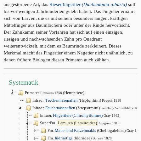
ausgestorbene Art, das
Riesenfingertier
(Daubentonia robusta)
soll
bis vor wenigen Jahrhunderten gelebt haben. Das Fingetier ernährt
sich von Larven, die es mit seinem besonders langen, kräftigen
Mittelfinger aus Baumlöchern oder unter der Rinde hervorfischt.
Der Zahnkamm seiner Vorfahren hat sich auf einen einzigen,
riesigen und nachwachsenden Zahn pro Quadrant
weiterentwicktelt, mit dem es Baumrinde zerkleinert. Dieses
Merkmal macht das Fingertier einem Nagetier nicht unähnlich, zu
denen frühere Biologen diesen Primaten auch zählten.
Systematik
Primates
(Herrentiere)
Linnaeus 1758
Infraor.
Trockennasenaffen
(Haplorrhini)
Pocock 1918
Infraor.
Feuchtnasenaffen
(Strepsirrhini)
Geoffroy Saint-Hilaire 181
Infraor.
Fingertiere (Chiromyiformes)
Gray 1863
SuperFm.
Lemuren (Lemuroidea)
Gregory 1915
Fm.
Maus- und Katzenmakis
(Cheirogaleidae)
Gray 187
Fm.
Indriartige
(Indriidae)
Burnett 1828