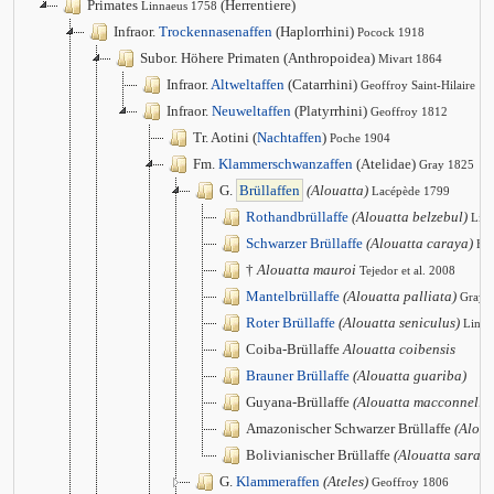
Primates
(Herrentiere)
Linnaeus 1758
Infraor.
Trockennasenaffen
(Haplorrhini)
Pocock 1918
Subor. Höhere Primaten (Anthropoidea)
Mivart 1864
Infraor.
Altweltaffen
(Catarrhini)
Geoffroy Saint-Hilaire 1
Infraor.
Neuweltaffen
(Platyrrhini)
Geoffroy 1812
Tr. Aotini (
Nachtaffen
)
Poche 1904
Fm.
Klammerschwanzaffen
(Atelidae)
Gray 1825
G.
Brüllaffen
(Alouatta)
Lacépède 1799
Rothandbrüllaffe
(Alouatta belzebul)
Lin
Schwarzer Brüllaffe
(Alouatta caraya)
Hu
†
Alouatta mauroi
Tejedor et al. 2008
Mantelbrüllaffe
(Alouatta palliata)
Gray 
Roter Brüllaffe
(Alouatta seniculus)
Linna
Coiba-Brüllaffe
Alouatta coibensis
Brauner Brüllaffe
(Alouatta guariba)
Guyana-Brüllaffe
(Alouatta macconnelli)
Amazonischer Schwarzer Brüllaffe
(Aloua
Bolivianischer Brüllaffe
(Alouatta sara)
G.
Klammeraffen
(Ateles)
Geoffroy 1806