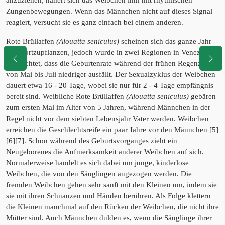
anzuziehen, nähert sich das Weibchen ihm mit rhytmischen
Zungenbewegungen. Wenn das Männchen nicht auf dieses Signal
reagiert, versucht sie es ganz einfach bei einem anderen.
Rote Brüllaffen
(Alouatta seniculus)
scheinen sich das ganze Jahr
über fortzupflanzen, jedoch wurde in zwei Regionen in Venezuela
beobachtet, dass die Geburtenrate während der frühen Regenzeit
von Mai bis Juli niedriger ausfällt. Der Sexualzyklus der Weibchen
dauert etwa 16 - 20 Tage, wobei sie nur für 2 - 4 Tage empfängnis
bereit sind. Weibliche Rote Brüllaffen
(Alouatta seniculus)
gebären
zum ersten Mal im Alter von 5 Jahren, während Männchen in der
Regel nicht vor dem siebten Lebensjahr Vater werden. Weibchen
erreichen die Geschlechtsreife ein paar Jahre vor den Männchen [5]
[6][7]. Schon während des Geburtsvorganges zieht ein
Neugeborenes die Aufmerksamkeit anderer Weibchen auf sich.
Normalerweise handelt es sich dabei um junge, kinderlose
Weibchen, die von den Säuglingen angezogen werden. Die
fremden Weibchen gehen sehr sanft mit den Kleinen um, indem sie
sie mit ihren Schnauzen und Händen berühren. Als Folge klettern
die Kleinen manchmal auf den Rücken der Weibchen, die nicht ihre
Mütter sind. Auch Männchen dulden es, wenn die Säuglinge ihrer