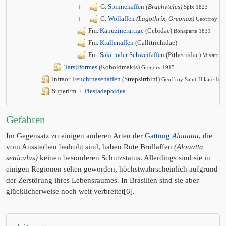
G.
Spinnenaffen
(Brachyteles)
Spix 1823
G.
Wollaffen
(Lagothrix, Oreonax)
Geoffroy
Fm.
Kapuzinerartige
(Cebidae)
Bonaparte 1831
Fm.
Krallenaffen
(Callitrichidae)
Fm.
Saki- oder Schweifaffen
(Pitheciidae)
Mivart 1
Tarsiiformes
(Koboldmakis)
Gregory 1915
Infraor.
Feuchtnasenaffen
(Strepsirrhini)
Geoffroy Saint-Hilaire 181
SuperFm. †
Plesiadapoidea
Gefahren
Im Gegensatz zu einigen anderen Arten der
Gattung
Alouatta
, die
vom Aussterben bedroht sind, haben Rote Brüllaffen
(Alouatta
seniculus)
keinen besonderen Schutzstatus. Allerdings sind sie in
einigen Regionen selten geworden, höchstwahrscheinlich aufgrund
der Zerstörung ihres Lebensraumes. In Brasilien sind sie aber
glücklicherweise noch weit verbreitet[6].