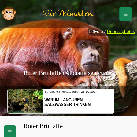
Wir Primaten
EBFoto /
Depositphotos
Roter Brüllaffe (Alouatta seniculus)
Ethologie | Primatologie |
10.10.2024
NEUES VON WEIBLICHEN
SCHOPFGIBBONS UND IHRER
BEWEGUNGSMUSTER
Roter Brüllaffe