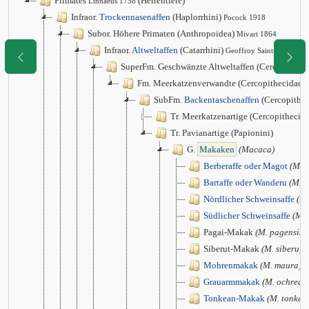
Primates
(Herrentiere)
Linnaeus 1758
Infraor.
Trockennasenaffen
(Haplorrhini)
Pocock 1918
Subor. Höhere Primaten (Anthropoidea)
Mivart 1864
Infraor.
Altweltaffen
(Catarrhini)
Geoffroy Saint-Hilaire 1
SuperFm. Geschwänzte Altweltaffen (Cercopithec
Fm. Meerkatzenverwandte (Cercopithecidae)
SubFm.
Backentaschenaffen
(Cercopithec
Tr. Meerkatzenartige (Cercopithecini
Tr. Pavianartige (Papionini)
G.
Makaken
(Macaca)
Berberaffe oder Magot
(M. s
Bartaffe oder Wanderu
(M. s
Nördlicher Schweinsaffe
(M.
Südlicher Schweinsaffe
(M. 
Pagai-Makak
(M. pagensis)
Siberut-Makak
(M. siberu)
Mohrenmakak
(M. maura)
Grauarmmakak
(M. ochreat
Tonkean-Makak
(M. tonkea