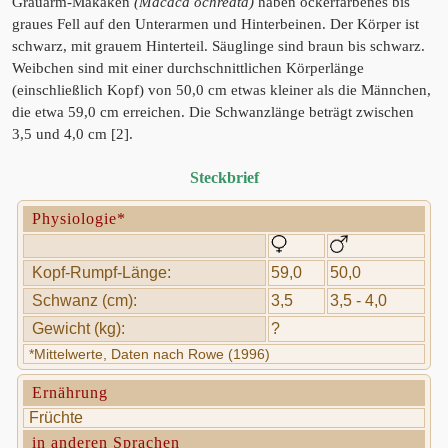
Grauarm-Makaken
(Macaca ochreata)
haben ockerfarbenes bis
graues Fell auf den Unterarmen und Hinterbeinen. Der Körper ist
schwarz, mit grauem Hinterteil. Säuglinge sind braun bis schwarz.
Weibchen sind mit einer durchschnittlichen Körperlänge
(einschließlich Kopf) von 50,0 cm etwas kleiner als die Männchen,
die etwa 59,0 cm erreichen. Die Schwanzlänge beträgt zwischen
3,5 und 4,0 cm [2].
Steckbrief
Physiologie*
Kopf-Rumpf-Länge:
59,0
50,0
Schwanz (cm):
3,5
3,5 - 4,0
Gewicht (kg):
?
*Mittelwerte, Daten nach Rowe (1996)
Ernährung
Früchte
in anderen Sprachen