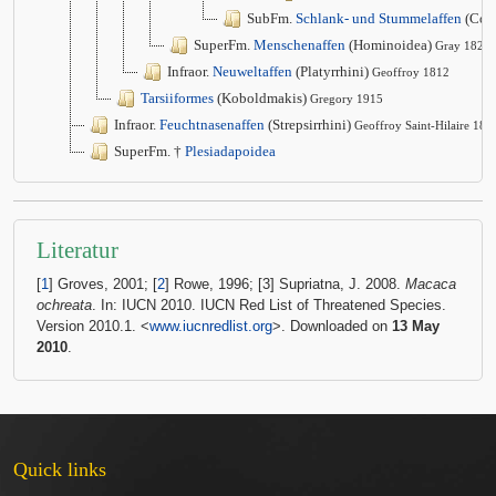
SubFm.
Schlank- und Stummelaffen
(Col
SuperFm.
Menschenaffen
(Hominoidea)
Gray 1825
Infraor.
Neuweltaffen
(Platyrrhini)
Geoffroy 1812
Tarsiiformes
(Koboldmakis)
Gregory 1915
Infraor.
Feuchtnasenaffen
(Strepsirrhini)
Geoffroy Saint-Hilaire 181
SuperFm. †
Plesiadapoidea
Literatur
[
1
] Groves, 2001; [
2
] Rowe, 1996; [3] Supriatna, J. 2008.
Macaca
ochreata
. In: IUCN 2010. IUCN Red List of Threatened Species.
Version 2010.1. <
www.iucnredlist.org
>. Downloaded on
13 May
2010
.
Quick links