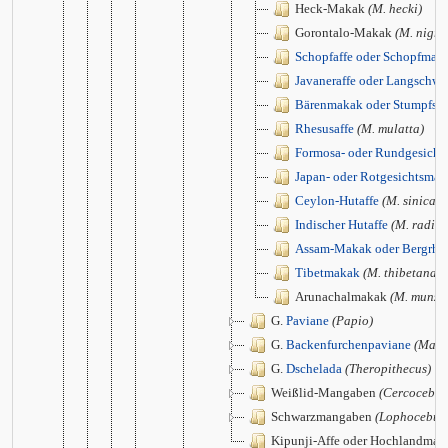
Heck-Makak
(M. hecki)
Gorontalo-Makak
(M. nigre
Schopfaffe oder Schopfmak
Javaneraffe oder Langschw
Bärenmakak oder Stumpfs
Rhesusaffe
(M. mulatta)
Formosa- oder Rundgesich
Japan- oder Rotgesichtsma
Ceylon-Hutaffe
(M. sinica)
Indischer Hutaffe
(M. radiat
Assam-Makak oder Bergrhe
Tibetmakak
(M. thibetana)
Arunachalmakak
(M. munza
G.
Paviane
(Papio)
G.
Backenfurchenpaviane
(Mand
G.
Dschelada
(Theropithecus)
Weißlid-Mangaben
(Cercocebus
Schwarzmangaben
(Lophocebus
Kipunji-Affe oder Hochlandma