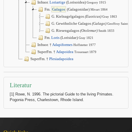
Infraor.
Loriartige
(Lorisoidea)
Gregory 1915
Fm.
Galagos
(Galagonidae)
Mivart 1864
G. Kielnagelgalagos
(Euoticus)
Gray 1863
G. Gewöhnliche Galagos
(Galago)
Geoffroy Saint-Hi
G. Riesengalagos
(Otolemur)
Smith 1833
Fm.
Loris
(Lorisidae)
Gray 1821
Infraor. †
Adapiformes
Hoffstetter 1977
SuperFm. †
Adapoidea
Trouessart 1879
SuperFm. †
Plesiadapoidea
Literatur
[1] Rowe, N. 1996. The pictorial Guide to the living Primates.
Pogonia Press, Charlestown, Rhode Island.