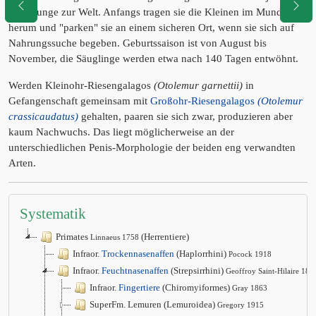
bis 2 Junge zur Welt. Anfangs tragen sie die Kleinen im Mund
herum und "parken" sie an einem sicheren Ort, wenn sie sich auf
Nahrungssuche begeben. Geburtssaison ist von August bis
November, die Säuglinge werden etwa nach 140 Tagen entwöhnt.
Werden Kleinohr-Riesengalagos
(Otolemur garnettii)
in
Gefangenschaft gemeinsam mit
Großohr-Riesengalagos
(Otolemur
crassicaudatus)
gehalten, paaren sie sich zwar, produzieren aber
kaum Nachwuchs. Das liegt möglicherweise an der
unterschiedlichen Penis-Morphologie der beiden eng verwandten
Arten.
Systematik
Primates
(Herrentiere)
Linnaeus 1758
Infraor.
Trockennasenaffen
(Haplorrhini)
Pocock 1918
Infraor.
Feuchtnasenaffen
(Strepsirrhini)
Geoffroy Saint-Hilaire 181
Infraor.
Fingertiere
(Chiromyiformes)
Gray 1863
SuperFm. Lemuren (Lemuroidea)
Gregory 1915