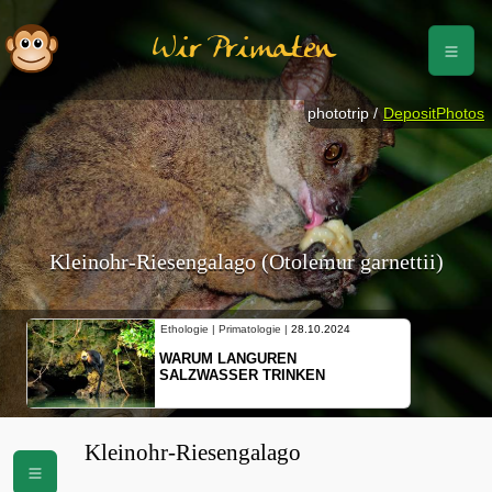
Wir Primaten
phototrip /
DepositPhotos
Kleinohr-Riesengalago (Otolemur garnettii)
Ethologie | Primatologie |
28.10.2024
WARUM LANGUREN
SALZWASSER TRINKEN
Kleinohr-Riesengalago