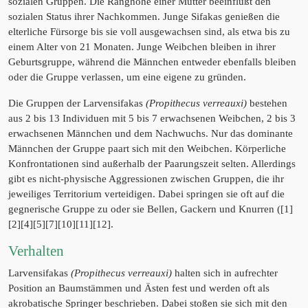
sozialen Gruppen. Die Ranghöhe einer Mutter beeinflußt den
sozialen Status ihrer Nachkommen. Junge Sifakas genießen die
elterliche Fürsorge bis sie voll ausgewachsen sind, als etwa bis zu
einem Alter von 21 Monaten. Junge Weibchen bleiben in ihrer
Geburtsgruppe, während die Männchen entweder ebenfalls bleiben
oder die Gruppe verlassen, um eine eigene zu gründen.
Die Gruppen der Larvensifakas
(Propithecus verreauxi)
bestehen
aus 2 bis 13 Individuen mit 5 bis 7 erwachsenen Weibchen, 2 bis 3
erwachsenen Männchen und dem Nachwuchs. Nur das dominante
Männchen der Gruppe paart sich mit den Weibchen. Körperliche
Konfrontationen sind außerhalb der Paarungszeit selten. Allerdings
gibt es nicht-physische Aggressionen zwischen Gruppen, die ihr
jeweiliges Territorium verteidigen. Dabei springen sie oft auf die
gegnerische Gruppe zu oder sie Bellen, Gackern und Knurren ([1]
[2][4][5][7][10][11][12].
Verhalten
Larvensifakas
(Propithecus verreauxi)
halten sich in aufrechter
Position an Baumstämmen und Ästen fest und werden oft als
akrobatische Springer beschrieben. Dabei stoßen sie sich mit den