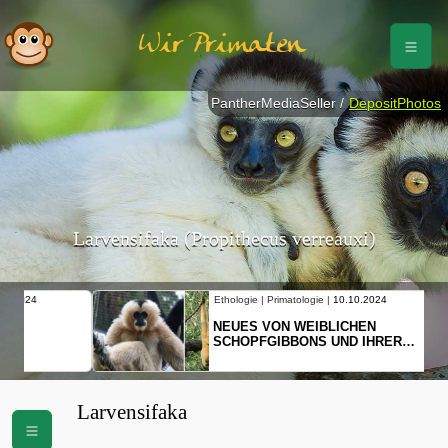
Wir Primaten
PantherMediaSeller /
DepositPhotos
Larvensifaka (Propithecus verreauxi)
Ethologie | Primatologie |
10.10.2024
NEUES VON WEIBLICHEN
SCHOPFGIBBONS UND IHRER
BEWEGUNGSMUSTER
Larvensifaka