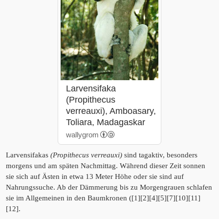
Larvensifaka
(Propithecus
verreauxi), Amboasary,
Toliara, Madagaskar
wallygrom
Larvensifakas
(Propithecus verreauxi)
sind tagaktiv, besonders
morgens und am späten Nachmittag. Während dieser Zeit sonnen
sie sich auf Ästen in etwa 13 Meter Höhe oder sie sind auf
Nahrungssuche. Ab der Dämmerung bis zu Morgengrauen schlafen
sie im Allgemeinen in den Baumkronen ([1][2][4][5][7][10][11]
[12].