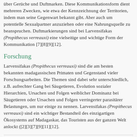
über Gerüche und Duftmarken. Diese Kommunikationsform dient
mehreren Zwecken, wie etwa der Kennzeichnung der Territorien,
indem man seine Gegenwart bekannt gibt. Aber auch um
potentielle Sexualpartner anzuziehen oder eine Nahrungsquelle zu
beanspruchen. Duftmarkierungen sind bei Larvensifakas
(Propithecus verreauxi)
eine vielseitige und wichtige Form der
Kommunikation [7][8][9][12].
Forschung
Larvensifakas
(Propithecus verreauxi)
sind die am besten
bekannten madagassischen Primaten und Gegenstand vieler
Forschungsarbeiten. Die Themen sind dabei sehr unterschiedlich,
z.B. aufrechter Gang bei Säugetieren, Evolution sozialer
Hierarchien, Ursachen und Folgen weiblicher Dominanz bei
Säugetieren oder Ursachen und Folgen verringerter parasitärer
Belastungen, um nur einige zu nennen. Larvensifakas
(Propithecus
verreauxi)
sind ein wichtiger Bestandteil des einzigartigen
Ökosystems auf Madagaskar, das Touristen aus der ganzen Welt
anlockt ([2][3][7][9][11][12].