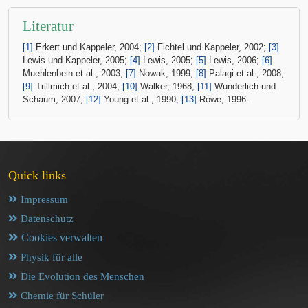
Literatur
[1]
Erkert und Kappeler, 2004;
[2]
Fichtel und Kappeler, 2002;
[3]
Lewis und Kappeler, 2005;
[4]
Lewis, 2005;
[5]
Lewis, 2006;
[6]
Muehlenbein et al., 2003;
[7]
Nowak, 1999;
[8]
Palagi et al., 2008;
[9]
Trillmich et al., 2004;
[10]
Walker, 1968;
[11]
Wunderlich und
Schaum, 2007;
[12]
Young et al., 1990;
[13]
Rowe, 1996.
Quick links
Impressum
Datenschutz
Cookies verwalten
Physik für alle
Die Evolution des Menschen
Chemie für Schüler