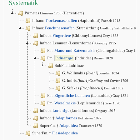
Systematik
Primates
(Herrentiere)
Linnaeus 1758
Infraor.
Trockennasenaffen
(Haplorrhini)
Pocock 1918
Infraor.
Feuchtnasenaffen
(Strepsirrhini)
Geoffroy Saint-Hilaire 181
Infraor.
Fingertiere
(Chiromyiformes)
Gray 1863
Infraor. Lemuren (Lemuriformes)
Gregory 1915
Fm.
Maus- und Katzenmakis
(Cheirogaleidae)
Gray 187
Fm.
Indriartige
(Indriidae)
Burnett 1828
SubFm. Indriinae
G. Wollmakis
(Avahi)
Jourdan 1834
G. Indris
(Indri)
Geoffroy and Cuvier 1796
G. Sifakas
(Propithecus)
Bennett 1832
Fm.
Eigentliche Lemuren
(Lemuridae)
Gray 1821
Fm.
Wieselmakis
(Lepilemuridae)
Gray 1870
Infraor.
Loriartige
(Lorisiformes)
Gregory 1915
Infraor. †
Adapiformes
Hoffstetter 1977
SuperFm. †
Adapoidea
Trouessart 1879
SuperFm. †
Plesiadapoidea