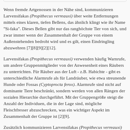
Wenn fremde Artgenossen in der Nähe sind, kommunizieren
Larvensifakas
(Propithecus verreauxi)
über weite Entfernungen
mittels eines klaren, tiefen Bellens, das ähnlich klingt wie ihr Name
"Si-faka". Dieses Bellen gibt nur das ranghöchste Tier von sich, und
zwar immer wenn der Zusammenhalt der Gruppe von einem
Außenstehenden bedroht wird und es gilt, einen Eindringling
abzuwehren [7][8][9][2][12].
Larvensifakas
(Propithecus verreauxi)
verwenden häufig Warnrufe,
um andere Gruppenmitglieder von der Anwesenheit eines Räubers
zu unterrichten. Für Räuber aus der Luft - z.B. Habichte - gibt es
unterschiedliche Alarmrufe als für Landräuber, wie etwa streunende
Hunde oder Fossas
(Cyptoprocta ferox)
. Alarmrufe sind nicht auf
dominante Tiere beschränkt, sondern werden von allen Rängen der
sozialen Hierarchie durchgeführt. Mit der Gruppengröße steigt die
Anzahl der Individuen, die in der Lage sind, mögliche
Fleischfresser abzuschrecken, was ein wichtiger Aspekt im
Zusammenhalt der Gruppe ist [2][9].
Zusätzlich kommunizieren Larvensifakas
(Propithecus verreauxi)