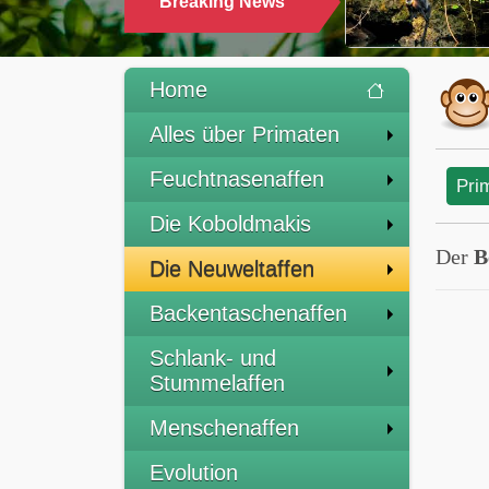
Breaking News
TRINKEN
Home
Alles über Primaten
Feuchtnasenaffen
Pri
Die Koboldmakis
Der
B
Die Neuweltaffen
Backentaschenaffen
Schlank- und
Stummelaffen
Menschenaffen
Evolution