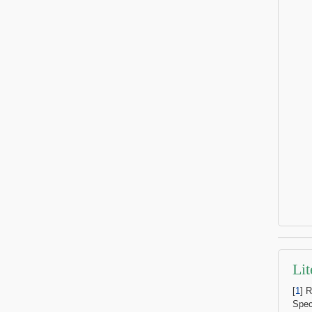
Lit
[
1
] 
Spec