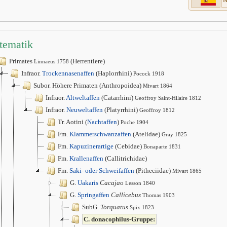
tematik
Primates
(Herrentiere)
Linnaeus 1758
Infraor.
Trockennasenaffen
(Haplorrhini)
Pocock 1918
Subor. Höhere Primaten (Anthropoidea)
Mivart 1864
Infraor.
Altweltaffen
(Catarrhini)
Geoffroy Saint-Hilaire 1812
Infraor.
Neuweltaffen
(Platyrrhini)
Geoffroy 1812
Tr. Aotini (
Nachtaffen
)
Poche 1904
Fm.
Klammerschwanzaffen
(Atelidae)
Gray 1825
Fm.
Kapuzinerartige
(Cebidae)
Bonaparte 1831
Fm.
Krallenaffen
(Callitrichidae)
Fm.
Saki- oder Schweifaffen
(Pitheciidae)
Mivart 1865
G.
Uakaris
Cacajao
Lesson 1840
G.
Springaffen
Callicebus
Thomas 1903
SubG.
Torquatus
Spix 1823
C. donacophilus-Gruppe: