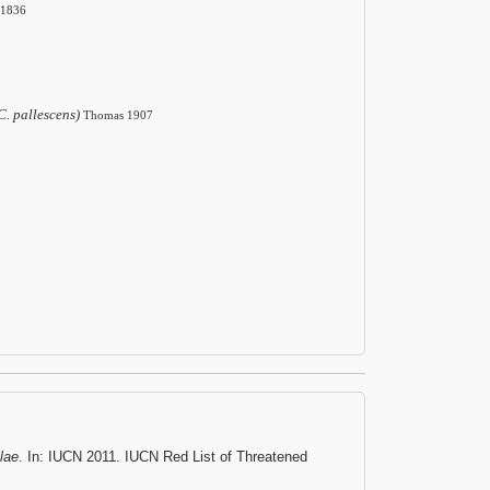
 1836
C. pallescens)
Thomas 1907
llae
. In: IUCN 2011. IUCN Red List of Threatened
.