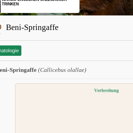
SCHOPFGIBBONS UND IHRER
BEWEGUNGSMUSTER
Beni-Springaffe
matologie
eni-Springaffe
(Callicebus olallae)
Verbreitung