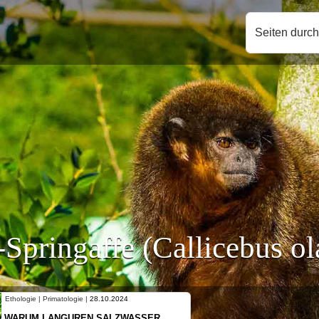
Seiten durc
Springaffe (Callicebus ol
Ethologie | Primatologie |
10.10.2024
SER
NEUES VON WEIBLICHEN