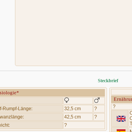
Steckbrief
siologie*
Ernähru
?
f-Rumpf-Länge:
32,5 cm
?
O
wanzlänge:
42,5 cm
?
O
T
icht:
?
M