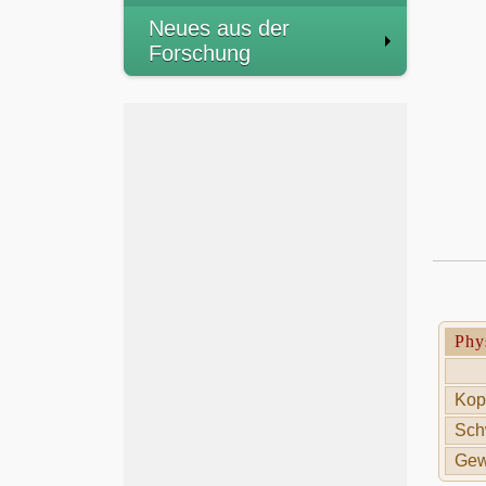
Neues aus der
Forschung
Phy
Kop
Sch
Gew