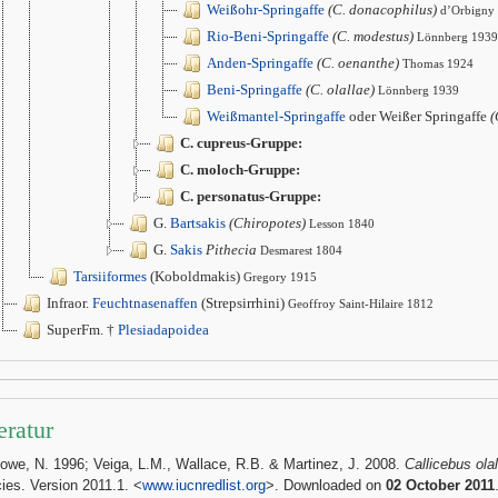
Weißohr-Springaffe
(C. donacophilus)
d’Orbigny
Rio-Beni-Springaffe
(C. modestus)
Lönnberg 1939
Anden-Springaffe
(C. oenanthe)
Thomas 1924
Beni-Springaffe
(C. olallae)
Lönnberg 1939
Weißmantel-Springaffe
oder Weißer Springaffe
(
C. cupreus-Gruppe:
C. moloch-Gruppe:
C. personatus-Gruppe:
G.
Bartsakis
(Chiropotes)
Lesson 1840
G.
Sakis
Pithecia
Desmarest 1804
Tarsiiformes
(Koboldmakis)
Gregory 1915
Infraor.
Feuchtnasenaffen
(Strepsirrhini)
Geoffroy Saint-Hilaire 1812
SuperFm. †
Plesiadapoidea
eratur
Rowe, N. 1996; Veiga, L.M., Wallace, R.B. & Martinez, J. 2008.
Callicebus ola
ies. Version 2011.1. <
www.iucnredlist.org
>. Downloaded on
02 October 2011