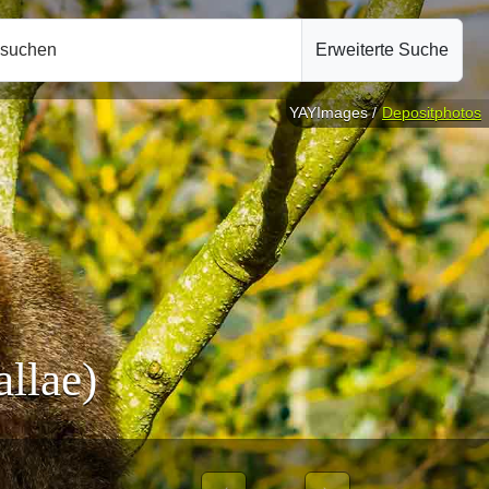
hsuchen
Erweiterte Suche
YAYImages /
Depositphotos
allae)