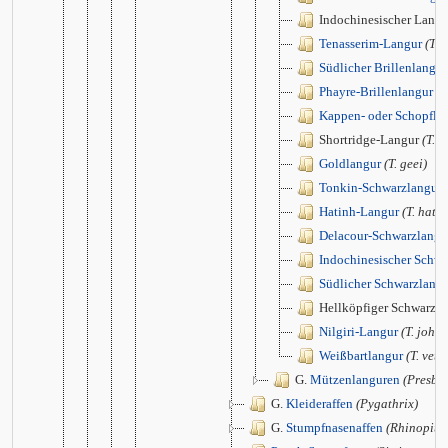
Indochinesischer Lang
Tenasserim-Langur
(T. 
Südlicher Brillenlangur
Phayre-Brillenlangur
(T
Kappen- oder Schopfla
Shortridge-Langur
(T. s
Goldlangur
(T. geei)
Tonkin-Schwarzlangur
Hatinh-Langur
(T. hati
Delacour-Schwarzlangu
Indochinesischer Schwa
Südlicher Schwarzlang
Hellköpfiger Schwarzl
Nilgiri-Langur
(T. johni
Weißbartlangur
(T. vetu
G.
Mützenlanguren
(Presbyt
G.
Kleideraffen
(Pygathrix)
G.
Stumpfnasenaffen
(Rhinopith