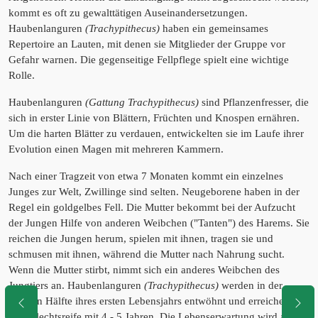
kommt es oft zu gewalttätigen Auseinandersetzungen.
Haubenlanguren
(Trachypithecus)
haben ein gemeinsames
Repertoire an Lauten, mit denen sie Mitglieder der Gruppe vor
Gefahr warnen. Die gegenseitige Fellpflege spielt eine wichtige
Rolle.
Haubenlanguren
(Gattung Trachypithecus)
sind Pflanzenfresser, die
sich in erster Linie von Blättern, Früchten und Knospen ernähren.
Um die harten Blätter zu verdauen, entwickelten sie im Laufe ihrer
Evolution einen Magen mit mehreren Kammern.
Nach einer Tragzeit von etwa 7 Monaten kommt ein einzelnes
Junges zur Welt, Zwillinge sind selten. Neugeborene haben in der
Regel ein goldgelbes Fell. Die Mutter bekommt bei der Aufzucht
der Jungen Hilfe von anderen Weibchen ("Tanten") des Harems. Sie
reichen die Jungen herum, spielen mit ihnen, tragen sie und
schmusen mit ihnen, während die Mutter nach Nahrung sucht.
Wenn die Mutter stirbt, nimmt sich ein anderes Weibchen des
Jungtiers an. Haubenlanguren
(Trachypithecus)
werden in der
zweiten Hälfte ihres ersten Lebensjahrs entwöhnt und erreichen die
Geschlechtsreife mit 4 - 5 Jahren. Die Lebenserwartung wird auf 20