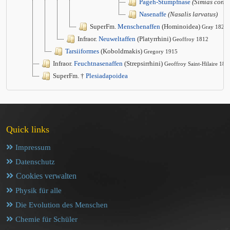
Pageh-Stumpfnase
(Simias conco
Nasenaffe
(Nasalis larvatus)
SuperFm.
Menschenaffen
(Hominoidea)
Gray 1825
Infraor.
Neuweltaffen
(Platyrrhini)
Geoffroy 1812
Tarsiiformes
(Koboldmakis)
Gregory 1915
Infraor.
Feuchtnasenaffen
(Strepsirrhini)
Geoffroy Saint-Hilaire 181
SuperFm. †
Plesiadapoidea
Quick links
Impressum
Datenschutz
Cookies verwalten
Physik für alle
Die Evolution des Menschen
Chemie für Schüler