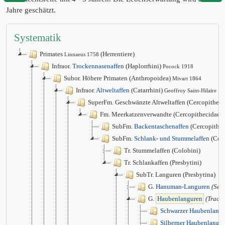
Jahre geschätzt.
Systematik
Primates
(Herrentiere)
Linnaeus 1758
Infraor.
Trockennasenaffen
(Haplorrhini)
Pocock 1918
Subor. Höhere Primaten (Anthropoidea)
Mivart 1864
Infraor.
Altweltaffen
(Catarrhini)
Geoffroy Saint-Hilaire 1
SuperFm. Geschwänzte Altweltaffen (Cercopithec
Fm. Meerkatzenverwandte (Cercopithecidae)
SubFm.
Backentaschenaffen
(Cercopithec
SubFm.
Schlank- und Stummelaffen
(Col
Tr. Stummelaffen (Colobini)
Tr. Schlankaffen (Presbytini)
SubTr. Languren (Presbytina)
G.
Hanuman-Languren
(Sem
G.
Haubenlanguren
(Trach
Schwarzer Haubenlangu
Silberner Haubenlangur