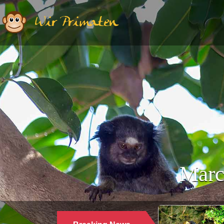
Wir Primaten
Marc
Ethologie | Primatologie |
28.10.2024
WARUM LANGUREN SALZWASSER