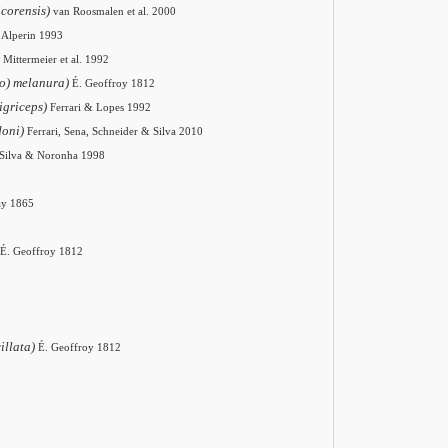
icorensis)
van Roosmalen et al. 2000
Alperin 1993
Mittermeier et al. 1992
co) melanura)
É. Geoffroy 1812
igriceps)
Ferrari & Lopes 1992
doni)
Ferrari, Sena, Schneider & Silva 2010
Silva & Noronha 1998
ay 1865
É. Geoffroy 1812
illata)
É. Geoffroy 1812