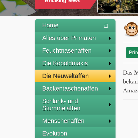
Breaking News
TRINKEN
Home
Alles über Primaten
Feuchtnasenaffen
Pri
Die Koboldmakis
Das
M
Die Neuweltaffen
bekan
Backentaschenaffen
Amazo
Schlank- und
Stummelaffen
Menschenaffen
Evolution