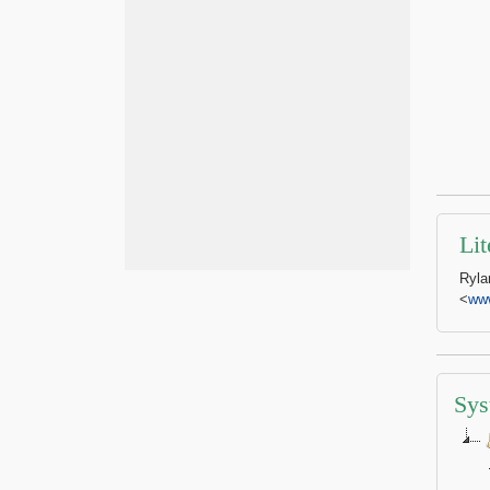
Lit
Ryla
<
www
Sys