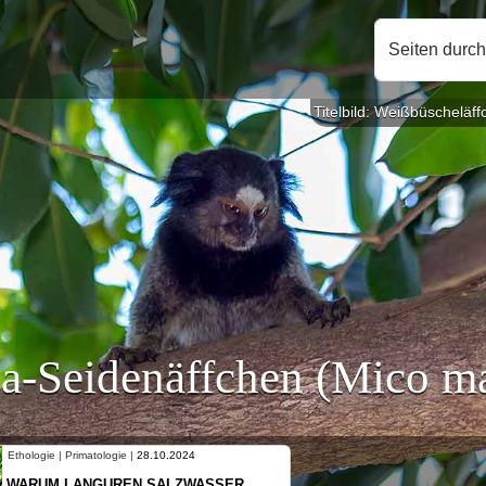
Seiten durc
Titelbild: Weißbüscheläf
a-Seidenäffchen (Mico ma
Ethologie | Primatologie |
10.10.2024
NEUES VON WEIBLICHEN