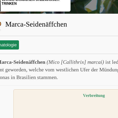
SCHOPFGIBBONS UND IHRER
BEWEGUNGSMUSTER
Marca-Seidenäffchen
matologie
arca-Seidenäffchen
(Mico [Callithrix] marcai)
ist le
nt geworden, welche vom westlichen Ufer der Mündung 
nas in Brasilien stammen.
Verbreitung