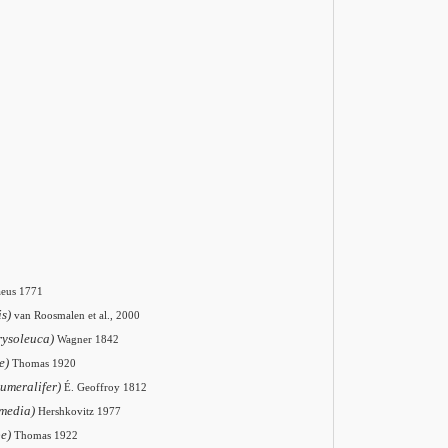
aeus 1771
is)
van Roosmalen et al., 2000
rysoleuca)
Wagner 1842
e)
Thomas 1920
humeralifer)
É. Geoffroy 1812
rmedia)
Hershkovitz 1977
pe)
Thomas 1922