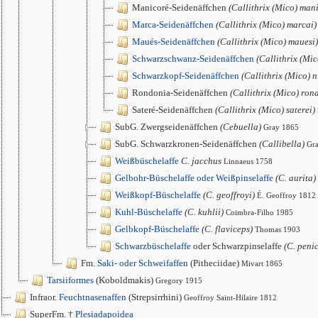
Manicoré-Seidenäffchen
(Callithrix (Mico) man
Marca-Seidenäffchen
(Callithrix (Mico) marcai)
Maués-Seidenäffchen
(Callithrix (Mico) mauesi)
Schwarzschwanz-Seidenäffchen
(Callithrix (Mi
Schwarzkopf-Seidenäffchen
(Callithrix (Mico) n
Rondonia-Seidenäffchen
(Callithrix (Mico) ron
Sateré-Seidenäffchen
(Callithrix (Mico) saterei)
SubG. Zwergseidenäffchen
(Cebuella)
Gray 1865
SubG. Schwarzkronen-Seidenäffchen
(Callibella)
Gr
Weißbüschelaffe
C. jacchus
Linnaeus 1758
Gelbohr-Büschelaffe oder Weißpinselaffe
(C. aurita)
Weißkopf-Büschelaffe
(C. geoffroyi)
É. Geoffroy 1812
Kuhl-Büschelaffe
(C. kuhlii)
Coimbra-Filho 1985
Gelbkopf-Büschelaffe
(C. flaviceps)
Thomas 1903
Schwarzbüschelaffe
oder Schwarzpinselaffe
(C. penic
Fm.
Saki- oder Schweifaffen
(Pitheciidae)
Mivart 1865
Tarsiiformes
(Koboldmakis)
Gregory 1915
Infraor.
Feuchtnasenaffen
(Strepsirrhini)
Geoffroy Saint-Hilaire 1812
SuperFm. †
Plesiadapoidea