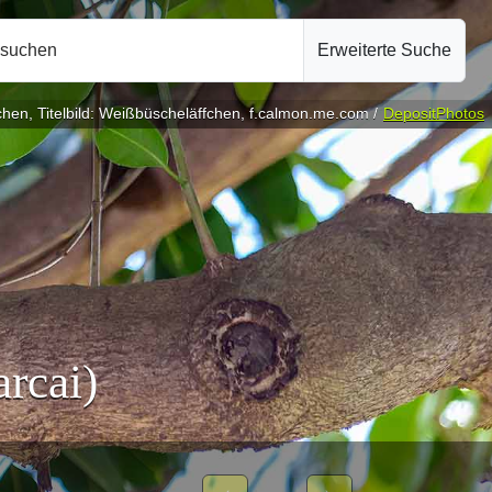
hsuchen
Erweiterte Suche
fchen, Titelbild: Weißbüscheläffchen, f.calmon.me.com /
DepositPhotos
rcai)