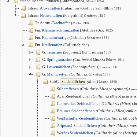
Subor. Höhere Primaten (Anthropoidea)
Mivart 1864
Infraor.
Altweltaffen
(Catarrhini)
Geoffroy Saint-Hilaire 1812
Infraor.
Neuweltaffen
(Platyrrhini)
Geoffroy 1812
Tr. Aotini (
Nachtaffen
)
Poche 1904
Fm.
Klammerschwanzaffen
(Atelidae)
Gray 1825
Fm.
Kapuzinerartige
(Cebidae)
Bonaparte 1831
Fm.
Krallenaffen
(Callitrichidae)
G.
Tamarine
(Saguinus)
Hoffmannsegg 1807
G.
Springtamarine
(Callimico)
Miranda-Ribeiro 1911
G.
Löwenäffchen
(Leontopithecus)
Lesson 1840
G.
Marmosetten
(Callithrix)
Erxleben 1777
SubG.
Seidenäffchen
(Mico)
Lesson 1840
Silberäffchen
(Callithrix (Mico) argentata)
Linn
Acarí-Seidenäffchen
(Callithrix (Mico) acariens
Gelbweißes Seidenäffchen
(Callithrix (Mico) ch
Braunes Seidenäffchen
(Callithrix (Mico) emilia
Weißschulter-Seidenäffchen
(Callithrix (Mico) 
Aripuanã-Seidenäffchen
(Callithrix (Mico) inte
Weißes Seidenäffchen
(Callithrix (Mico) leucip