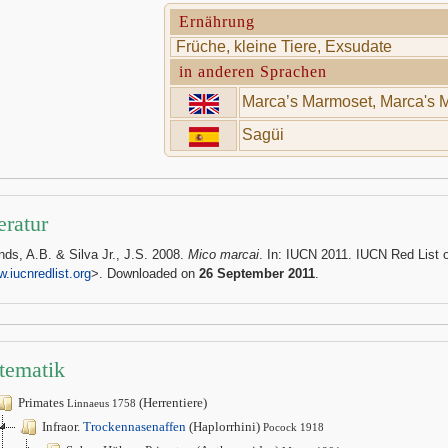
Ernährung
Früche, kleine Tiere, Exsudate
in anderen Sprachen
Marca’s Marmoset, Marca's 
Sagüi
eratur
nds, A.B. & Silva Jr., J.S. 2008.
Mico marcai
. In: IUCN 2011. IUCN Red List 
.iucnredlist.org
>. Downloaded on
26 September 2011
.
tematik
Primates
(Herrentiere)
Linnaeus 1758
Infraor.
Trockennasenaffen
(Haplorrhini)
Pocock 1918