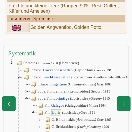
Früchte und kleine Tiere (Raupen 90%, Rest: Grillen,
Käfer und Ameisen)
in anderen Sprachen
Golden Angwantibo, Golden Potto
Systematik
Primates
(Herrentiere)
Linnaeus 1758
Infraor.
Trockennasenaffen
(Haplorrhini)
Pocock 1918
Infraor.
Feuchtnasenaffen
(Strepsirrhini)
Geoffroy Saint-Hilaire 181
Infraor.
Fingertiere
(Chiromyiformes)
Gray 1863
SuperFm. Lemuren (Lemuroidea)
Gregory 1915
SuperFm.
Loriartige
(Lorisoidea)
Gregory 1915
Fm.
Galagos
(Galagonidae)
Mivart 1864
Fm.
Loris
(Lorisidae)
Gray 1821
G. Bärenmakis
(Arctocebus)
Gray 1863
G. Schlankloris
(Loris)
Geoffroy 1796