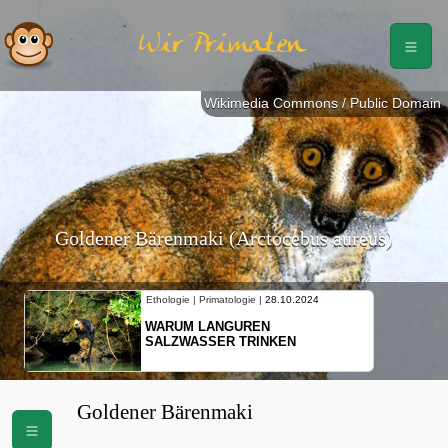
Wir Primaten
Wikimedia Commons / Public Domain
Goldener Bärenmaki (Arctocebus aureus)
Ethologie | Primatologie |
28.10.2024
WARUM LANGUREN
SALZWASSER TRINKEN
Goldener Bärenmaki