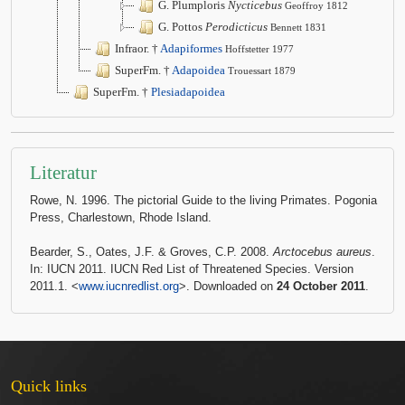
G. Plumploris
Nycticebus
Geoffroy 1812
G. Pottos
Perodicticus
Bennett 1831
Infraor. †
Adapiformes
Hoffstetter 1977
SuperFm. †
Adapoidea
Trouessart 1879
SuperFm. †
Plesiadapoidea
Literatur
Rowe, N. 1996. The pictorial Guide to the living Primates. Pogonia
Press, Charlestown, Rhode Island.
Bearder, S., Oates, J.F. & Groves, C.P. 2008.
Arctocebus aureus
.
In: IUCN 2011. IUCN Red List of Threatened Species. Version
2011.1. <
www.iucnredlist.org
>. Downloaded on
24 October 2011
.
Quick links