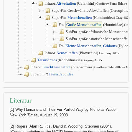
Infraor.
Altweltaffen
(Catarrhini)
Geoffroy Saint-Hilaire 1
SuperFm. Geschwänzte Altweltaffen (Cercopithec
SuperFm.
Menschenaffen
(Hominoidea)
Gray 1825
Fm.
Große Menschenaffen
(Hominidae)
Gray
SubFm. große afrikanische Menschenaffe
SubFm. große asiatische Menschenaffen 
Fm.
Kleine Menschenaffen, Gibbons
(Hylobat
Infraor.
Neuweltaffen
(Platyrrhini)
Geoffroy 1812
Tarsiiformes
(Koboldmakis)
Gregory 1915
Infraor.
Feuchtnasenaffen
(Strepsirrhini)
Geoffroy Saint-Hilaire 181
SuperFm. †
Plesiadapoidea
Literatur
[1] Why Humans and Their Fur Parted Way by Nicholas Wade,
New York Times
, August 19, 2003
[2] Rogers, Alan R., Iltis, David & Wooding, Stephen (2004).
"Genetic variation at the MC1R locus and the time since loss of