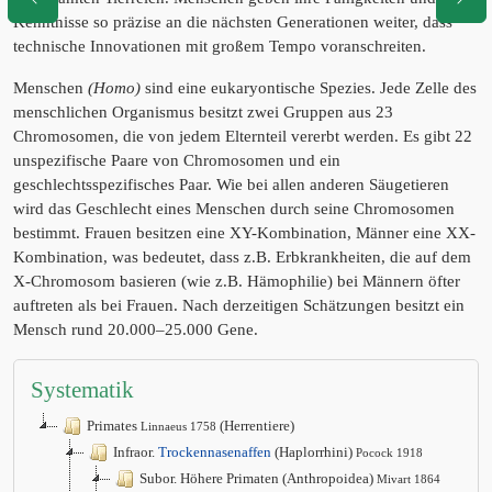
Kenntnisse so präzise an die nächsten Generationen weiter, dass
technische Innovationen mit großem Tempo voranschreiten.
Menschen
(Homo)
sind eine eukaryontische Spezies. Jede Zelle des
menschlichen Organismus besitzt zwei Gruppen aus 23
Chromosomen, die von jedem Elternteil vererbt werden. Es gibt 22
unspezifische Paare von Chromosomen und ein
geschlechtsspezifisches Paar. Wie bei allen anderen Säugetieren
wird das Geschlecht eines Menschen durch seine Chromosomen
bestimmt. Frauen besitzen eine XY-Kombination, Männer eine XX-
Kombination, was bedeutet, dass z.B. Erbkrankheiten, die auf dem
X-Chromosom basieren (wie z.B. Hämophilie) bei Männern öfter
auftreten als bei Frauen. Nach derzeitigen Schätzungen besitzt ein
Mensch rund 20.000–25.000 Gene.
Systematik
Primates
(Herrentiere)
Linnaeus 1758
Infraor.
Trockennasenaffen
(Haplorrhini)
Pocock 1918
Subor. Höhere Primaten (Anthropoidea)
Mivart 1864