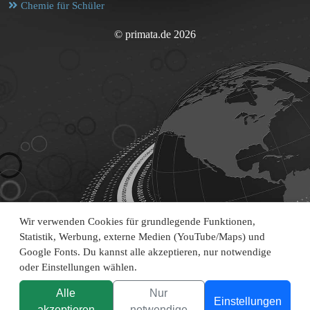
Chemie für Schüler
© primata.de 2026
Wir verwenden Cookies für grundlegende Funktionen,
Statistik, Werbung, externe Medien (YouTube/Maps) und
Google Fonts. Du kannst alle akzeptieren, nur notwendige
oder Einstellungen wählen.
Alle
Nur
Einstellungen
akzeptieren
notwendige