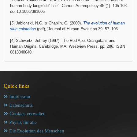
human body lang="de" hair". Current Anthropology 45 (1): 105-108.
doi:10.1086/381006
[3] Jablonski, N.G. & Chaplin, G. (2000).
The evolution of human
skin coloration
(pdf), 'Journal of Human Evolution 39: 57–106
[4] Schwartz, Jeffrey (1987). The Red Ape: Orangutans and
Human Origins. Cambridge, MA: Westview Press. pp. 286. ISBN
0813340640.
Quick links
Impressum
Datenschutz
Cookies verwalten
Physik für alle
Die Evolution des Menschen