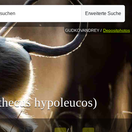
hsuchen
Erweiterte Suche
GUDKOVANDREY /
Depositphotos
hecus hypoleucos)