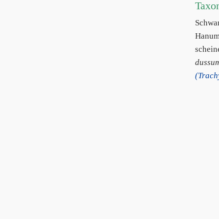
Taxo
Schwa
Hanum
schein
dussum
(Trach