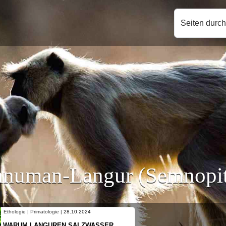
Seiten durc
anuman-Langur (Semnopit
Ethologie | Primatologie |
10.10.2024
NEUES VON WEIBLICHEN