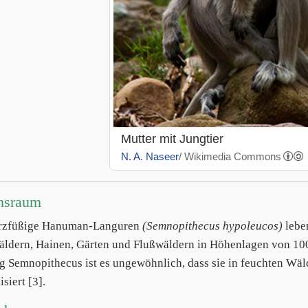
Mutter mit Jungtier
N. A. Naseer
/ Wikimedia Commons
nsraum
rzfüßige Hanuman-Languren
(Semnopithecus hypoleucos)
lebe
ldern, Hainen, Gärten und Flußwäldern in Höhenlagen von 10
g Semnopithecus ist es ungewöhnlich, dass sie in feuchten Wäld
isiert [3].