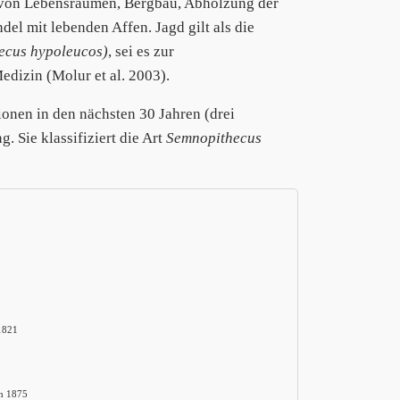
t von Lebensräumen, Bergbau, Abholzung der
del mit lebenden Affen. Jagd gilt als die
ecus hypoleucos)
, sei es zur
dizin (Molur et al. 2003).
onen in den nächsten 30 Jahren (drei
 Sie klassifiziert die Art
Semnopithecus
1821
h 1875