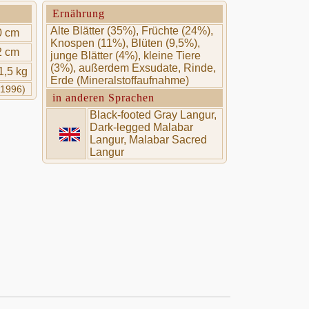
Ernährung
Alte Blätter (35%), Früchte (24%),
0 cm
Knospen (11%), Blüten (9,5%),
2 cm
junge Blätter (4%), kleine Tiere
(3%), außerdem Exsudate, Rinde,
11,5 kg
Erde (Mineralstoffaufnahme)
(1996)
in anderen Sprachen
Black-footed Gray Langur,
Dark-legged Malabar
Langur, Malabar Sacred
Langur