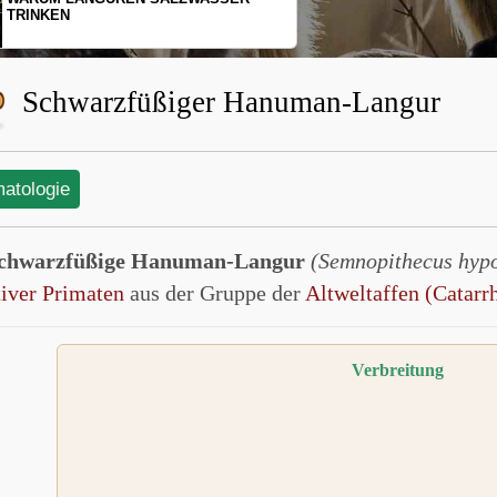
SCHOPFGIBBONS UND IHRER
BEWEGUNGSMUSTER
Schwarzfüßiger Hanuman-Langur
matologie
chwarzfüßige Hanuman-Langur
(Semnopithecus hyp
tiver Primaten
aus der Gruppe der
Altweltaffen (Catarrh
Verbreitung