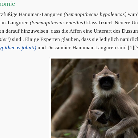
nomie
rzfüßige Hanuman-Languren
(Semnopithecus hypoleucos)
wurde
an-Languren
(Semnopithecus entellus)
klassifiziert. Neuere 
en darauf hinzuweisen, dass die Affen eine Unterart des Dus
ieri)
sind . Einige Experten glauben, dass sie lediglich natürl
ypithecus johnii)
und Dussumier-Hanuman-Languren sind [1][3