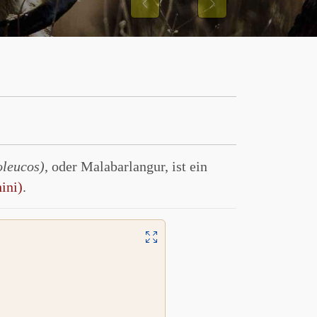
Previous
Next
oleucos)
, oder Malabarlangur, ist ein
ini)
.