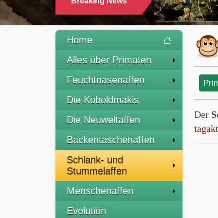
Breaking News
Home
Alles über Primaten
Feuchtnasenaffen
Pri
Die Koboldmakis
Der
S
Die Neuweltaffen
tagak
Backentaschenaffen
Schlank- und
Stummelaffen
Menschenaffen
Evolution