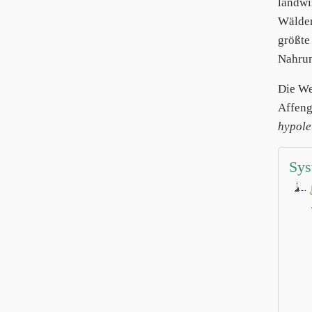
landwi
Wälder
größte
Nahrun
Die We
Affeng
hypole
Sys