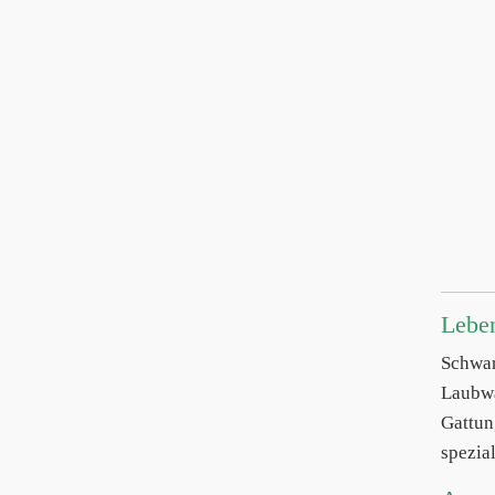
Lebe
Schwa
Laubwä
Gattun
spezial