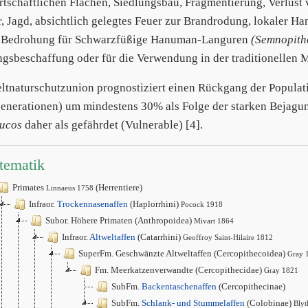
rtschaftlichen Flächen, Siedlungsbau, Fragmentierung, Verlus
, Jagd, absichtlich gelegtes Feuer zur Brandrodung, lokaler Han
 Bedrohung für Schwarzfüßige Hanuman-Languren
(Semnopith
gsbeschaffung oder für die Verwendung in der traditionellen Me
ltnaturschutzunion prognostiziert einen Rückgang der Populati
enerationen) um mindestens 30% als Folge der starken Bejagung.
ucos
daher als gefährdet (Vulnerable) [4].
tematik
Primates
(Herrentiere)
Linnaeus 1758
Infraor.
Trockennasenaffen
(Haplorrhini)
Pocock 1918
Subor. Höhere Primaten (Anthropoidea)
Mivart 1864
Infraor.
Altweltaffen
(Catarrhini)
Geoffroy Saint-Hilaire 1812
SuperFm. Geschwänzte Altweltaffen (Cercopithecoidea)
Gray 
Fm. Meerkatzenverwandte (Cercopithecidae)
Gray 1821
SubFm.
Backentaschenaffen
(Cercopithecinae)
SubFm.
Schlank- und Stummelaffen
(Colobinae)
Blyt