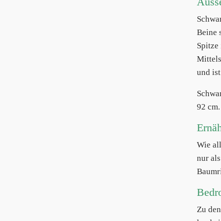
Auss
Schwa
Beine 
Spitze
Mittel
und is
Schwar
92 cm.
Ernä
Wie al
nur al
Baumr
Bedr
Zu den