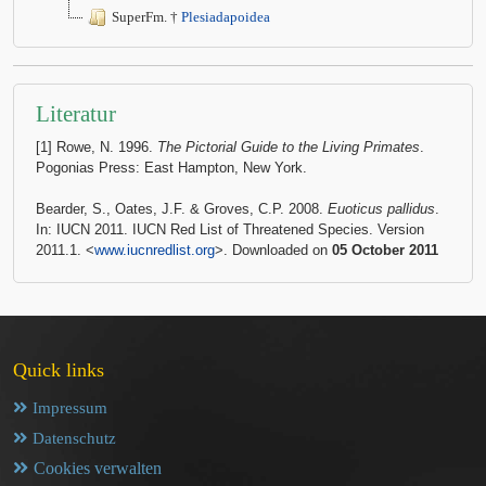
SuperFm. †
Plesiadapoidea
Literatur
[1] Rowe, N. 1996.
The Pictorial Guide to the Living Primates
.
Pogonias Press: East Hampton, New York.
Bearder, S., Oates, J.F. & Groves, C.P. 2008.
Euoticus pallidus
.
In: IUCN 2011. IUCN Red List of Threatened Species. Version
2011.1. <
www.iucnredlist.org
>. Downloaded on
05 October 2011
Quick links
Impressum
Datenschutz
Cookies verwalten