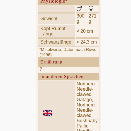
Physiologie*
300
271
Gewicht:
g
g
Kopf-Rumpf-
< 20 cm
Länge:
Schwanzlänge:
> 24,3 cm
*Mittelwerte, Daten nach Rowe
(1996)
Ernährung
?
in anderen Sprachen
Northern
Needle-
clawed
Galago,
Northern
Needle-
clawed
Bushbaby,
Pallid