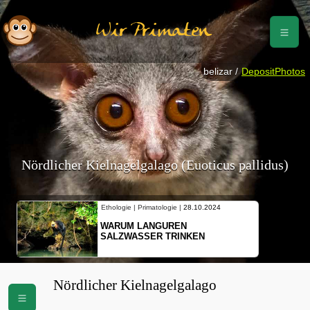
Wir Primaten
belizar /
DepositPhotos
Nördlicher Kielnagelgalago (Euoticus pallidus)
Ethologie | Primatologie |
28.10.2024
WARUM LANGUREN
SALZWASSER TRINKEN
Nördlicher Kielnagelgalago