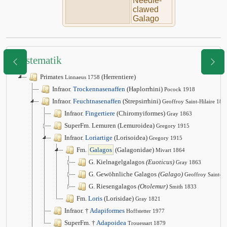
Needle-
clawed
Galago
Systematik
Primates
(Herrentiere)
Linnaeus 1758
Infraor.
Trockennasenaffen
(Haplorrhini)
Pocock 1918
Infraor.
Feuchtnasenaffen
(Strepsirrhini)
Geoffroy Saint-Hilaire 181
Infraor.
Fingertiere
(Chiromyiformes)
Gray 1863
SuperFm. Lemuren (Lemuroidea)
Gregory 1915
Infraor.
Loriartige
(Lorisoidea)
Gregory 1915
Fm.
Galagos
(Galagonidae)
Mivart 1864
G. Kielnagelgalagos
(Euoticus)
Gray 1863
G. Gewöhnliche Galagos
(Galago)
Geoffroy Saint-Hi
G. Riesengalagos
(Otolemur)
Smith 1833
Fm.
Loris
(Lorisidae)
Gray 1821
Infraor. †
Adapiformes
Hoffstetter 1977
SuperFm. †
Adapoidea
Trouessart 1879