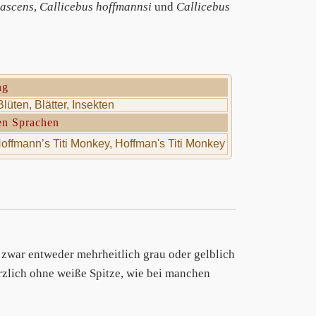
rascens
,
Callicebus hoffmannsi
und
Callicebus
ng
lüten, Blätter, Insekten
en Sprachen
offmann’s Titi Monkey, Hoffman's Titi Monkey
 zwar entweder mehrheitlich grau oder gelblich
rzlich ohne weiße Spitze, wie bei manchen