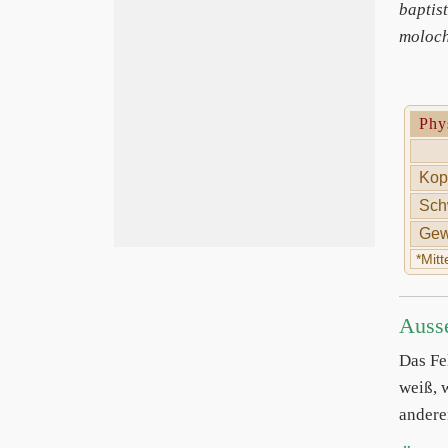
baptis
moloc
Phy
Kop
Sch
Gew
*Mit
Auss
Das Fe
weiß, 
andere