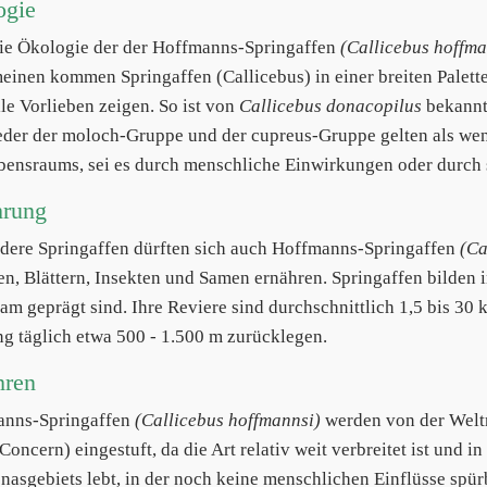
ogie
ie Ökologie der der Hoffmanns-Springaffen
(Callicebus hoffma
einen kommen Springaffen (Callicebus) in einer breiten Palet
lle Vorlieben zeigen. So ist von
Callicebus donacopilus
bekannt,
eder der moloch-Gruppe und der cupreus-Gruppe gelten als wen
bensraums, sei es durch menschliche Einwirkungen oder durc
hrung
dere Springaffen dürften sich auch Hoffmanns-Springaffen
(Ca
en, Blättern, Insekten und Samen ernähren. Springaffen bilden in
m geprägt sind. Ihre Reviere sind durchschnittlich 1,5 bis 30 
g täglich etwa 500 - 1.500 m zurücklegen.
hren
anns-Springaffen
(Callicebus hoffmannsi)
werden von der Weltn
Concern) eingestuft, da die Art relativ weit verbreitet ist und 
asgebiets lebt, in der noch keine menschlichen Einflüsse spürb