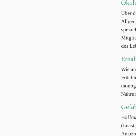
Ökol
Über d
Allgem
spezie
Mitgli
des Le
Ernä
Wie an
Frücht
monoga
Nahrun
Gefa
Hoffm
(Least 
Amazon