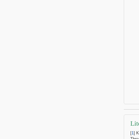
Lit
[
1
] 
Thre