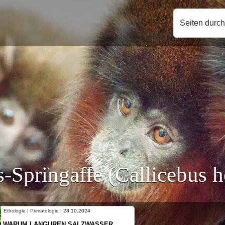
Seiten durc
-Springaffe (Callicebus h
Ethologie | Primatologie |
10.10.2024
NEUES VON WEIBLICHEN