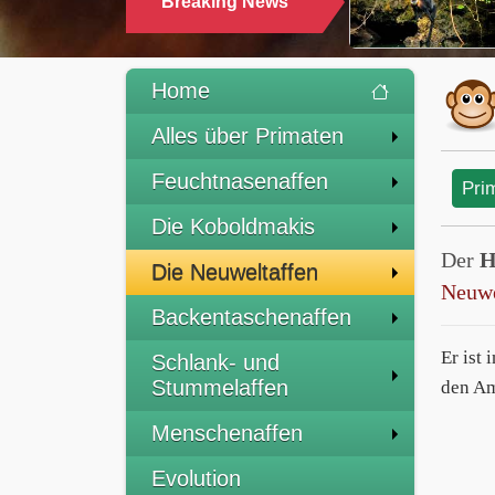
Breaking News
TRINKEN
Home
Alles über Primaten
Feuchtnasenaffen
Pri
Die Koboldmakis
Der
H
Die Neuweltaffen
Neuwe
Backentaschenaffen
Er ist
Schlank- und
Stummelaffen
den Am
Menschenaffen
Evolution