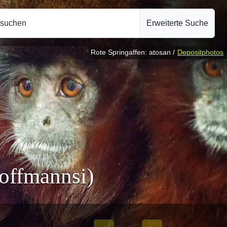
hsuchen
Erweiterte Suche
Rote Springaffen: atosan /
Depositphotos
offmannsi)