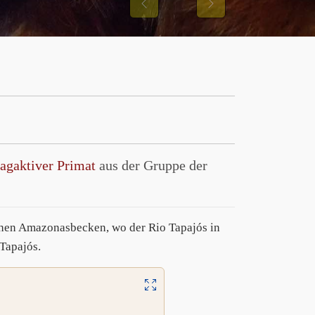
Previous
Next
tagaktiver Primat
aus der Gruppe der
lichen Amazonasbecken, wo der Rio Tapajós in
Tapajós.