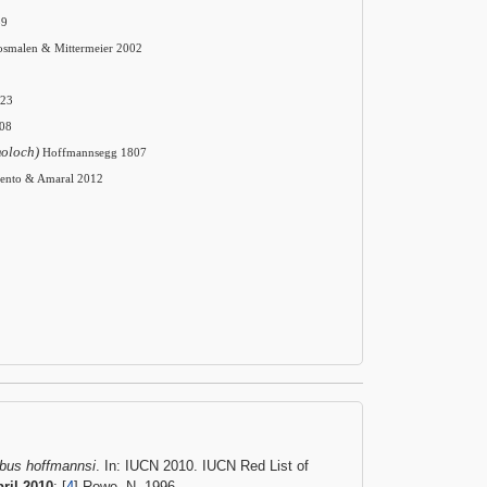
39
osmalen & Mittermeier 2002
823
08
moloch)
Hoffmannsegg 1807
mento & Amaral 2012
ebus hoffmannsi
. In: IUCN 2010. IUCN Red List of
ril 2010
; [
4
] Rowe, N. 1996.