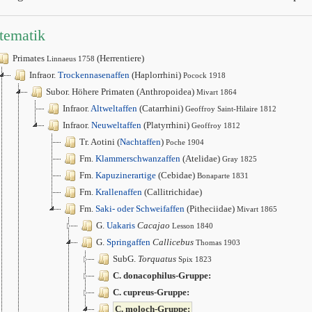
tematik
Primates
(Herrentiere)
Linnaeus 1758
Infraor.
Trockennasenaffen
(Haplorrhini)
Pocock 1918
Subor. Höhere Primaten (Anthropoidea)
Mivart 1864
Infraor.
Altweltaffen
(Catarrhini)
Geoffroy Saint-Hilaire 1812
Infraor.
Neuweltaffen
(Platyrrhini)
Geoffroy 1812
Tr. Aotini (
Nachtaffen
)
Poche 1904
Fm.
Klammerschwanzaffen
(Atelidae)
Gray 1825
Fm.
Kapuzinerartige
(Cebidae)
Bonaparte 1831
Fm.
Krallenaffen
(Callitrichidae)
Fm.
Saki- oder Schweifaffen
(Pitheciidae)
Mivart 1865
G.
Uakaris
Cacajao
Lesson 1840
G.
Springaffen
Callicebus
Thomas 1903
SubG.
Torquatus
Spix 1823
C. donacophilus-Gruppe:
C. cupreus-Gruppe:
C. moloch-Gruppe: