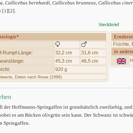
ta
,
Callicebus bernhardi
,
Callicebus brunneus
,
Callicebus cine
h
[1][2].
Steckbrief
siologie*
Ernähru
Früchte, B
in ander
f-Rumpf-Länge:
32,2 cm
31,6 cm
H
wanzlänge:
45,3 cm
46,5 cm
icht:
920 g
telwerte, Daten nach Rowe (1996)
ehen
ll der Hoffmanns-Springaffen ist grundsätzlich zweifarbig, und
wobei es am Rücken olivgrün sein kann. Der Schwanz ist schwä
n Springaffen.