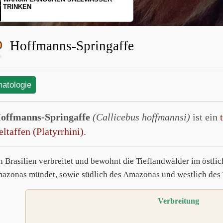
SCHOPFGIBBONS UND IHRER
BEWEGUNGSMUSTER
Hoffmanns-Springaffe
matologie
offmanns-Springaffe
(Callicebus hoffmannsi)
ist ein
ltaffen (Platyrrhini)
.
 in Brasilien verbreitet und bewohnt die Tieflandwälder im öst
azonas mündet, sowie südlich des Amazonas und westlich des 
Verbreitung