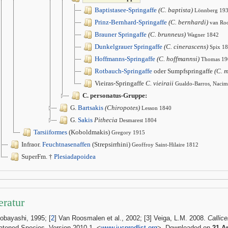
Baptistasee-Springaffe
(C. baptista)
Lönnberg 19
Prinz-Bernhard-Springaffe
(C. bernhardi)
van Ro
Brauner Springaffe
(C. brunneus)
Wagner 1842
Dunkelgrauer Springaffe
(C. cinerascens)
Spix 1
Hoffmanns-Springaffe
(C. hoffmannsi)
Thomas 19
Rotbauch-Springaffe
oder Sumpfspringaffe
(C. 
Vieiras-Springaffe
C. vieiraii
Gualdo-Barros, Naci
C. personatus-Gruppe:
G.
Bartsakis
(Chiropotes)
Lesson 1840
G.
Sakis
Pithecia
Desmarest 1804
Tarsiiformes
(Koboldmakis)
Gregory 1915
Infraor.
Feuchtnasenaffen
(Strepsirrhini)
Geoffroy Saint-Hilaire 1812
SuperFm. †
Plesiadapoidea
eratur
Kobayashi, 1995; [
2
] Van Roosmalen et al., 2002; [3] Veiga, L.M. 2008.
Callic
atened Species. Version 2010.1. <
www.iucnredlist.org
>. Downloaded on
21 Ap