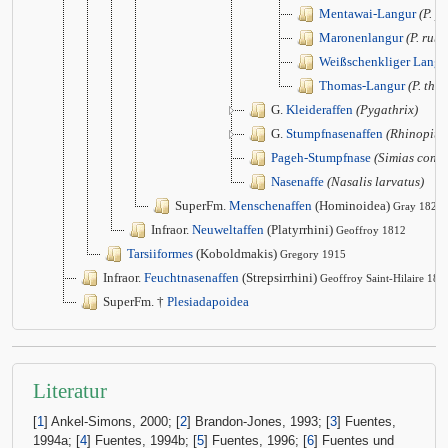
Mentawai-Langur
(P. p
Maronenlangur
(P. rub
Weißschenkliger Langu
Thomas-Langur
(P. tho
G.
Kleideraffen
(Pygathrix)
G.
Stumpfnasenaffen
(Rhinopith
Pageh-Stumpfnase
(Simias conco
Nasenaffe
(Nasalis larvatus)
SuperFm.
Menschenaffen
(Hominoidea)
Gray 1825
Infraor.
Neuweltaffen
(Platyrrhini)
Geoffroy 1812
Tarsiiformes
(Koboldmakis)
Gregory 1915
Infraor.
Feuchtnasenaffen
(Strepsirrhini)
Geoffroy Saint-Hilaire 181
SuperFm. †
Plesiadapoidea
Literatur
[
1
] Ankel-Simons, 2000; [
2
] Brandon-Jones, 1993; [
3
] Fuentes,
1994a; [
4
] Fuentes, 1994b; [
5
] Fuentes, 1996; [
6
] Fuentes und