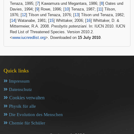
Tenaza, 1995; [
7
] Kawamura und Megantara, 1986; [
8
] Oates und
Davies, 1994; [
9
] Rowe, 1996; [
10
] Tenaza, 1987; [
11
] Tilson,
1976; [
12
] Tilson und Tenaza, 1976; [
13
] Tilson und Tenaza, 1982;
[
14
] Watanabe, 1981; [
15
] Whittaker, 2006; [
16
] Whittaker, D. &
Mittermeier, R.A. 2008.
Presbytis potenziani
. In: IUCN 2010. IUCN
Red List of Threatened Species. Version 2010.2.
<
www.iucnredlist.org
>. Downloaded on
15 July 2010
.
Quick links
Impressum
Datenschutz
Cookies verwalten
Physik für alle
Die Evolution des Menschen
Chemie für Schüler