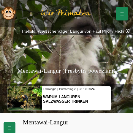
Wir Primaten
Titelbild: Weißschenkliger Langur von Paul Prior / Flickr
Mentawai-Langur (Presbytis potenziani)
Ethologie | Primatologie |
10.10.2024
NEUES VON WEIBLICHEN
SCHOPFGIBBONS UND IHRER
BEWEGUNGSMUSTER
Mentawai-Langur