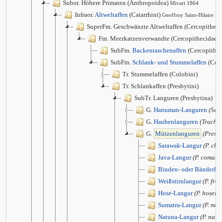
Subor. Höhere Primaten (Anthropoidea)
Mivart 1864
Infraor.
Altweltaffen
(Catarrhini)
Geoffroy Saint-Hilaire 1
SuperFm. Geschwänzte Altweltaffen (Cercopithec
Fm. Meerkatzenverwandte (Cercopithecidae)
SubFm.
Backentaschenaffen
(Cercopithec
SubFm.
Schlank- und Stummelaffen
(Col
Tr. Stummelaffen (Colobini)
Tr. Schlankaffen (Presbytini)
SubTr. Languren (Presbytina)
G.
Hanuman-Languren
(Sem
G.
Haubenlanguren
(Trachy
G.
Mützenlanguren
(Presby
Sarawak-Langur
(P. ch
Java-Langur
(P. comata
Binden- oder Bänderla
Weißstirnlangur
(P. fro
Hose-Langur
(P. hosei)
Sumatra-Langur
(P. mel
Natuna-Langur
(P. natu