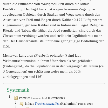
durch die Entnahme von Waldprodukten durch die lokale
Bevölkerung. Der Jagddruck hat wegen besserem Zugang zu
abgelegenen Gebieten durch Straßen und Wege sowie durch den
Austausch von Pfeil-und-Bogen durch Kaliber 0,177 Luftgewehre
zugenommen, größere Kaliber sind in Indonesien illegal. Religiöse
Rituale und Tabus, die früher die Jagd regulierten, sind durch das
Christentum verdrängt worden und stellt kein Jagdhindernis mehr
dar. Der Haustierhandel stellt nur eine geringfügige Bedrohung dar
[15].
Mentawai-Languren
(Presbytis potenziani)
sind laut
Weltnaturschutzunion in ihrem Überleben als Art gefährdet
(Endangered), da die Populationen in den vergangen 40 Jahren (ca.
3 Generationen) um schätzungsweise mehr als 50%
zurückgegangen sind [16]
Systematik
Primates
(Herrentiere)
Linnaeus 1758
Infraor.
Trockennasenaffen
(Haplorrhini)
Pocock 1918