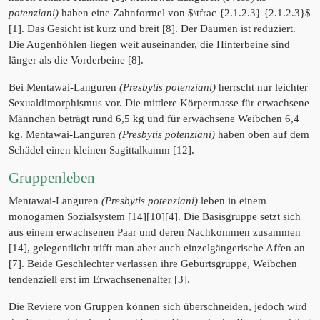
potenziani)
haben eine Zahnformel von $\tfrac {2.1.2.3} {2.1.2.3}$
[1]. Das Gesicht ist kurz und breit [8]. Der Daumen ist reduziert.
Die Augenhöhlen liegen weit auseinander, die Hinterbeine sind
länger als die Vorderbeine [8].
Bei Mentawai-Languren
(Presbytis potenziani)
herrscht nur leichter
Sexualdimorphismus vor. Die mittlere Körpermasse für erwachsene
Männchen beträgt rund 6,5 kg und für erwachsene Weibchen 6,4
kg. Mentawai-Languren
(Presbytis potenziani)
haben oben auf dem
Schädel einen kleinen Sagittalkamm [12].
Gruppenleben
Mentawai-Languren
(Presbytis potenziani)
leben in einem
monogamen Sozialsystem [14][10][4]. Die Basisgruppe setzt sich
aus einem erwachsenen Paar und deren Nachkommen zusammen
[14], gelegentlicht trifft man aber auch einzelgängerische Affen an
[7]. Beide Geschlechter verlassen ihre Geburtsgruppe, Weibchen
tendenziell erst im Erwachsenenalter [3].
Die Reviere von Gruppen können sich überschneiden, jedoch wird