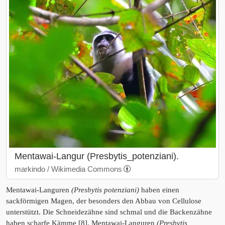
Mentawai-Langur (Presbytis_potenziani).
markindo / Wikimedia Commons
Mentawai-Languren
(Presbytis potenziani)
haben einen
sackförmigen Magen, der besonders den Abbau von Cellulose
unterstützt. Die Schneidezähne sind schmal und die Backenzähne
haben scharfe Kämme [8]. Mentawai-Languren
(Presbytis