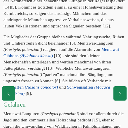
der Kernbereich einer benachbarten Gruppe in der Regel respektiert
[14][5]. Kommt es trotzdem einmal zu einer Hoheitsverletzung des
Kernbereichs, so zeigen das ansässige Männchen und das
eindringende Männchen aggressive Verhaltensweisen, die aus
lauten Vokalisationen und optischen Signalen bestehen [12].
Die Mitglieder der Gruppe bleiben während Nahrungssuche, Ruhen
und Umherstreifen dicht beieinander [5]. Mentawai-Languren
(Presbytis potenziani)
reagieren auf die Alarmrufe von
Mentawai-
Gibbons
(Hylobates klossii)
[10] - sie sind den kleinen
Menschenaffen unterlegen und werden manchmal von ihren
Futterplätzen verdrängt [13]. Weibliche Mentawai-Languren
(Presbytis potenziani)
"parken" manchmal ihre Säuglinge, um
ungestört fressen zu können [6]. Sie bilden oft Verbände mit
Nasenaffen
(Nasalis concolor)
und
Schweinsaffen
(Macaca
nemestrina)
[9].
Gefahren
Mentawai-Languren
(Presbytis potenziani)
sind vor allem durch die
Jagd und den kommerziellen Holzschlag bedroht [15], ebenso
durch die Umwandlung von Waldflächen in Palmölplantagen und