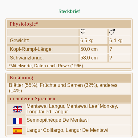
Steckbrief
Physiologie*
Gewicht:
6,5 kg
6,4 kg
Kopf-Rumpf-Länge:
50,0 cm
?
Schwanzlänge:
58,0 cm
?
*Mittelwerte, Daten nach Rowe (1996)
Ernährung
Blätter (55%), Früchte und Samen (32%), anderes
(14%)
in anderen Sprachen
Mentawai Langur, Mentawai Leaf Monkey,
Long-tailed Langur
Semnopithèque De Mentawi
Langur Colilargo, Langur De Mentawi