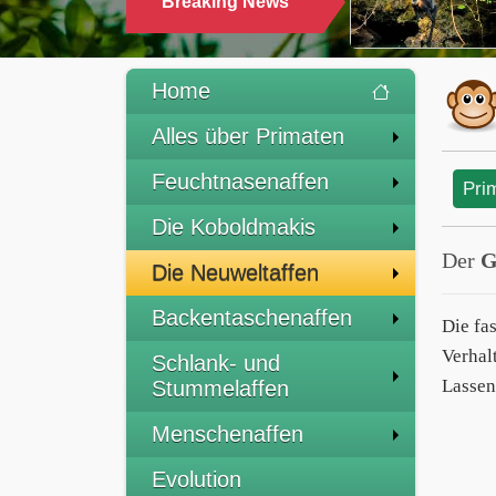
Breaking News
Home
Alles über Primaten
Feuchtnasenaffen
Pri
Die Koboldmakis
Der
G
Die Neuweltaffen
Backentaschenaffen
Die fa
Verhal
Schlank- und
Lassen
Stummelaffen
Menschenaffen
Evolution