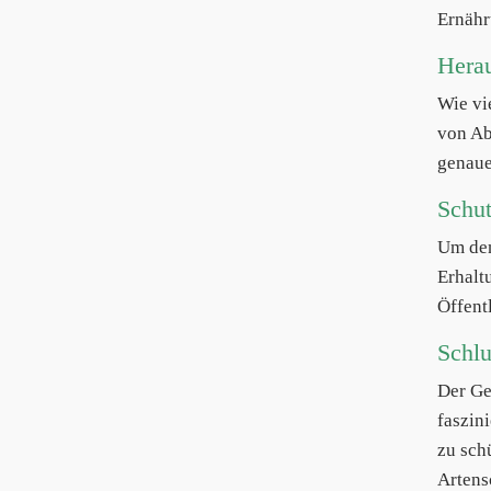
Ernähr
Herau
Wie vi
von Ab
genaue
Schu
Um den
Erhalt
Öffent
Schl
Der Ge
faszin
zu sch
Artens