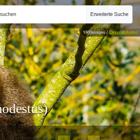
hsuchen
Erweiterte Suche
YAYImages /
Depositphotos
modestus)