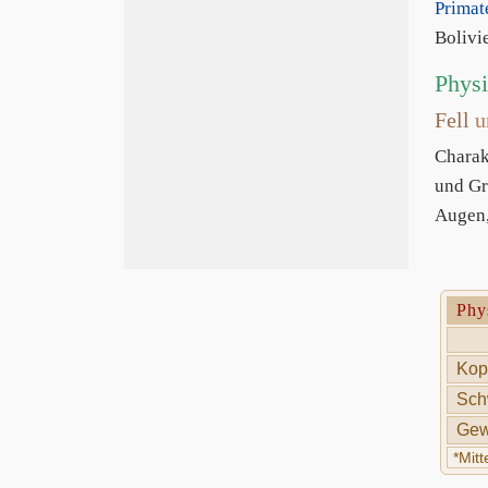
Primat
Bolivi
Phys
Fell
u
Charak
und Gr
Augen,
Phy
Kop
Sch
Gew
*Mit