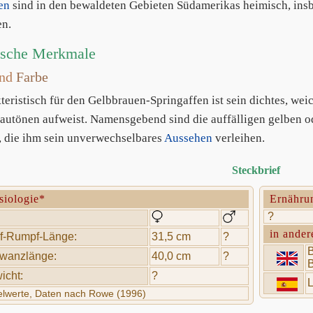
en
sind in den bewaldeten Gebieten Südamerikas heimisch, insb
en.
ische Merkmale
nd
Farbe
teristisch für den Gelbbrauen-Springaffen ist sein dichtes, wei
autönen aufweist. Namensgebend sind die auffälligen gelben 
 die ihm sein unverwechselbares
Aussehen
verleihen.
Steckbrief
siologie*
Ernähru
?
in ander
f-Rumpf-Länge:
31,5 cm
?
B
wanzlänge:
40,0 cm
?
B
icht:
?
L
telwerte, Daten nach Rowe (1996)