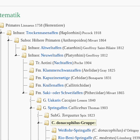
tematik
Primates
(Herrentiere)
Linnaeus 1758
Infraor.
Trockennasenaffen
(Haplorrhini)
Pocock 1918
Subor. Höhere Primaten (Anthropoidea)
Mivart 1864
Infraor.
Altweltaffen
(Catarrhini)
Geoffroy Saint-Hilaire 1812
Infraor.
Neuweltaffen
(Platyrrhini)
Geoffroy 1812
Tr. Aotini (
Nachtaffen
)
Poche 1904
Fm.
Klammerschwanzaffen
(Atelidae)
Gray 1825
Fm.
Kapuzinerartige
(Cebidae)
Bonaparte 1831
Fm.
Krallenaffen
(Callitrichidae)
Fm.
Saki- oder Schweifaffen
(Pitheciidae)
Mivart 1865
G.
Uakaris
Cacajao
Lesson 1840
G.
Springaffen
Callicebus
Thomas 1903
SubG.
Torquatus
Spix 1823
C. donacophilus-Gruppe:
Weißohr-Springaffe
(C. donacophilus)
d’Orbigny
Rio-Beni-Springaffe
(C. modestus)
Lönnberg 1939