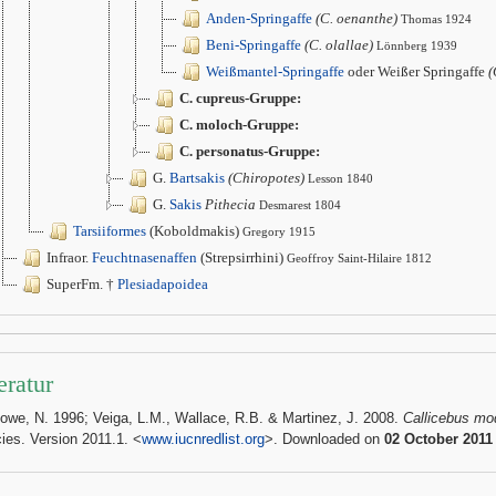
Anden-Springaffe
(C. oenanthe)
Thomas 1924
Beni-Springaffe
(C. olallae)
Lönnberg 1939
Weißmantel-Springaffe
oder Weißer Springaffe
(
C. cupreus-Gruppe:
C. moloch-Gruppe:
C. personatus-Gruppe:
G.
Bartsakis
(Chiropotes)
Lesson 1840
G.
Sakis
Pithecia
Desmarest 1804
Tarsiiformes
(Koboldmakis)
Gregory 1915
Infraor.
Feuchtnasenaffen
(Strepsirrhini)
Geoffroy Saint-Hilaire 1812
SuperFm. †
Plesiadapoidea
eratur
Rowe, N. 1996; Veiga, L.M., Wallace, R.B. & Martinez, J. 2008.
Callicebus mo
ies. Version 2011.1. <
www.iucnredlist.org
>. Downloaded on
02 October 2011