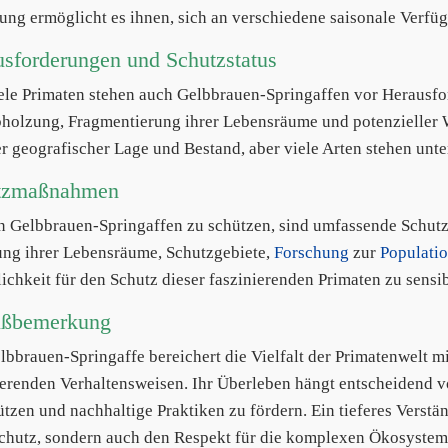
ung ermöglicht es ihnen, sich an verschiedene saisonale Verfü
sforderungen und Schutzstatus
ele Primaten stehen auch Gelbbrauen-Springaffen vor Herausf
holzung, Fragmentierung ihrer Lebensräume und potenzieller Wil
r geografischer Lage und Bestand, aber viele Arten stehen unte
tzmaßnahmen
 Gelbbrauen-Springaffen zu schützen, sind umfassende Schut
ung ihrer Lebensräume, Schutzgebiete,
Forschung
zur
Populati
lichkeit für den Schutz dieser faszinierenden Primaten zu sensib
ußbemerkung
lbbrauen-Springaffe bereichert die Vielfalt der Primatenwelt m
ierenden Verhaltensweisen. Ihr Überleben hängt entscheidend
ützen und nachhaltige Praktiken zu fördern. Ein tieferes Verstän
chutz, sondern auch den Respekt für die komplexen Ökosysteme,