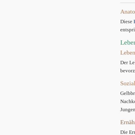
Anat
Diese
entspri
Lebe
Lebe
Der Le
bevorz
Sozia
Gelbbr
Nachko
Jungen
Ernäh
Die Er