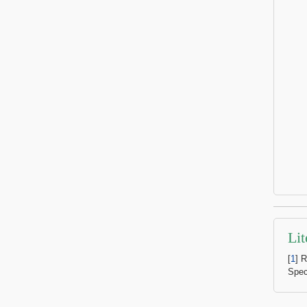
Lit
[
1
] 
Spec