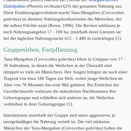
Dattelpalme
(Phoenix reclinata)
62% der gesamten Nahrung aus.
Diese Ernährungsgewohnheit macht Tana-Mangaben
(Cercocebus
galeritus)
zu direkten Nahrungskonkurrenten des Menschen, der
die selben Früchte nutzt (Rowe, 1996). Die Reviere umfassen je
nach Nahrungsangebot 17 - 100 ha, innerhalb derer Grenzen sie
bei der täglichen Nahrungssuche 615 - 1.480 m zurücklegen [1].
Gruppenleben, Fortpflanzung
Tana-Mangaben
(Cercocebus galeritus)
leben in Gruppen von 17 -
36 Individuen, in denen die Weibchen in der Überzahl sind
(doppelt so viele als Männchen). Ihre Jungen bringen sie nach einer
Tragzeit von etwa 180 Tagen zur Welt, wobei junge Weibchen im
Alter von 78 Monaten das erste Mal gebären. Bei Erreichen der
Geschlechtsreife verlassen die männlichen Nachkommen ihre
Geburtsgruppe und schließen sich anderen an, die Weibchen
verbleiben in ihrer Geburtsgruppe [1].
Interaktionen innerhalb der Gruppe sind umso aggressiver, je
unregelmäßiger die Nahrung verteilt ist. Die viel stärkeren
Männchen der Tana-Mangaben
(Cercocebus galeritus)
halten die