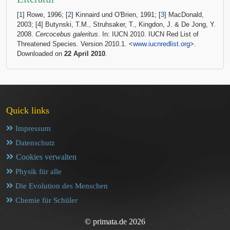
[
1
] Rowe, 1996; [
2
] Kinnaird und O'Brien, 1991; [
3
] MacDonald,
2003; [4] Butynski, T.M., Struhsaker, T., Kingdon, J. & De Jong, Y.
2008.
Cercocebus galeritus
. In: IUCN 2010. IUCN Red List of
Threatened Species. Version 2010.1. <
www.iucnredlist.org
>.
Downloaded on
22 April 2010
.
Quick links
Impressum
Datenschutz
Cookies verwalten
Physik für alle
Die Evolution des Menschen
Chemie für Schüler
© primata.de 2026