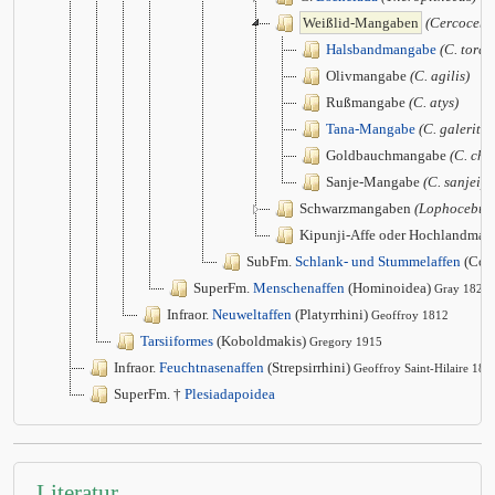
Weißlid-Mangaben
(Cercocebu
Halsbandmangabe
(C. torqu
Olivmangabe
(C. agilis)
Rußmangabe
(C. atys)
Tana-Mangabe
(C. galeritus
Goldbauchmangabe
(C. chr
Sanje-Mangabe
(C. sanjei)
Schwarzmangaben
(Lophocebus
Kipunji-Affe oder Hochlandma
SubFm.
Schlank- und Stummelaffen
(Col
SuperFm.
Menschenaffen
(Hominoidea)
Gray 1825
Infraor.
Neuweltaffen
(Platyrrhini)
Geoffroy 1812
Tarsiiformes
(Koboldmakis)
Gregory 1915
Infraor.
Feuchtnasenaffen
(Strepsirrhini)
Geoffroy Saint-Hilaire 181
SuperFm. †
Plesiadapoidea
Literatur