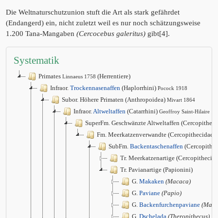
Die Weltnaturschutzunion stuft die Art als stark gefährdet
(Endangerd) ein, nicht zuletzt weil es nur noch schätzungsweise
1.200 Tana-Mangaben
(Cercocebus galeritus)
gibt[4].
Systematik
Primates
(Herrentiere)
Linnaeus 1758
Infraor.
Trockennasenaffen
(Haplorrhini)
Pocock 1918
Subor. Höhere Primaten (Anthropoidea)
Mivart 1864
Infraor.
Altweltaffen
(Catarrhini)
Geoffroy Saint-Hilaire 1
SuperFm. Geschwänzte Altweltaffen (Cercopithec
Fm. Meerkatzenverwandte (Cercopithecidae)
SubFm.
Backentaschenaffen
(Cercopithec
Tr. Meerkatzenartige (Cercopithecini
Tr. Pavianartige (Papionini)
G.
Makaken
(Macaca)
G.
Paviane
(Papio)
G.
Backenfurchenpaviane
(Mand
G.
Dschelada
(Theropithecus)