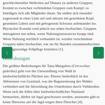
geschlechtsreifen Weibchen auf Distanz zu anderen Gruppen.
Kommt es zwischen verfeindeten Gruppen zum Kampf, so
beteiligen sich alle Mitglieder daran. Sie stellen sich einander
zugewandt in einer Linie auf und stürzen mit gesenktem Kopf,
gesenkten Lidern und mit gebogenem Schwanz aufeinander los.
Physischer Kontakt wird jedoch nur selten beobachtet. Gruppen
interagieren nur selten, wenn Nahrungsressourcen knapp sind.
Wenn Nahrung reichlich vorhanden ist, wurden verschiedene
Gruppen dabei beobachtet, wie sie für Stunden zusammenhockten
und gegenseitige Fellpflege betrieben [1].
Bedrohungen
Die größten Bedrohungen für Tana-Mangaben
(Cercocebus
galeritus)
geht von der Umwandlung von Wald in
landwirtschaftliche Flächen aus. Ebenso bedrohlich ist das
Abbrennen von Grasland, was die Regenerierung des Waldes
verhindert und die Abweidung des Unterholzes durch Viehherden.
Wenn sich die Affen über landwirtschaftliches Nutzland
hermachen, dürfen sie legal geschossen werden, ansonsten gibt es
keine Hinweise auf die Jagd wegen ihres Fleisches [4].