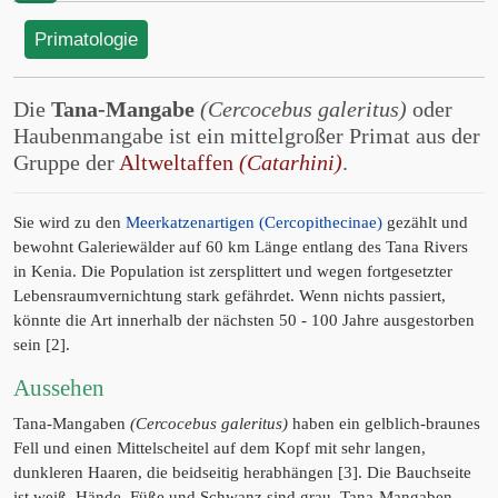
Primatologie
Die
Tana-Mangabe
(Cercocebus galeritus)
oder
Haubenmangabe ist ein mittelgroßer Primat aus der
Gruppe der
Altweltaffen
(Catarhini)
.
Sie wird zu den
Meerkatzenartigen (Cercopithecinae)
gezählt und
bewohnt Galeriewälder auf 60 km Länge entlang des Tana Rivers
in Kenia. Die Population ist zersplittert und wegen fortgesetzter
Lebensraumvernichtung stark gefährdet. Wenn nichts passiert,
könnte die Art innerhalb der nächsten 50 - 100 Jahre ausgestorben
sein [2].
Aussehen
Tana-Mangaben
(Cercocebus galeritus)
haben ein gelblich-braunes
Fell und einen Mittelscheitel auf dem Kopf mit sehr langen,
dunkleren Haaren, die beidseitig herabhängen [3]. Die Bauchseite
ist weiß, Hände, Füße und Schwanz sind grau. Tana-Mangaben