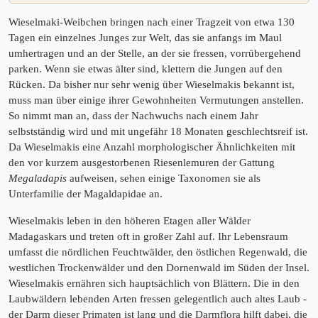
Wieselmaki-Weibchen bringen nach einer Tragzeit von etwa 130
Tagen ein einzelnes Junges zur Welt, das sie anfangs im Maul
umhertragen und an der Stelle, an der sie fressen, vorrübergehend
parken. Wenn sie etwas älter sind, klettern die Jungen auf den
Rücken. Da bisher nur sehr wenig über Wieselmakis bekannt ist,
muss man über einige ihrer Gewohnheiten Vermutungen anstellen.
So nimmt man an, dass der Nachwuchs nach einem Jahr
selbstständig wird und mit ungefähr 18 Monaten geschlechtsreif ist.
Da Wieselmakis eine Anzahl morphologischer Ähnlichkeiten mit
den vor kurzem ausgestorbenen Riesenlemuren der Gattung
Megaladapis
aufweisen, sehen einige Taxonomen sie als
Unterfamilie der Magaldapidae an.
Wieselmakis leben in den höheren Etagen aller Wälder
Madagaskars und treten oft in großer Zahl auf. Ihr Lebensraum
umfasst die nördlichen Feuchtwälder, den östlichen Regenwald, die
westlichen Trockenwälder und den Dornenwald im Süden der Insel.
Wieselmakis ernähren sich hauptsächlich von Blättern. Die in den
Laubwäldern lebenden Arten fressen gelegentlich auch altes Laub -
der Darm dieser Primaten ist lang und die Darmflora hilft dabei, die