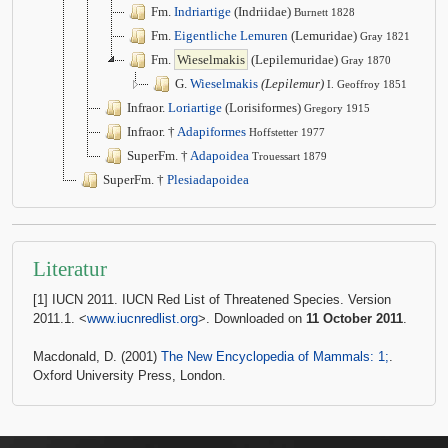
Fm.
Indriartige
(Indriidae)
Burnett 1828
Fm.
Eigentliche Lemuren
(Lemuridae)
Gray 1821
Fm.
Wieselmakis
(Lepilemuridae)
Gray 1870
G.
Wieselmakis
(Lepilemur)
I. Geoffroy 1851
Infraor.
Loriartige
(Lorisiformes)
Gregory 1915
Infraor. †
Adapiformes
Hoffstetter 1977
SuperFm. †
Adapoidea
Trouessart 1879
SuperFm. †
Plesiadapoidea
Literatur
[1] IUCN 2011. IUCN Red List of Threatened Species. Version
2011.1. <
www.iucnredlist.org
>. Downloaded on
11 October 2011
.
Macdonald, D. (2001)
The New Encyclopedia of Mammals: 1;
.
Oxford University Press, London.