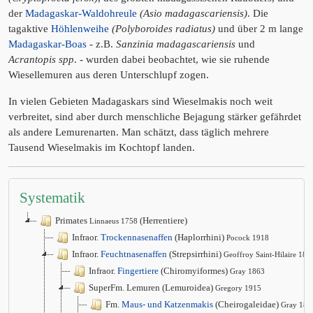
der
Madagaskar-Waldohreule
(Asio madagascariensis)
. Die
tagaktive
Höhlenweihe
(Polyboroides radiatus)
und über 2 m lange
Madagaskar-Boas
- z.B.
Sanzinia madagascariensis
und
Acrantopis spp
. - wurden dabei beobachtet, wie sie ruhende
Wiesellemuren aus deren Unterschlupf zogen.
In vielen Gebieten Madagaskars sind Wieselmakis noch weit
verbreitet, sind aber durch menschliche Bejagung stärker gefährdet
als andere Lemurenarten. Man schätzt, dass täglich mehrere
Tausend Wieselmakis im Kochtopf landen.
Systematik
Primates
(Herrentiere)
Linnaeus 1758
Infraor.
Trockennasenaffen
(Haplorrhini)
Pocock 1918
Infraor.
Feuchtnasenaffen
(Strepsirrhini)
Geoffroy Saint-Hilaire 181
Infraor.
Fingertiere
(Chiromyiformes)
Gray 1863
SuperFm. Lemuren (Lemuroidea)
Gregory 1915
Fm.
Maus- und Katzenmakis
(Cheirogaleidae)
Gray 187