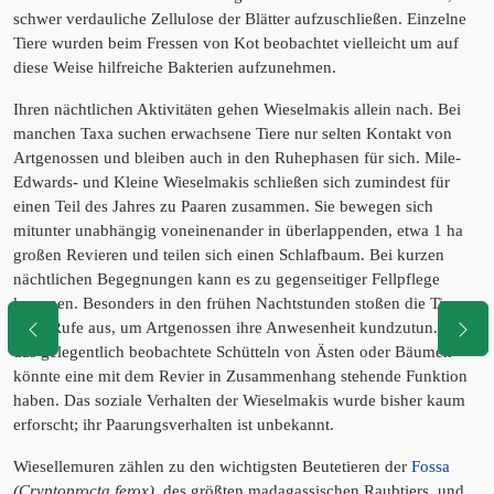
schwer verdauliche Zellulose der Blätter aufzuschließen. Einzelne
Tiere wurden beim Fressen von Kot beobachtet vielleicht um auf
diese Weise hilfreiche Bakterien aufzunehmen.
Ihren nächtlichen Aktivitäten gehen Wieselmakis allein nach. Bei
manchen Taxa suchen erwachsene Tiere nur selten Kontakt von
Artgenossen und bleiben auch in den Ruhephasen für sich. Mile-
Edwards- und Kleine Wieselmakis schließen sich zumindest für
einen Teil des Jahres zu Paaren zusammen. Sie bewegen sich
mitunter unabhängig voneinenander in überlappenden, etwa 1 ha
großen Revieren und teilen sich einen Schlafbaum. Bei kurzen
nächtlichen Begegnungen kann es zu gegenseitiger Fellpflege
kommen. Besonders in den frühen Nachtstunden stoßen die Tiere
laute Rufe aus, um Artgenossen ihre Anwesenheit kundzutun. Auch
das gelegentlich beobachtete Schütteln von Ästen oder Bäumen
könnte eine mit dem Revier in Zusammenhang stehende Funktion
haben. Das soziale Verhalten der Wieselmakis wurde bisher kaum
erforscht; ihr Paarungsverhalten ist unbekannt.
Wiesellemuren zählen zu den wichtigsten Beutetieren der
Fossa
(Cryptoprocta ferox)
, des größten madagassischen Raubtiers, und