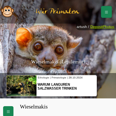
Wir Primaten
artush /
DepositPhotos
Wieselmakis (Lepilemur)
Ethologie | Primatologie |
28.10.2024
WARUM LANGUREN
SALZWASSER TRINKEN
Wieselmakis