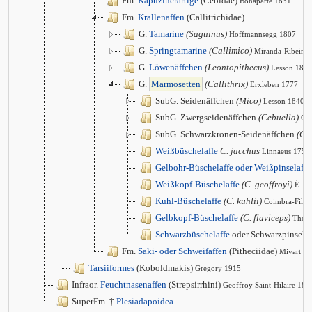
Fm.
Kapuzinerartige
(Cebidae)
Bonaparte 1831
Fm.
Krallenaffen
(Callitrichidae)
G.
Tamarine
(Saguinus)
Hoffmannsegg 1807
G.
Springtamarine
(Callimico)
Miranda-Ribeiro
G.
Löwenäffchen
(Leontopithecus)
Lesson 1840
G.
Marmosetten
(Callithrix)
Erxleben 1777
SubG. Seidenäffchen
(Mico)
Lesson 1840
SubG. Zwergseidenäffchen
(Cebuella)
Gr
SubG. Schwarzkronen-Seidenäffchen
(Cal
Weißbüschelaffe
C. jacchus
Linnaeus 1758
Gelbohr-Büschelaffe oder Weißpinselaffe
Weißkopf-Büschelaffe
(C. geoffroyi)
É. G
Kuhl-Büschelaffe
(C. kuhlii)
Coimbra-Filho
Gelbkopf-Büschelaffe
(C. flaviceps)
Thom
Schwarzbüschelaffe
oder Schwarzpinsela
Fm.
Saki- oder Schweifaffen
(Pitheciidae)
Mivart 1
Tarsiiformes
(Koboldmakis)
Gregory 1915
Infraor.
Feuchtnasenaffen
(Strepsirrhini)
Geoffroy Saint-Hilaire 181
SuperFm. †
Plesiadapoidea