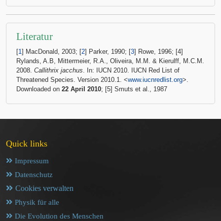
Literatur
[
1
] MacDonald, 2003; [
2
] Parker, 1990; [
3
] Rowe, 1996; [4]
Rylands, A.B, Mittermeier, R.A., Oliveira, M.M. & Kierulff, M.C.M.
2008.
Callithrix jacchus
. In: IUCN 2010. IUCN Red List of
Threatened Species. Version 2010.1. <
www.iucnredlist.org
>.
Downloaded on
22 April 2010
; [5] Smuts et al., 1987
Quick links
Impressum
Datenschutz
Cookies verwalten
Physik für alle
Die Evolution des Menschen