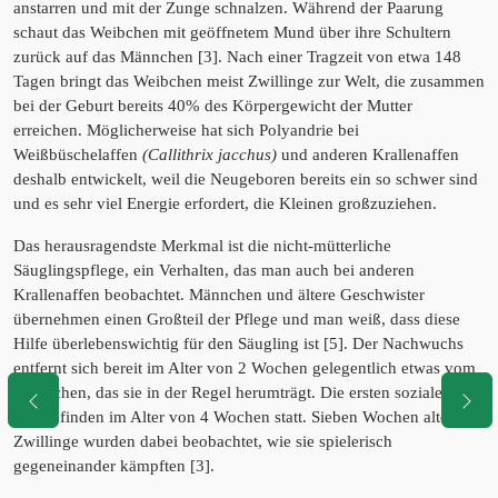
anstarren und mit der Zunge schnalzen. Während der Paarung
schaut das Weibchen mit geöffnetem Mund über ihre Schultern
zurück auf das Männchen [3]. Nach einer Tragzeit von etwa 148
Tagen bringt das Weibchen meist Zwillinge zur Welt, die zusammen
bei der Geburt bereits 40% des Körpergewicht der Mutter
erreichen. Möglicherweise hat sich Polyandrie bei
Weißbüschelaffen
(Callithrix jacchus)
und anderen Krallenaffen
deshalb entwickelt, weil die Neugeboren bereits ein so schwer sind
und es sehr viel Energie erfordert, die Kleinen großzuziehen.
Das herausragendste Merkmal ist die nicht-mütterliche
Säuglingspflege, ein Verhalten, das man auch bei anderen
Krallenaffen beobachtet. Männchen und ältere Geschwister
übernehmen einen Großteil der Pflege und man weiß, dass diese
Hilfe überlebenswichtig für den Säugling ist [5]. Der Nachwuchs
entfernt sich bereit im Alter von 2 Wochen gelegentlich etwas vom
Männchen, das sie in der Regel herumträgt. Die ersten sozialen
Spiele finden im Alter von 4 Wochen statt. Sieben Wochen alte
Zwillinge wurden dabei beobachtet, wie sie spielerisch
gegeneinander kämpften [3].