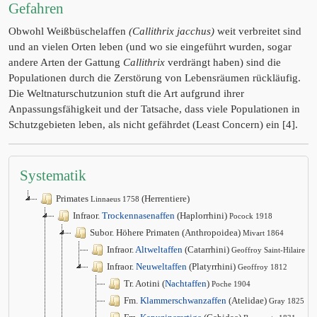
Gefahren
Obwohl Weißbüschelaffen
(Callithrix jacchus)
weit verbreitet sind
und an vielen Orten leben (und wo sie eingeführt wurden, sogar
andere Arten der Gattung
Callithrix
verdrängt haben) sind die
Populationen durch die Zerstörung von Lebensräumen rückläufig.
Die Weltnaturschutzunion stuft die Art aufgrund ihrer
Anpassungsfähigkeit und der Tatsache, dass viele Populationen in
Schutzgebieten leben, als nicht gefährdet (Least Concern) ein [4].
Systematik
Primates
(Herrentiere)
Linnaeus 1758
Infraor.
Trockennasenaffen
(Haplorrhini)
Pocock 1918
Subor. Höhere Primaten (Anthropoidea)
Mivart 1864
Infraor.
Altweltaffen
(Catarrhini)
Geoffroy Saint-Hilaire 1
Infraor.
Neuweltaffen
(Platyrrhini)
Geoffroy 1812
Tr. Aotini (
Nachtaffen
)
Poche 1904
Fm.
Klammerschwanzaffen
(Atelidae)
Gray 1825