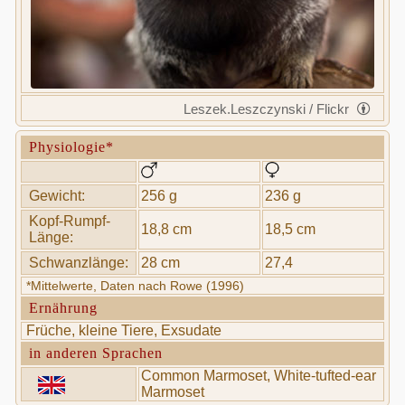
Leszek.Leszczynski / Flickr
Physiologie*
Gewicht:
256 g
236 g
Kopf-Rumpf-
18,8 cm
18,5 cm
Länge:
Schwanzlänge:
28 cm
27,4
*Mittelwerte, Daten nach Rowe (1996)
Ernährung
Früche, kleine Tiere, Exsudate
in anderen Sprachen
Common Marmoset, White-tufted-ear
Marmoset