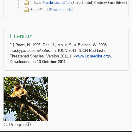
Infraor.
Feuchtnasenaffen
(Strepsirrhini)
Geoffroy Saint-Hilaire 181
SuperFm. †
Plesiadapoidea
Literatur
[
1
] Rowe, N. 1996; Das, J., Molur, S. & Bleisch, W. 2008.
Trachypithecus pileatus
. In: IUCN 2011. IUCN Red List of
Threatened Species. Version 2011.1. <
www.iucnredlist.org
>.
Downloaded on
13 October 2011
.
C. Peloquin