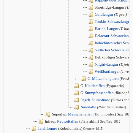
Kappen- oder Schopfla
Shortridge-Langur
(T. s
Goldlangur
(T. geei)
Tonkin-Schwarzlangur
Hatinh-Langur
(T. hati
Delacour-Schwarzlangu
Indochinesischer Schwa
Südlicher Schwarzlang
Hellköpfiger Schwarzl
Nilgiri-Langur
(T. johni
Weißbartlangur
(T. vetu
G.
Mützenlanguren
(Presbyt
G.
Kleideraffen
(Pygathrix)
G.
Stumpfnasenaffen
(Rhinopith
Pageh-Stumpfnase
(Simias conco
Nasenaffe
(Nasalis larvatus)
SuperFm.
Menschenaffen
(Hominoidea)
Gray 1825
Infraor.
Neuweltaffen
(Platyrrhini)
Geoffroy 1812
Tarsiiformes
(Koboldmakis)
Gregory 1915