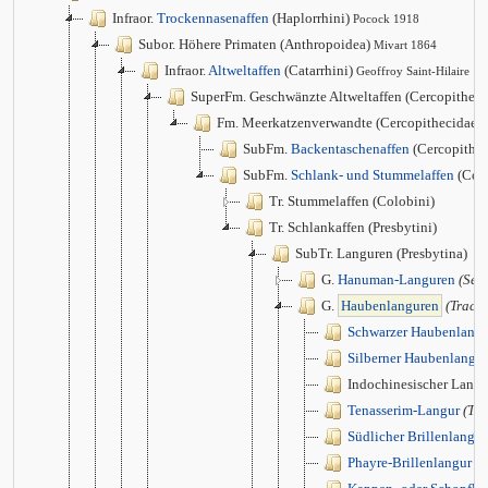
Infraor.
Trockennasenaffen
(Haplorrhini)
Pocock 1918
Subor. Höhere Primaten (Anthropoidea)
Mivart 1864
Infraor.
Altweltaffen
(Catarrhini)
Geoffroy Saint-Hilaire 1
SuperFm. Geschwänzte Altweltaffen (Cercopithec
Fm. Meerkatzenverwandte (Cercopithecidae)
SubFm.
Backentaschenaffen
(Cercopithec
SubFm.
Schlank- und Stummelaffen
(Col
Tr. Stummelaffen (Colobini)
Tr. Schlankaffen (Presbytini)
SubTr. Languren (Presbytina)
G.
Hanuman-Languren
(Sem
G.
Haubenlanguren
(Trach
Schwarzer Haubenlangu
Silberner Haubenlangur
Indochinesischer Lang
Tenasserim-Langur
(T. 
Südlicher Brillenlangur
Phayre-Brillenlangur
(T