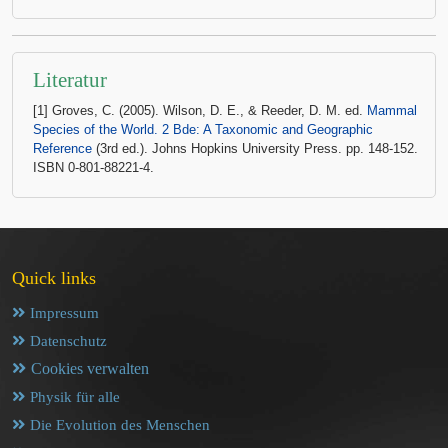
Literatur
[1] Groves, C. (2005). Wilson, D. E., & Reeder, D. M. ed.
Mammal
Species of the World. 2 Bde: A Taxonomic and Geographic
Reference
(3rd ed.). Johns Hopkins University Press. pp. 148-152.
ISBN 0-801-88221-4.
Quick links
Impressum
Datenschutz
Cookies verwalten
Physik für alle
Die Evolution des Menschen