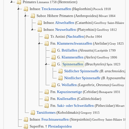
Primates
(Herrentiere)
Linnaeus 1758
Infraor.
Trockennasenaffen
(Haplorrhini)
Pocock 1918
Subor. Höhere Primaten (Anthropoidea)
Mivart 1864
Infraor.
Altweltaffen
(Catarrhini)
Geoffroy Saint-Hilaire 1
Infraor.
Neuweltaffen
(Platyrrhini)
Geoffroy 1812
Tr. Aotini (
Nachtaffen
)
Poche 1904
Fm.
Klammerschwanzaffen
(Atelidae)
Gray 1825
G.
Brüllaffen
(Alouatta)
Lacépède 1799
G.
Klammeraffen
(Ateles)
Geoffroy 1806
G.
Spinnenaffen
(Brachyteles)
Spix 1823
Südlicher Spinnenaffe
(B. arachnoides)
G
Nördlicher Spinnenaffe
(B. hypoxanthus)
G.
Wollaffen
(Lagothrix, Oreonax)
Geoffroy
Fm.
Kapuzinerartige
(Cebidae)
Bonaparte 1831
Fm.
Krallenaffen
(Callitrichidae)
Fm.
Saki- oder Schweifaffen
(Pitheciidae)
Mivart 1
Tarsiiformes
(Koboldmakis)
Gregory 1915
Infraor.
Feuchtnasenaffen
(Strepsirrhini)
Geoffroy Saint-Hilaire 181
SuperFm. †
Plesiadapoidea