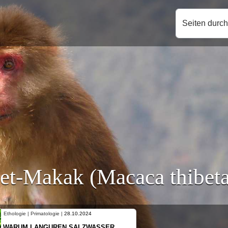
Seiten durc
et-Makak (Macaca thibet
Ethologie | Primatologie |
10.10.2024
NEUES VON WEIBLICHEN