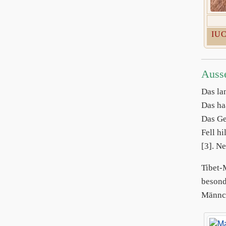
IUC
Auss
Das la
Das ha
Das Ge
Fell h
[3]. N
Tibet
besond
Männch