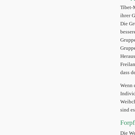
Tibet
ihrer 
Die Gr
besser
Gruppe
Gruppe
Heraus
Freila
dass d
Wenn d
Indivi
Weibch
sind e
Forp
Die We