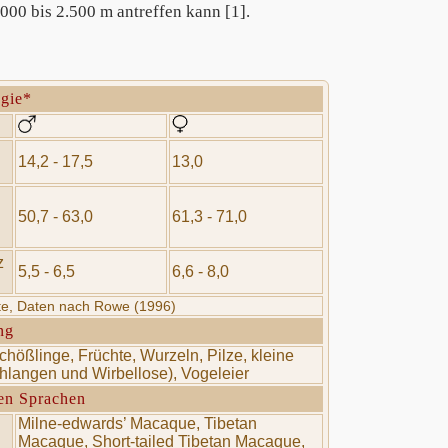
00 bis 2.500 m antreffen kann [1].
ogie*
14,2 - 17,5
13,0
50,7 - 63,0
61,3 - 71,0
z
5,5 - 6,5
6,6 - 8,0
rte, Daten nach Rowe (1996)
ng
Schößlinge, Früchte, Wurzeln, Pilze, kleine
chlangen und Wirbellose), Vogeleier
en Sprachen
Milne-edwards’ Macaque, Tibetan
Macaque, Short-tailed Tibetan Macaque,