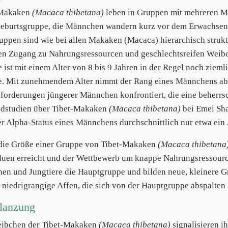
-Makaken
(Macaca thibetana)
leben in Gruppen mit mehreren M
Geburtsgruppe, die Männchen wandern kurz vor dem Erwachsenwe
uppen sind wie bei allen Makaken (Macaca) hierarchisch struk
en Zugang zu Nahrungsressourcen und geschlechtsreifen Weib
 ist mit einem Alter von 8 bis 9 Jahren in der Regel noch ziemli
. Mit zunehmendem Alter nimmt der Rang eines Männchens ab u
forderungen jüngerer Männchen konfrontiert, die eine beherrs
ndstudien über Tibet-Makaken
(Macaca thibetana)
bei Emei Sha
er Alpha-Status eines Männchens durchschnittlich nur etwa ein J
ie Größe einer Gruppe von Tibet-Makaken
(Macaca thibetana
duen erreicht und der Wettbewerb um knappe Nahrungsressourc
en und Jungtiere die Hauptgruppe und bilden neue, kleinere 
s niedrigrangige Affen, die sich von der Hauptgruppe abspalten 
flanzung
ibchen der Tibet-Makaken
(Macaca thibetana)
signalisieren ih