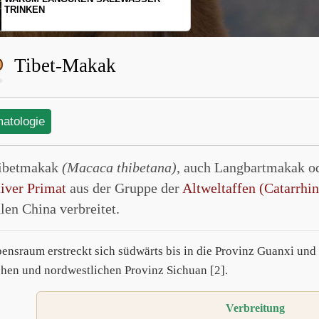
SCHOPFGIBBONS UND IHRER
BEWEGUNGSMUSTER
Tibet-Makak
matologie
ibetmakak
(Macaca thibetana)
, auch Langbartmakak od
tiver Primat
aus der Gruppe der
Altweltaffen (Catarrhin
len China verbreitet.
bensraum erstreckt sich südwärts bis in die Provinz Guanxi und 
chen und nordwestlichen Provinz Sichuan [2].
Verbreitung