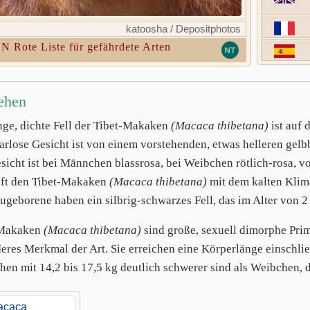
katoosha / Depositphotos
N Rote Liste für gefährdete Arten
ehen
nge, dichte Fell der Tibet-Makaken
(Macaca thibetana)
ist auf 
arlose Gesicht ist von einem vorstehenden, etwas helleren gelb
sicht ist bei Männchen blassrosa, bei Weibchen rötlich-rosa, v
ilft den Tibet-Makaken
(Macaca thibetana)
mit dem kalten Klim
eugeborene haben ein silbrig-schwarzes Fell, das im Alter von 2 
-Makaken
(Macaca thibetana)
sind große, sexuell dimorphe Pri
eres Merkmal der Art. Sie erreichen eine Körperlänge einschli
en mit 14,2 bis 17,5 kg deutlich schwerer sind als Weibchen, d