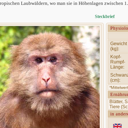
tropischen Laubwäldern, wo man sie in Höhenlagen zwischen 1.0
Steckbrief
Physiol
Gewicht
(kg):
Kopf-
Rumpf-
Länge:
Schwan
(cm):
*Mittelwe
Ernähru
Blätter, 
Tiere (S
in ander