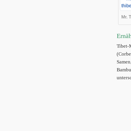
Mr. 
Ernä
Tibet
(Corbe
Samen,
Bambus
unters