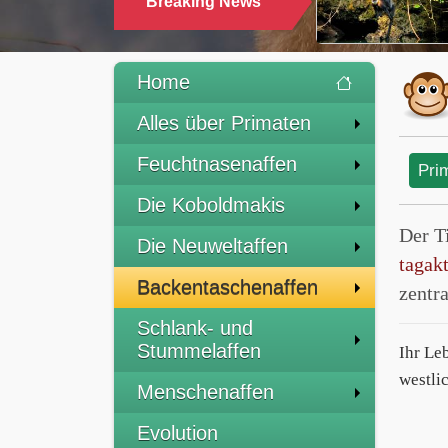
Breaking News
Home
Alles über Primaten
Feuchtnasenaffen
Pri
Die Koboldmakis
Der T
Die Neuweltaffen
tagak
Backentaschenaffen
zentra
Schlank- und
Stummelaffen
Ihr Le
westli
Menschenaffen
Evolution