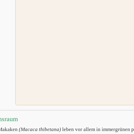
nsraum
-Makaken
(Macaca thibetana)
leben vor allem in immergrünen 