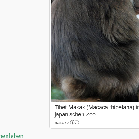
Tibet-Makak (Macaca thibetana) i
japanischen Zoo
naitokz
penleben