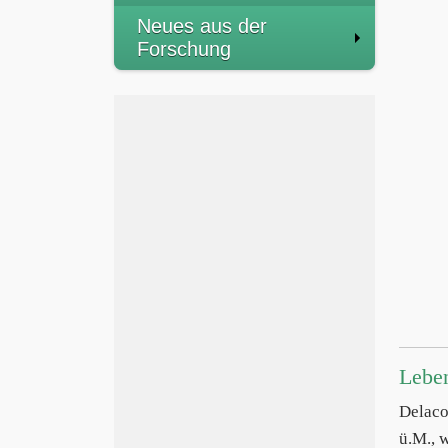
Neues aus der
Forschung
Lebe
Delac
ü.M., 