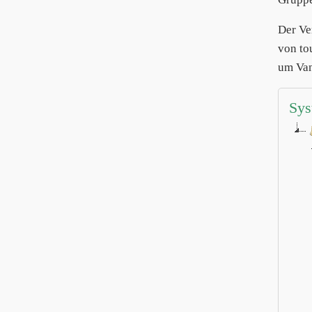
Der Ve
von to
um Van
Sys