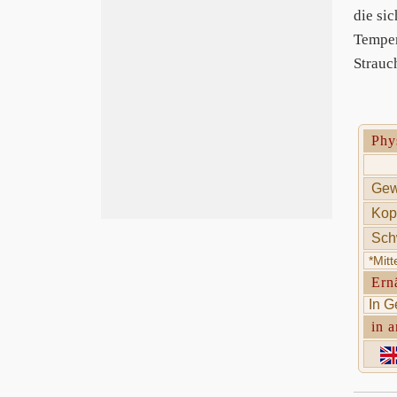
die si
Temper
Strauc
Phy
Gewi
Kop
Sch
*Mit
Ern
In G
in 