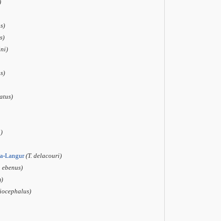
)
s)
s)
ini)
s)
eatus)
i)
da-Langur
(T. delacouri)
. ebenus)
m)
liocephalus)