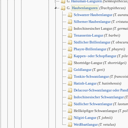
G.
Hanuman-Languren
(Semnopithecus
G.
Haubenlanguren
(Trachypithecus)
Schwarzer Haubenlangur
(T. auratu
Silberner Haubenlangur
(T. cristatu
Indochinesischer Langur
(T. germa
Tenasserim-Langur
(T. barbei)
Südlicher Brillenlangur
(T. obscuru
Phayre-Brillenlangur
(T. phayrei)
Kappen- oder Schopflangur
(T. pil
Shortridge-Langur
(T. shortridgei)
Goldlangur
(T. geei)
Tonkin-Schwarzlangur
(T. francois
Hatinh-Langur
(T. hatinhensis)
Delacour-Schwarzlangur oder Pan
Indochinesischer Schwarzlangur
(T
Südlicher Schwarzlangur
(T. laotu
Hellköpfiger Schwarzlangur
(T. po
Nilgiri-Langur
(T. johnii)
Weißbartlangur
(T. vetulus)