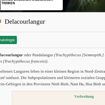
SCHOPFGIBBONS UND IHRER
BEWEGUNGSMUSTER
Delacourlangur
matologie
lacourlangur
oder Pandalangur
(Trachypithecus [Semnopith.] 
rs
(Trachypithecus francoisi)
.
seltenen Languren leben in einer kleinen Region in Nord-Zentra
km² umfasst. Die Subpopulationen und kleineren sozialen Grupp
ein-Gebirgen in den Provinzen Ninh Binh, Nam Ha, Hoa Binh u
Verbreitung