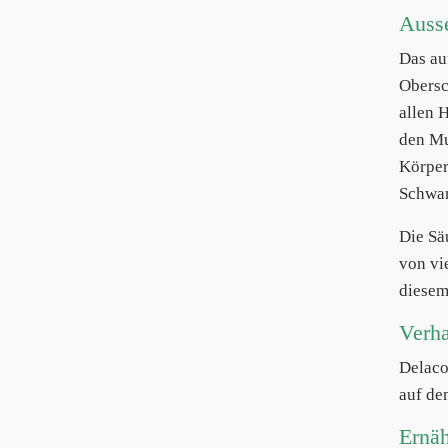
Auss
Das au
Obersc
allen 
den Mu
Körper
Schwan
Die Sä
von vi
diesem 
Verha
Delac
auf de
Ernä