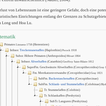
rlust von Lebensraum ist eine geringere Gefahr, doch eine pote
uristischen Einrichtungen entlang der Grenzen zu Schutzgebiet
 Long und Hoa Lu.
tematik
Primates
(Herrentiere)
Linnaeus 1758
Infraor.
Trockennasenaffen
(Haplorrhini)
Pocock 1918
Subor. Höhere Primaten (Anthropoidea)
Mivart 1864
Infraor.
Altweltaffen
(Catarrhini)
Geoffroy Saint-Hilaire 1812
SuperFm. Geschwänzte Altweltaffen (Cercopithecoidea)
Gray 
Fm. Meerkatzenverwandte (Cercopithecidae)
Gray 1821
SubFm.
Backentaschenaffen
(Cercopithecinae)
SubFm.
Schlank- und Stummelaffen
(Colobinae)
Blyt
Tr. Stummelaffen (Colobini)
Tr. Schlankaffen (Presbytini)
SubTr. Languren (Presbytina)