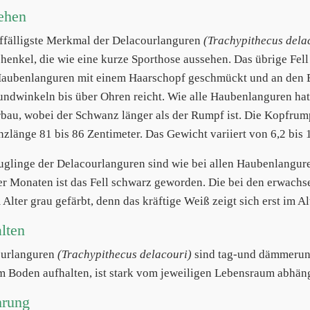
ehen
ffälligste Merkmal der Delacourlanguren
(Trachypithecus dela
henkel, die wie eine kurze Sporthose aussehen. Das übrige Fell 
Haubenlanguren mit einem Haarschopf geschmückt und an den Ba
ndwinkeln bis über Ohren reicht. Wie alle Haubenlanguren hat
bau, wobei der Schwanz länger als der Rumpf ist. Die Kopfrumpf
zlänge 81 bis 86 Zentimeter. Das Gewicht variiert von 6,2 bis
uglinge der Delacourlanguren sind wie bei allen Haubenlangure
er Monaten ist das Fell schwarz geworden. Die bei den erwach
Alter grau gefärbt, denn das kräftige Weiß zeigt sich erst im Al
lten
ourlanguren
(Trachypithecus delacouri)
sind tag-und dämmerung
m Boden aufhalten, ist stark vom jeweiligen Lebensraum abhän
hrung