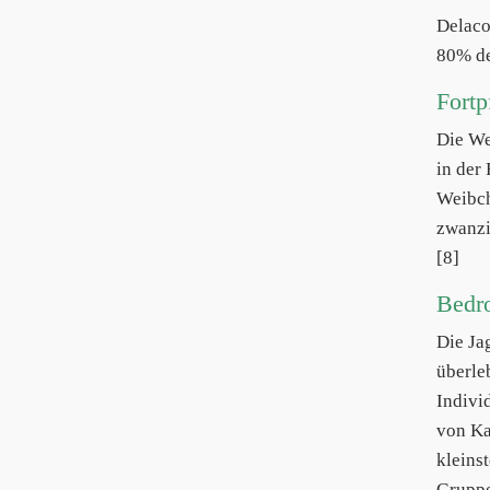
Delac
80% de
Fortp
Die We
in der
Weibch
zwanzi
[8]
Bedr
Die Ja
überle
Indivi
von Ka
kleins
Gruppe