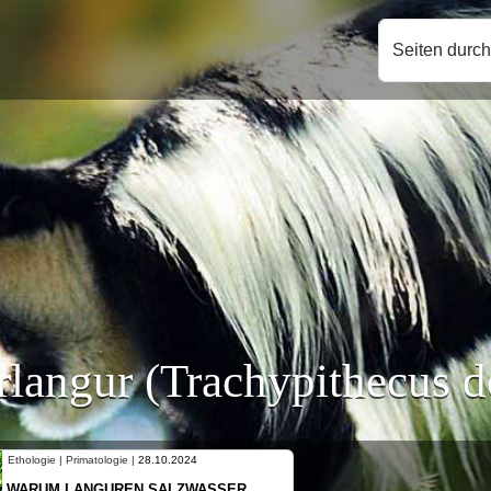
Seiten durc
langur (Trachypithecus d
Ethologie | Primatologie |
10.10.2024
NEUES VON WEIBLICHEN