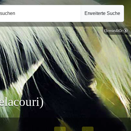
hsuchen
Erweiterte Suche
t3rmin4t0r
elacouri)