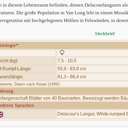
ch in diesem Lebensraum befinden, dienen Delacourlanguren al
aturen. Die große Population in Van Long lebt in einem Mosa
hvegetation mit hochgelegenen Höhlen in Felswänden, in denen 
Steckbrief
siologie*
cht (kg):
7,5 - 10,5
f-Rumpf-Länge:
55,9 - 83,8 cm
wanzlänge:
81,3 - 86,4 cm
telwerte, Daten nach Rowe (1996)
ährung
efangenschaft Blätter von 40 Baumarten. Bevorzugt werden Bä
anderen Sprachen
Delacour's Langur, White-rumped 