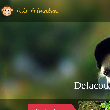
Wir Primaten
Delacour
Ethologie | Primatologie |
28.10.2024
WARUM LANGUREN SALZWASSER