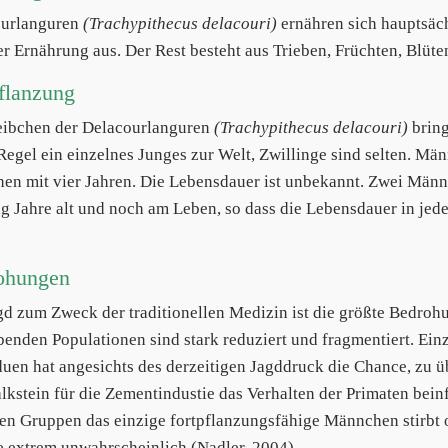
ourlanguren
(Trachypithecus delacouri)
ernähren sich hauptsäch
r Ernährung aus. Der Rest besteht aus Trieben, Früchten, Blüte
flanzung
ibchen der Delacourlanguren
(Trachypithecus delacouri)
bring
 Regel ein einzelnes Junges zur Welt, Zwillinge sind selten. Mä
en mit vier Jahren. Die Lebensdauer ist unbekannt. Zwei Männ
g Jahre alt und noch am Leben, so dass die Lebensdauer in jed
ohungen
gd zum Zweck der traditionellen Medizin ist die größte Bedroh
benden Populationen sind stark reduziert und fragmentiert. Ein
duen hat angesichts des derzeitigen Jagddruck die Chance, zu üb
lkstein für die Zementindustie das Verhalten der Primaten beinf
ten Gruppen das einzige fortpflanzungsfähige Männchen stirbt o
 extrem unwahrscheinlich (Nadler, 2004).