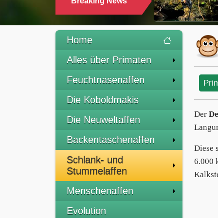
Breaking News
TRINKEN
Home
Alles über Primaten
Feuchtnasenaffen
Pri
Die Koboldmakis
Der
De
Die Neuweltaffen
Langu
Backentaschenaffen
Diese 
Schlank- und
6.000 
Stummelaffen
Kalkst
Menschenaffen
Evolution