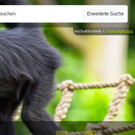
hsuchen
Erweiterte Suche
michaklootwijk /
Depositphotos