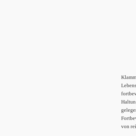
Klamme
Lebens
fortbe
Haltun
gelege
Fortbe
von re