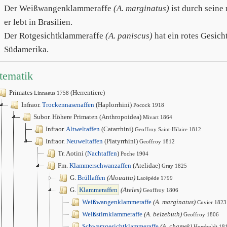
Der Weißwangenklammeraffe
(A. marginatus)
ist durch seine
er lebt in Brasilien.
Der Rotgesichtklammeraffe
(A. paniscus)
hat ein rotes Gesich
Südamerika.
tematik
Primates
(Herrentiere)
Linnaeus 1758
Infraor.
Trockennasenaffen
(Haplorrhini)
Pocock 1918
Subor. Höhere Primaten (Anthropoidea)
Mivart 1864
Infraor.
Altweltaffen
(Catarrhini)
Geoffroy Saint-Hilaire 1812
Infraor.
Neuweltaffen
(Platyrrhini)
Geoffroy 1812
Tr. Aotini (
Nachtaffen
)
Poche 1904
Fm.
Klammerschwanzaffen
(Atelidae)
Gray 1825
G.
Brüllaffen
(Alouatta)
Lacépède 1799
G.
Klammeraffen
(Ateles)
Geoffroy 1806
Weißwangenklammeraffe
(A. marginatus)
Cuvier 1823
Weißstirnklammeraffe
(A. belzebuth)
Geoffroy 1806
Schwarzgesichtklammeraffe
(A. chamek)
Humboldt 18