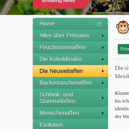
Breaking News
Home
Alles über Primaten
Feuchtnasenaffen
Pri
Die Koboldmakis
Die s
Die Neuweltaffen
Mexik
Backentaschenaffen
Klamme
Schlank- und
Stummelaffen
bis sc
identi
Menschenaffen
der We
Evolution