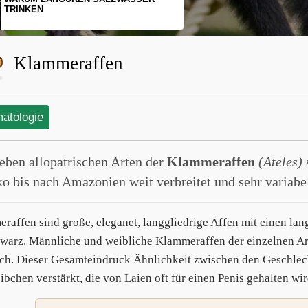
SCHOPFGIBBONS UND IHRER
BEWEGUNGSMUSTER
Klammeraffen
matologie
ieben allopatrischen Arten der
Klammeraffen
(Ateles)
o bis nach Amazonien weit verbreitet und sehr variabel
raffen sind große, eleganet, langgliedrige Affen mit einen lan
hwarz. Männliche und weibliche Klammeraffen der einzelnen Ar
sch. Dieser Gesamteindruck Ähnlichkeit zwischen den Geschlech
ibchen verstärkt, die von Laien oft für einen Penis gehalten wir