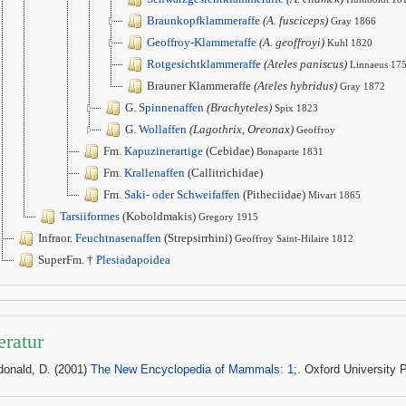
Braunkopfklammeraffe
(A. fusciceps)
Gray 1866
Geoffroy-Klammeraffe
(A. geoffroyi)
Kuhl 1820
Rotgesichtklammeraffe
(Ateles paniscus)
Linnaeus 17
Brauner Klammeraffe
(Ateles hybridus)
Gray 1872
G.
Spinnenaffen
(Brachyteles)
Spix 1823
G.
Wollaffen
(Lagothrix, Oreonax)
Geoffroy
Fm.
Kapuzinerartige
(Cebidae)
Bonaparte 1831
Fm.
Krallenaffen
(Callitrichidae)
Fm.
Saki- oder Schweifaffen
(Pitheciidae)
Mivart 1865
Tarsiiformes
(Koboldmakis)
Gregory 1915
Infraor.
Feuchtnasenaffen
(Strepsirrhini)
Geoffroy Saint-Hilaire 1812
SuperFm. †
Plesiadapoidea
eratur
onald, D. (2001)
The New Encyclopedia of Mammals: 1;
. Oxford University 