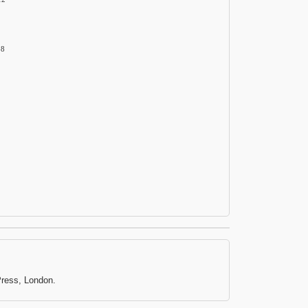
58
Press, London.