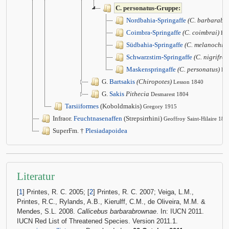
C. personatus-Gruppe:
Nordbahia-Springaffe
(C. barbarabr
Coimbra-Springaffe
(C. coimbrai)
Ko
Südbahia-Springaffe
(C. melanochir)
Schwarzstirn-Springaffe
(C. nigrifron
Maskenspringaffe
(C. personatus)
É.
G.
Bartsakis
(Chiropotes)
Lesson 1840
G.
Sakis
Pithecia
Desmarest 1804
Tarsiiformes
(Koboldmakis)
Gregory 1915
Infraor.
Feuchtnasenaffen
(Strepsirrhini)
Geoffroy Saint-Hilaire 181
SuperFm. †
Plesiadapoidea
Literatur
[
1
] Printes, R. C. 2005; [
2
] Printes, R. C. 2007; Veiga, L.M.,
Printes, R.C., Rylands, A.B., Kierulff, C.M., de Oliveira, M.M. &
Mendes, S.L. 2008.
Callicebus barbarabrownae
. In: IUCN 2011.
IUCN Red List of Threatened Species. Version 2011.1.