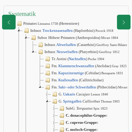
Systematik
Primates
(Herrentiere)
Linnaeus 1758
Infraor.
Trockennasenaffen
(Haplorrhini)
Pocock 1918
Subor. Höhere Primaten (Anthropoidea)
Mivart 1864
Infraor.
Altweltaffen
(Catarrhini)
Geoffroy Saint-Hilaire 1
Infraor.
Neuweltaffen
(Platyrrhini)
Geoffroy 1812
Tr. Aotini (
Nachtaffen
)
Poche 1904
Fm.
Klammerschwanzaffen
(Atelidae)
Gray 1825
Fm.
Kapuzinerartige
(Cebidae)
Bonaparte 1831
Fm.
Krallenaffen
(Callitrichidae)
Fm.
Saki- oder Schweifaffen
(Pitheciidae)
Mivart 1
G.
Uakaris
Cacajao
Lesson 1840
G.
Springaffen
Callicebus
Thomas 1903
SubG.
Torquatus
Spix 1823
C. donacophilus-Gruppe:
C. cupreus-Gruppe:
C. moloch-Gruppe: