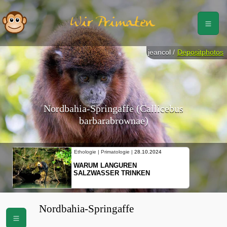
Wir Primaten
jeancol /
Depositphotos
Nordbahia-Springaffe (Callicebus
barbarabrownae)
Ethologie | Primatologie |
28.10.2024
WARUM LANGUREN
SALZWASSER TRINKEN
Nordbahia-Springaffe