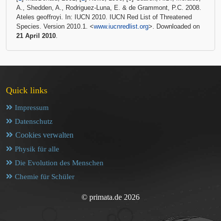
A., Shedden, A., Rodriguez-Luna, E. & de Grammont, P.C. 2008.
Ateles geoffroyi. In: IUCN 2010. IUCN Red List of Threatened
Species. Version 2010.1. <
www.iucnredlist.org
>. Downloaded on
21 April 2010
.
Quick links
Impressum
Datenschutz
Cookies verwalten
Physik für alle
Die Evolution des Menschen
Chemie für Schüler
© primata.de 2026