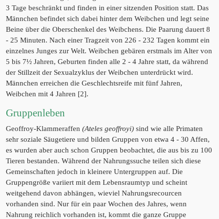
3 Tage beschränkt und finden in einer sitzenden Position statt. Das
Männchen befindet sich dabei hinter dem Weibchen und legt seine
Beine über die Oberschenkel des Weibchens. Die Paarung dauert 8
- 25 Minuten. Nach einer Tragzeit von 226 - 232 Tagen kommt ein
einzelnes Junges zur Welt. Weibchen gebären erstmals im Alter von
5 bis 7½ Jahren, Geburten finden alle 2 - 4 Jahre statt, da während
der Stillzeit der Sexualzyklus der Weibchen unterdrückt wird.
Männchen erreichen die Geschlechtsreife mit fünf Jahren,
Weibchen mit 4 Jahren [2].
Gruppenleben
Geoffroy-Klammeraffen
(Ateles geoffroyi)
sind wie alle Primaten
sehr soziale Säugetiere und bilden Gruppen von etwa 4 - 30 Affen,
es wurden aber auch schon Gruppen beobachtet, die aus bis zu 100
Tieren bestanden. Während der Nahrungssuche teilen sich diese
Gemeinschaften jedoch in kleinere Untergruppen auf. Die
Gruppengröße variiert mit dem Lebensraumtyp und scheint
weitgehend davon abhängen, wieviel Nahrungsrecourcen
vorhanden sind. Nur für ein paar Wochen des Jahres, wenn
Nahrung reichlich vorhanden ist, kommt die ganze Gruppe