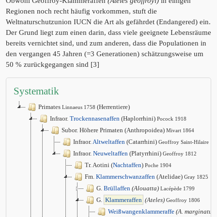
Obwohl Geoffroy-Klammeraffen
(Ateles geoffroyi)
in einigen
Regionen noch recht häufig vorkommen, stuft die
Weltnaturschutzunion IUCN die Art als gefährdet (Endangered) ein.
Der Grund liegt zum einen darin, dass viele geeignete Lebensräume
bereits vernichtet sind, und zum anderen, dass die Populationen in
den vergangen 45 Jahren (=3 Generationen) schätzungsweise um
50 % zurückgegangen sind [3]
Systematik
Primates
(Herrentiere)
Linnaeus 1758
Infraor.
Trockennasenaffen
(Haplorrhini)
Pocock 1918
Subor. Höhere Primaten (Anthropoidea)
Mivart 1864
Infraor.
Altweltaffen
(Catarrhini)
Geoffroy Saint-Hilaire 1
Infraor.
Neuweltaffen
(Platyrrhini)
Geoffroy 1812
Tr. Aotini (
Nachtaffen
)
Poche 1904
Fm.
Klammerschwanzaffen
(Atelidae)
Gray 1825
G.
Brüllaffen
(Alouatta)
Lacépède 1799
G.
Klammeraffen
(Ateles)
Geoffroy 1806
Weißwangenklammeraffe
(A. marginatus)