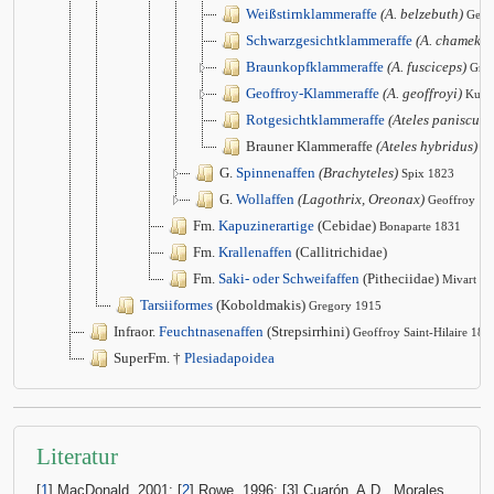
Weißstirnklammeraffe
(A. belzebuth)
Geof
Schwarzgesichtklammeraffe
(A. chamek)
Braunkopfklammeraffe
(A. fusciceps)
Gra
Geoffroy-Klammeraffe
(A. geoffroyi)
Kuhl
Rotgesichtklammeraffe
(Ateles paniscus)
Brauner Klammeraffe
(Ateles hybridus)
Gr
G.
Spinnenaffen
(Brachyteles)
Spix 1823
G.
Wollaffen
(Lagothrix, Oreonax)
Geoffroy
Fm.
Kapuzinerartige
(Cebidae)
Bonaparte 1831
Fm.
Krallenaffen
(Callitrichidae)
Fm.
Saki- oder Schweifaffen
(Pitheciidae)
Mivart 1
Tarsiiformes
(Koboldmakis)
Gregory 1915
Infraor.
Feuchtnasenaffen
(Strepsirrhini)
Geoffroy Saint-Hilaire 181
SuperFm. †
Plesiadapoidea
Literatur
[
1
] MacDonald, 2001; [
2
] Rowe, 1996; [3] Cuarón, A.D., Morales,