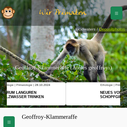
Wir Primaten
lucidwaters /
Depositphotos
Geoffroy-Klammeraffe (Ateles geoffroyi)
Ethologie | Primatologie |
10.10.2024
NEUES VON WEIBLICHEN
SCHOPFGIBBONS UND IHRER
BEWEGUNGSMUSTER
Geoffroy-Klammeraffe