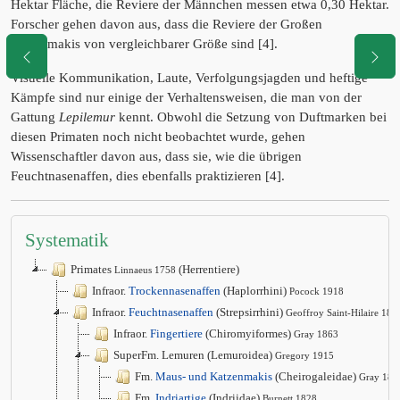
Hektar Fläche, die Reviere der Männchen messen etwa 0,30 Hektar.
Forscher gehen davon aus, dass die Reviere der Großen
Wieselmakis von vergleichbarer Größe sind [4].
Visuelle Kommunikation, Laute, Verfolgungsjagden und heftige
Kämpfe sind nur einige der Verhaltensweisen, die man von der
Gattung
Lepilemur
kennt. Obwohl die Setzung von Duftmarken bei
diesen Primaten noch nicht beobachtet wurde, gehen
Wissenschaftler davon aus, dass sie, wie die übrigen
Feuchtnasenaffen, dies ebenfalls praktizieren [4].
Systematik
Primates
(Herrentiere)
Linnaeus 1758
Infraor.
Trockennasenaffen
(Haplorrhini)
Pocock 1918
Infraor.
Feuchtnasenaffen
(Strepsirrhini)
Geoffroy Saint-Hilaire 181
Infraor.
Fingertiere
(Chiromyiformes)
Gray 1863
SuperFm. Lemuren (Lemuroidea)
Gregory 1915
Fm.
Maus- und Katzenmakis
(Cheirogaleidae)
Gray 187
Fm.
Indriartige
(Indriidae)
Burnett 1828