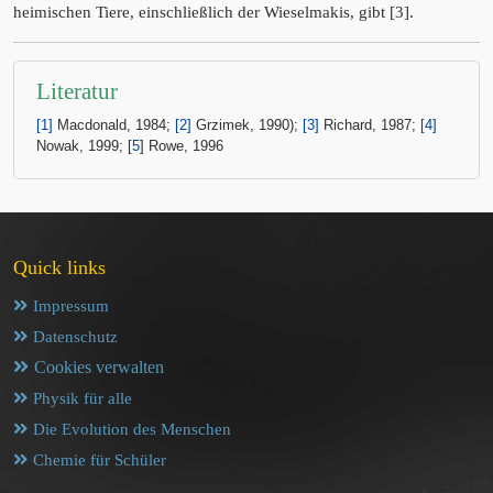
heimischen Tiere, einschließlich der Wieselmakis, gibt [3].
Literatur
[1]
Macdonald, 1984;
[2]
Grzimek, 1990);
[3]
Richard, 1987;
[4]
Nowak, 1999; [
5
] Rowe, 1996
Quick links
Impressum
Datenschutz
Cookies verwalten
Physik für alle
Die Evolution des Menschen
Chemie für Schüler