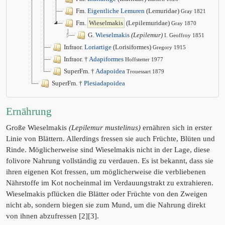
Fm.
Eigentliche Lemuren
(Lemuridae)
Gray 1821
Fm.
Wieselmakis
(Lepilemuridae)
Gray 1870
G.
Wieselmakis
(Lepilemur)
I. Geoffroy 1851
Infraor.
Loriartige
(Lorisiformes)
Gregory 1915
Infraor. †
Adapiformes
Hoffstetter 1977
SuperFm. †
Adapoidea
Trouessart 1879
SuperFm. †
Plesiadapoidea
Ernährung
Große Wieselmakis
(Lepilemur mustelinus)
ernähren sich in erster
Linie von Blättern. Allerdings fressen sie auch Früchte, Blüten und
Rinde. Möglicherweise sind Wieselmakis nicht in der Lage, diese
folivore Nahrung vollständig zu verdauen. Es ist bekannt, dass sie
ihren eigenen Kot fressen, um möglicherweise die verbliebenen
Nährstoffe im Kot nocheinmal im Verdauungstrakt zu extrahieren.
Wieselmakis pflücken die Blätter oder Früchte von den Zweigen
nicht ab, sondern biegen sie zum Mund, um die Nahrung direkt
von ihnen abzufressen [2][3].