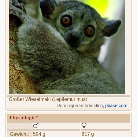
Großer Wieselmaki (Lepilemur must
Dominique Schreckling,
pbase.com
Physiologie*
Gewicht:
594 g
617 g