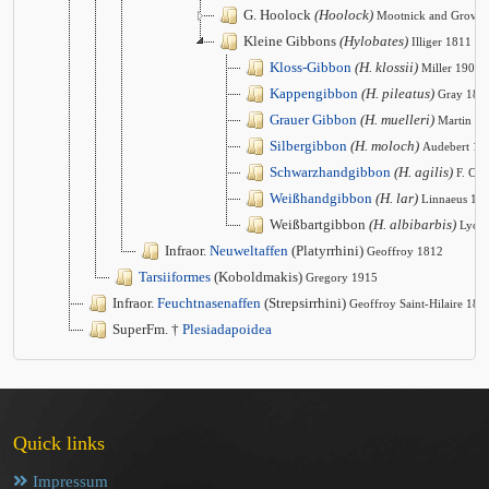
G. Hoolock
(Hoolock)
Mootnick and Groves
Kleine Gibbons
(Hylobates)
Illiger 1811
Kloss-Gibbon
(H. klossii)
Miller 1903
Kappengibbon
(H. pileatus)
Gray 186
Grauer Gibbon
(H. muelleri)
Martin 1
Silbergibbon
(H. moloch)
Audebert 17
Schwarzhandgibbon
(H. agilis)
F. Cuv
Weißhandgibbon
(H. lar)
Linnaeus 17
Weißbartgibbon
(H. albibarbis)
Lyon
Infraor.
Neuweltaffen
(Platyrrhini)
Geoffroy 1812
Tarsiiformes
(Koboldmakis)
Gregory 1915
Infraor.
Feuchtnasenaffen
(Strepsirrhini)
Geoffroy Saint-Hilaire 181
SuperFm. †
Plesiadapoidea
Quick links
Impressum