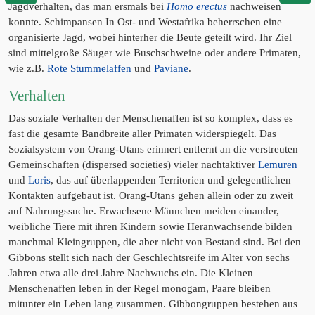
Jagdverhalten, das man ersmals bei
Homo erectus
nachweisen
konnte. Schimpansen In Ost- und Westafrika beherrschen eine
organisierte Jagd, wobei hinterher die Beute geteilt wird. Ihr Ziel
sind mittelgroße Säuger wie Buschschweine oder andere Primaten,
wie z.B.
Rote Stummelaffen
und
Paviane
.
Verhalten
Das soziale Verhalten der Menschenaffen ist so komplex, dass es
fast die gesamte Bandbreite aller Primaten widerspiegelt. Das
Sozialsystem von Orang-Utans erinnert entfernt an die verstreuten
Gemeinschaften (dispersed societies) vieler nachtaktiver
Lemuren
und
Loris
, das auf überlappenden Territorien und gelegentlichen
Kontakten aufgebaut ist. Orang-Utans gehen allein oder zu zweit
auf Nahrungssuche. Erwachsene Männchen meiden einander,
weibliche Tiere mit ihren Kindern sowie Heranwachsende bilden
manchmal Kleingruppen, die aber nicht von Bestand sind. Bei den
Gibbons stellt sich nach der Geschlechtsreife im Alter von sechs
Jahren etwa alle drei Jahre Nachwuchs ein. Die Kleinen
Menschenaffen leben in der Regel monogam, Paare bleiben
mitunter ein Leben lang zusammen. Gibbongruppen bestehen aus