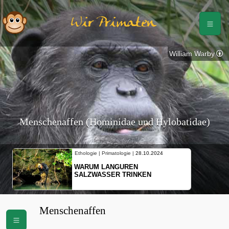
Wir Primaten
William Warby
Menschenaffen (Hominidae und Hylobatidae)
Ethologie | Primatologie |
10.10.2024
NEUES VON WEIBLICHEN
SCHOPFGIBBONS UND IHRER
BEWEGUNGSMUSTER
Menschenaffen