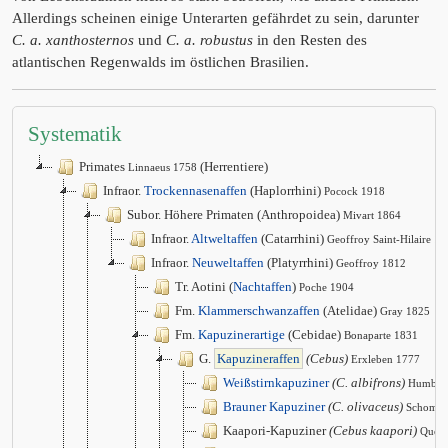
Allerdings scheinen einige Unterarten gefährdet zu sein, darunter
C. a. xanthosternos
und
C. a. robustus
in den Resten des
atlantischen Regenwalds im östlichen Brasilien.
Systematik
Primates
(Herrentiere)
Linnaeus 1758
Infraor.
Trockennasenaffen
(Haplorrhini)
Pocock 1918
Subor. Höhere Primaten (Anthropoidea)
Mivart 1864
Infraor.
Altweltaffen
(Catarrhini)
Geoffroy Saint-Hilaire 1
Infraor.
Neuweltaffen
(Platyrrhini)
Geoffroy 1812
Tr. Aotini (
Nachtaffen
)
Poche 1904
Fm.
Klammerschwanzaffen
(Atelidae)
Gray 1825
Fm.
Kapuzinerartige
(Cebidae)
Bonaparte 1831
G.
Kapuzineraffen
(Cebus)
Erxleben 1777
Weißstirnkapuziner
(C. albifrons)
Humbold
Brauner Kapuziner
(C. olivaceus)
Schombu
Kaapori-Kapuziner
(Cebus kaapori)
Queir