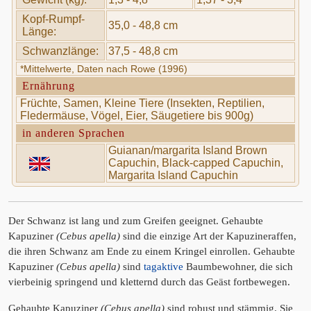
Kopf-Rumpf-
35,0 - 48,8 cm
Länge:
Schwanzlänge:
37,5 - 48,8 cm
*Mittelwerte, Daten nach Rowe (1996)
Ernährung
Früchte, Samen, Kleine Tiere (Insekten, Reptilien,
Fledermäuse, Vögel, Eier, Säugetiere bis 900g)
in anderen Sprachen
Guianan/margarita Island Brown
Capuchin, Black-capped Capuchin,
Margarita Island Capuchin
Der Schwanz ist lang und zum Greifen geeignet. Gehaubte
Kapuziner
(Cebus apella)
sind die einzige Art der Kapuzineraffen,
die ihren Schwanz am Ende zu einem Kringel einrollen. Gehaubte
Kapuziner
(Cebus apella)
sind
tagaktive
Baumbewohner, die sich
vierbeinig springend und kletternd durch das Geäst fortbewegen.
Gehaubte Kapuziner
(Cebus apella)
sind robust und stämmig. Sie