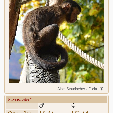
Alois Staudacher / Flickr
Physiologie*
Gewicht (kg):
1,3 - 4,8
1,37 - 3,4