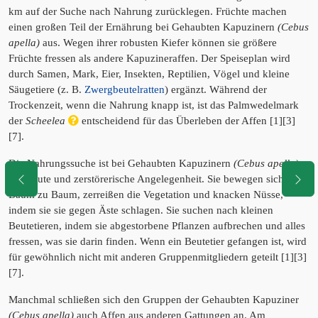
km auf der Suche nach Nahrung zurücklegen. Früchte machen
einen großen Teil der Ernährung bei Gehaubten Kapuzinern
(Cebus
apella)
aus. Wegen ihrer robusten Kiefer können sie größere
Früchte fressen als andere Kapuzineraffen. Der Speiseplan wird
durch Samen, Mark, Eier, Insekten, Reptilien, Vögel und kleine
Säugetiere (z. B.
Zwergbeutelratten
) ergänzt. Während der
Trockenzeit, wenn die Nahrung knapp ist, ist das Palmwedelmark
der
Scheelea
entscheidend für das Überleben der Affen [1][3]
[7].
Die Nahrungssuche ist bei Gehaubten Kapuzinern
(Cebus apella)
eine laute und zerstörerische Angelegenheit. Sie bewegen sich von
Baum zu Baum, zerreißen die Vegetation und knacken Nüsse,
indem sie sie gegen Äste schlagen. Sie suchen nach kleinen
Beutetieren, indem sie abgestorbene Pflanzen aufbrechen und alles
fressen, was sie darin finden. Wenn ein Beutetier gefangen ist, wird
für gewöhnlich nicht mit anderen Gruppenmitgliedern geteilt [1][3]
[7].
Manchmal schließen sich den Gruppen der Gehaubten Kapuziner
(Cebus apella)
auch Affen aus anderen Gattungen an. Am