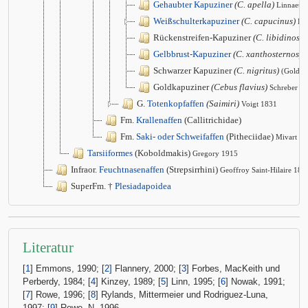
Gehaubter Kapuziner
(C. apella)
Linnaeus
Weißschulterkapuziner
(C. capucinus)
Li
Rückenstreifen-Kapuziner
(C. libidinosus
Gelbbrust-Kapuziner
(C. xanthosternos)
W
Schwarzer Kapuziner
(C. nigritus)
(Goldfu
Goldkapuziner
(Cebus flavius)
Schreber 1
G.
Totenkopfaffen
(Saimiri)
Voigt 1831
Fm.
Krallenaffen
(Callitrichidae)
Fm.
Saki- oder Schweifaffen
(Pitheciidae)
Mivart 1
Tarsiiformes
(Koboldmakis)
Gregory 1915
Infraor.
Feuchtnasenaffen
(Strepsirrhini)
Geoffroy Saint-Hilaire 181
SuperFm. †
Plesiadapoidea
Literatur
[
1
] Emmons, 1990; [
2]
Flannery, 2000; [
3
] Forbes, MacKeith und
Perberdy, 1984; [
4
] Kinzey, 1989; [
5
] Linn, 1995; [
6
] Nowak, 1991;
[
7
] Rowe, 1996; [
8
] Rylands, Mittermeier und Rodriguez-Luna,
1997; [
9
] Rowe, N. 1996