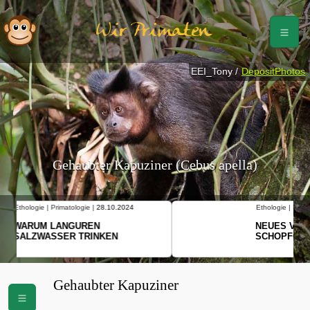
Wir Primaten
EEI_Tony /
DepositPhotos
Gehaubter Kapuziner (Cebus apella)
Ethologie | Primatologie |
10.10.2024
NEUES VON WEIBLICHEN
SCHOPFGIBBONS UND IHRER
BEWEGUNGSMUSTER
Gehaubter Kapuziner