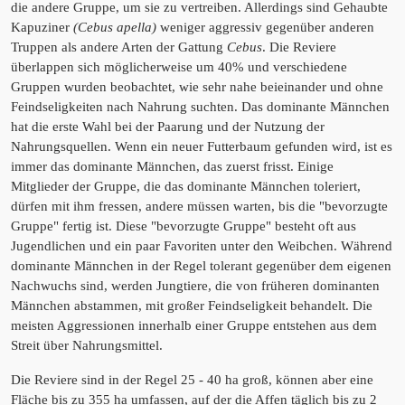
die andere Gruppe, um sie zu vertreiben. Allerdings sind Gehaubte
Kapuziner
(Cebus apella)
weniger aggressiv gegenüber anderen
Truppen als andere Arten der Gattung
Cebus
. Die Reviere
überlappen sich möglicherweise um 40% und verschiedene
Gruppen wurden beobachtet, wie sehr nahe beieinander und ohne
Feindseligkeiten nach Nahrung suchten. Das dominante Männchen
hat die erste Wahl bei der Paarung und der Nutzung der
Nahrungsquellen. Wenn ein neuer Futterbaum gefunden wird, ist es
immer das dominante Männchen, das zuerst frisst. Einige
Mitglieder der Gruppe, die das dominante Männchen toleriert,
dürfen mit ihm fressen, andere müssen warten, bis die "bevorzugte
Gruppe" fertig ist. Diese "bevorzugte Gruppe" besteht oft aus
Jugendlichen und ein paar Favoriten unter den Weibchen. Während
dominante Männchen in der Regel tolerant gegenüber dem eigenen
Nachwuchs sind, werden Jungtiere, die von früheren dominanten
Männchen abstammen, mit großer Feindseligkeit behandelt. Die
meisten Aggressionen innerhalb einer Gruppe entstehen aus dem
Streit über Nahrungsmittel.
Die Reviere sind in der Regel 25 - 40 ha groß, können aber eine
Fläche bis zu 355 ha umfassen, auf der die Affen täglich bis zu 2