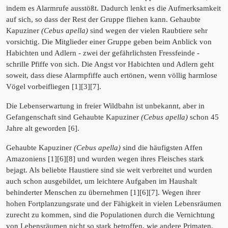
indem es Alarmrufe ausstößt. Dadurch lenkt es die Aufmerksamkeit
auf sich, so dass der Rest der Gruppe fliehen kann. Gehaubte
Kapuziner
(Cebus apella)
sind wegen der vielen Raubtiere sehr
vorsichtig. Die Mitglieder einer Gruppe geben beim Anblick von
Habichten und Adlern - zwei der gefährlichsten Fressfeinde -
schrille Pfiffe von sich. Die Angst vor Habichten und Adlern geht
soweit, dass diese Alarmpfiffe auch ertönen, wenn völlig harmlose
Vögel vorbeifliegen [1][3][7].
Die Lebenserwartung in freier Wildbahn ist unbekannt, aber in
Gefangenschaft sind Gehaubte Kapuziner
(Cebus apella)
schon 45
Jahre alt geworden [6].
Gehaubte Kapuziner
(Cebus apella)
sind die häufigsten Affen
Amazoniens [1][6][8] und wurden wegen ihres Fleisches stark
bejagt. Als beliebte Haustiere sind sie weit verbreitet und wurden
auch schon ausgebildet, um leichtere Aufgaben im Haushalt
behinderter Menschen zu übernehmen [1][6][7]. Wegen ihrer
hohen Fortplanzungsrate und der Fähigkeit in vielen Lebensräumen
zurecht zu kommen, sind die Populationen durch die Vernichtung
von Lebensräumen nicht so stark betroffen, wie andere Primaten.