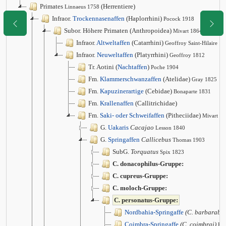
Primates
(Herrentiere)
Linnaeus 1758
Infraor.
Trockennasenaffen
(Haplorrhini)
Pocock 1918
Subor. Höhere Primaten (Anthropoidea)
Mivart 1864
Infraor.
Altweltaffen
(Catarrhini)
Geoffroy Saint-Hilaire 1
Infraor.
Neuweltaffen
(Platyrrhini)
Geoffroy 1812
Tr. Aotini (
Nachtaffen
)
Poche 1904
Fm.
Klammerschwanzaffen
(Atelidae)
Gray 1825
Fm.
Kapuzinerartige
(Cebidae)
Bonaparte 1831
Fm.
Krallenaffen
(Callitrichidae)
Fm.
Saki- oder Schweifaffen
(Pitheciidae)
Mivart 1
G.
Uakaris
Cacajao
Lesson 1840
G.
Springaffen
Callicebus
Thomas 1903
SubG.
Torquatus
Spix 1823
C. donacophilus-Gruppe:
C. cupreus-Gruppe:
C. moloch-Gruppe:
C. personatus-Gruppe:
Nordbahia-Springaffe
(C. barbarabr
Coimbra-Springaffe
(C. coimbrai)
Ko