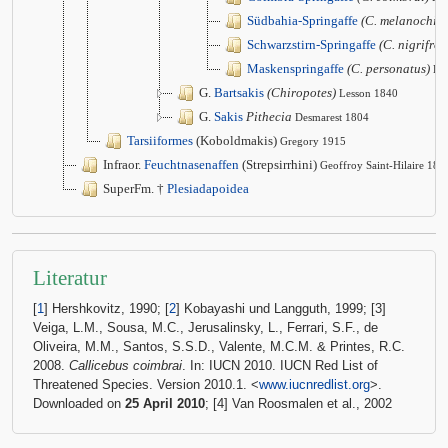
Südbahia-Springaffe
(C. melanochir)
Schwarzstirn-Springaffe
(C. nigrifron
Maskenspringaffe
(C. personatus)
É.
G.
Bartsakis
(Chiropotes)
Lesson 1840
G.
Sakis
Pithecia
Desmarest 1804
Tarsiiformes
(Koboldmakis)
Gregory 1915
Infraor.
Feuchtnasenaffen
(Strepsirrhini)
Geoffroy Saint-Hilaire 181
SuperFm. †
Plesiadapoidea
Literatur
[
1
] Hershkovitz, 1990; [
2
] Kobayashi und Langguth, 1999; [3]
Veiga, L.M., Sousa, M.C., Jerusalinsky, L., Ferrari, S.F., de
Oliveira, M.M., Santos, S.S.D., Valente, M.C.M. & Printes, R.C.
2008.
Callicebus coimbrai
. In: IUCN 2010. IUCN Red List of
Threatened Species. Version 2010.1. <
www.iucnredlist.org
>.
Downloaded on
25 April 2010
; [4] Van Roosmalen et al., 2002