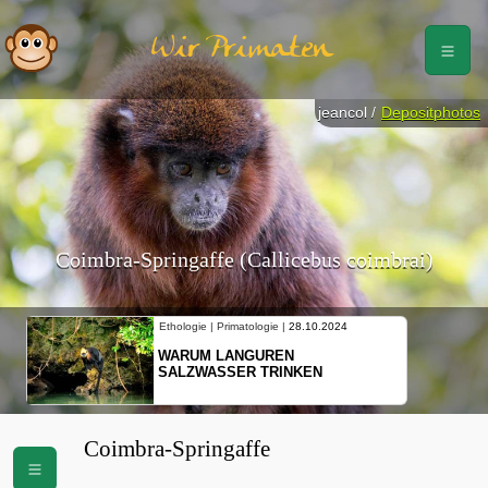
Wir Primaten
jeancol /
Depositphotos
Coimbra-Springaffe (Callicebus coimbrai)
Ethologie | Primatologie |
28.10.2024
WARUM LANGUREN
SALZWASSER TRINKEN
Coimbra-Springaffe