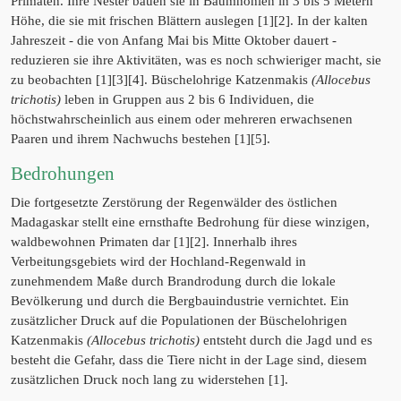
Primaten. Ihre Nester bauen sie in Baumhöhlen in 3 bis 5 Metern
Höhe, die sie mit frischen Blättern auslegen [1][2]. In der kalten
Jahreszeit - die von Anfang Mai bis Mitte Oktober dauert -
reduzieren sie ihre Aktivitäten, was es noch schwieriger macht, sie
zu beobachten [1][3][4]. Büschelohrige Katzenmakis
(Allocebus
trichotis)
leben in Gruppen aus 2 bis 6 Individuen, die
höchstwahrscheinlich aus einem oder mehreren erwachsenen
Paaren und ihrem Nachwuchs bestehen [1][5].
Bedrohungen
Die fortgesetzte Zerstörung der Regenwälder des östlichen
Madagaskar stellt eine ernsthafte Bedrohung für diese winzigen,
waldbewohnen Primaten dar [1][2]. Innerhalb ihres
Verbeitungsgebiets wird der Hochland-Regenwald in
zunehmendem Maße durch Brandrodung durch die lokale
Bevölkerung und durch die Bergbauindustrie vernichtet. Ein
zusätzlicher Druck auf die Populationen der Büschelohrigen
Katzenmakis
(Allocebus trichotis)
entsteht durch die Jagd und es
besteht die Gefahr, dass die Tiere nicht in der Lage sind, diesem
zusätzlichen Druck noch lang zu widerstehen [1].