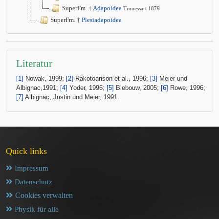
SuperFm. †
Adapoidea
Trouessart 1879
SuperFm. †
Plesiadapoidea
Literatur
[1]
Nowak, 1999;
[2]
Rakotoarison et al., 1996;
[3]
Meier und
Albignac,1991;
[4]
Yoder, 1996;
[5]
Biebouw, 2005;
[6]
Rowe, 1996;
[7]
Albignac, Justin und Meier, 1991.
Quick links
Impressum
Datenschutz
Cookies verwalten
Physik für alle