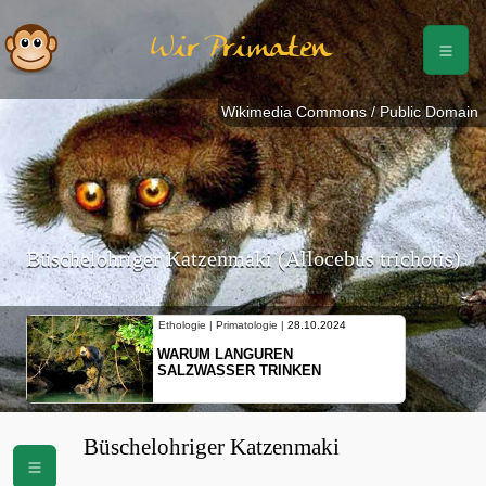
Wir Primaten
Wikimedia Commons / Public Domain
Büschelohriger Katzenmaki (Allocebus trichotis)
Ethologie | Primatologie |
28.10.2024
Etho
WARUM LANGUREN
NE
SALZWASSER TRINKEN
SC
BE
Büschelohriger Katzenmaki