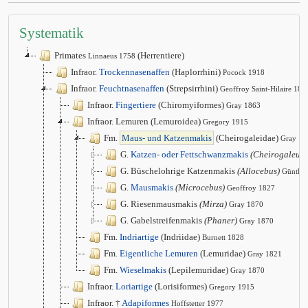
Systematik
Primates
(Herrentiere)
Linnaeus 1758
Infraor.
Trockennasenaffen
(Haplorrhini)
Pocock 1918
Infraor.
Feuchtnasenaffen
(Strepsirrhini)
Geoffroy Saint-Hilaire 181
Infraor.
Fingertiere
(Chiromyiformes)
Gray 1863
Infraor. Lemuren (Lemuroidea)
Gregory 1915
Fm.
Maus- und Katzenmakis
(Cheirogaleidae)
Gray 18
G.
Katzen- oder Fettschwanzmakis
(Cheirogaleus)
G. Büschelohrige Katzenmakis
(Allocebus)
Günther
G.
Mausmakis
(Microcebus)
Geoffroy 1827
G. Riesenmausmakis
(Mirza)
Gray 1870
G. Gabelstreifenmakis
(Phaner)
Gray 1870
Fm.
Indriartige
(Indriidae)
Burnett 1828
Fm.
Eigentliche Lemuren
(Lemuridae)
Gray 1821
Fm.
Wieselmakis
(Lepilemuridae)
Gray 1870
Infraor.
Loriartige
(Lorisiformes)
Gregory 1915
Infraor. †
Adapiformes
Hoffstetter 1977