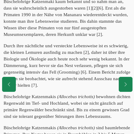
Büschelohrige Katzenmaki kaum bekannt und so nahm man an,
dass sie wahrscheinlich ausgestorben waren [1][2][6]. Erst als die
Primaten 1990 in der Nähe von Mananara wiederentdeckt wurden,
konnte man ihre Lebensweise studieren. Bis dahin stammte das
Wissen über diese Primaten von nur fünf ausgestopften
Museumsexemplaren, deren Herkunft unklar war [2].
Durch ihre nächtliche und versteckte Lebensweise ist es schwierig,
die kleinen Lemuren ausfindig zu machen [2], daher ist über ihre
Biologie und Ökologie auch heute noch sehr wenig bekannt. In der
Dämmerung, kurz bevor sie das Nest verlassen, pflegen sie sich
gegenseitig intensiv das Fell (Grooming) [6]. Einem Bericht zufolge
wurden sie beobachtet, wie sie aufrecht stehend Ausschau nach
Gefahr hielten [7].
Büschelohrige Katzenmakis
(Allocebus trichotis)
bewohnen dichten
Regenwald im Tief- und Hochland, wobei sie nicht gänzlich auf
primäre Regenwälder beschränkt sind. Bis zu einem gewissen Grad
sind sie tolerant gegenüber Störungen ihres Lebensraums.
Büschelohrige Katzenmakis
(Allocebus trichotis)
sind baumlebende