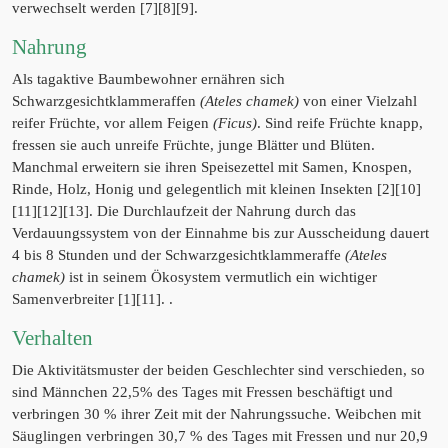
verwechselt werden [7][8][9].
Nahrung
Als tagaktive Baumbewohner ernähren sich
Schwarzgesichtklammeraffen
(Ateles chamek)
von einer Vielzahl
reifer Früchte, vor allem Feigen
(Ficus)
. Sind reife Früchte knapp,
fressen sie auch unreife Früchte, junge Blätter und Blüten.
Manchmal erweitern sie ihren Speisezettel mit Samen, Knospen,
Rinde, Holz, Honig und gelegentlich mit kleinen Insekten [2][10]
[11][12][13]. Die Durchlaufzeit der Nahrung durch das
Verdauungssystem von der Einnahme bis zur Ausscheidung dauert
4 bis 8 Stunden und der Schwarzgesichtklammeraffe
(Ateles
chamek)
ist in seinem Ökosystem vermutlich ein wichtiger
Samenverbreiter [1][11]. .
Verhalten
Die Aktivitätsmuster der beiden Geschlechter sind verschieden, so
sind Männchen 22,5% des Tages mit Fressen beschäftigt und
verbringen 30 % ihrer Zeit mit der Nahrungssuche. Weibchen mit
Säuglingen verbringen 30,7 % des Tages mit Fressen und nur 20,9