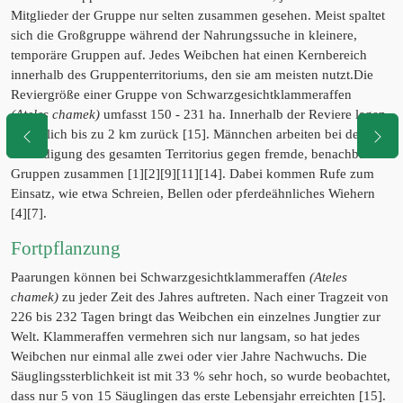
Mitglieder der Gruppe nur selten zusammen gesehen. Meist spaltet
sich die Großgruppe während der Nahrungssuche in kleinere,
temporäre Gruppen auf. Jedes Weibchen hat einen Kernbereich
innerhalb des Gruppenterritoriums, den sie am meisten nutzt.Die
Reviergröße einer Gruppe von Schwarzgesichtklammeraffen
(Ateles chamek)
umfasst 150 - 231 ha. Innerhalb der Reviere legen
sie täglich bis zu 2 km zurück [15]. Männchen arbeiten bei der
Verteidigung des gesamten Territorius gegen fremde, benachbarte
Gruppen zusammen [1][2][9][11][14]. Dabei kommen Rufe zum
Einsatz, wie etwa Schreien, Bellen oder pferdeähnliches Wiehern
[4][7].
Fortpflanzung
Paarungen können bei Schwarzgesichtklammeraffen
(Ateles
chamek)
zu jeder Zeit des Jahres auftreten. Nach einer Tragzeit von
226 bis 232 Tagen bringt das Weibchen ein einzelnes Jungtier zur
Welt. Klammeraffen vermehren sich nur langsam, so hat jedes
Weibchen nur einmal alle zwei oder vier Jahre Nachwuchs. Die
Säuglingssterblichkeit ist mit 33 % sehr hoch, so wurde beobachtet,
dass nur 5 von 15 Säuglingen das erste Lebensjahr erreichten [15].