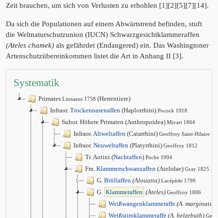
Zeit brauchen, um sich von Verlusten zu erhohlen [1][2][5][7][14].
Da sich die Populationen auf einem Abwärtstrend befinden, stuft
die Weltnaturschutzunion (IUCN) Schwarzgesichtklammeraffen
(Ateles chamek)
als gefährdet (Endangered) ein. Das Washingtoner
Artenschutzübereinkommen listet die Art in Anhang II [3].
Systematik
Primates
(Herrentiere)
Linnaeus 1758
Infraor.
Trockennasenaffen
(Haplorrhini)
Pocock 1918
Subor. Höhere Primaten (Anthropoidea)
Mivart 1864
Infraor.
Altweltaffen
(Catarrhini)
Geoffroy Saint-Hilaire 1
Infraor.
Neuweltaffen
(Platyrrhini)
Geoffroy 1812
Tr. Aotini (
Nachtaffen
)
Poche 1904
Fm.
Klammerschwanzaffen
(Atelidae)
Gray 1825
G.
Brüllaffen
(Alouatta)
Lacépède 1799
G.
Klammeraffen
(Ateles)
Geoffroy 1806
Weißwangenklammeraffe
(A. marginatus)
Weißstirnklammeraffe
(A. belzebuth)
Geof