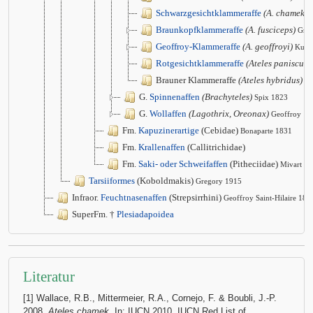
Schwarzgesichtklammeraffe
(A. chamek)
Braunkopfklammeraffe
(A. fusciceps)
Gra
Geoffroy-Klammeraffe
(A. geoffroyi)
Kuhl
Rotgesichtklammeraffe
(Ateles paniscus)
Brauner Klammeraffe
(Ateles hybridus)
Gr
G.
Spinnenaffen
(Brachyteles)
Spix 1823
G.
Wollaffen
(Lagothrix, Oreonax)
Geoffroy
Fm.
Kapuzinerartige
(Cebidae)
Bonaparte 1831
Fm.
Krallenaffen
(Callitrichidae)
Fm.
Saki- oder Schweifaffen
(Pitheciidae)
Mivart 1
Tarsiiformes
(Koboldmakis)
Gregory 1915
Infraor.
Feuchtnasenaffen
(Strepsirrhini)
Geoffroy Saint-Hilaire 181
SuperFm. †
Plesiadapoidea
Literatur
[1] Wallace, R.B., Mittermeier, R.A., Cornejo, F. & Boubli, J.-P.
2008.
Ateles chamek
. In: IUCN 2010. IUCN Red List of