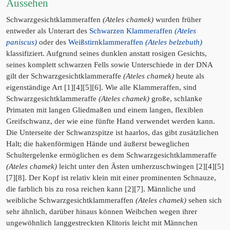
Aussehen
Schwarzgesichtklammeraffen
(Ateles chamek)
wurden früher
entweder als Unterart des
Schwarzen Klammeraffen
(Ateles
paniscus)
oder des
Weißstirnklammeraffen
(Ateles belzebuth)
klassifiziert. Aufgrund seines dunklen anstatt rosigen Gesichts,
seines komplett schwarzen Fells sowie Unterschiede in der DNA
gilt der Schwarzgesichtklammeraffe
(Ateles chamek)
heute als
eigenständige Art [1][4][5][6]. Wie alle Klammeraffen, sind
Schwarzgesichtklammeraffe
(Ateles chamek)
große, schlanke
Primaten mit langen Gliedmaßen und einem langen, flexiblen
Greifschwanz, der wie eine fünfte Hand verwendet werden kann.
Die Unterseite der Schwanzspitze ist haarlos, das gibt zusätzlichen
Halt; die hakenförmigen Hände und äußerst beweglichen
Schultergelenke ermöglichen es dem Schwarzgesichtklammeraffe
(Ateles chamek)
leicht unter den Ästen umherzuschwingen [2][4][5]
[7][8]. Der Kopf ist relativ klein mit einer prominenten Schnauze,
die farblich bis zu rosa reichen kann [2][7]. Männliche und
weibliche Schwarzgesichtklammeraffen
(Ateles chamek)
sehen sich
sehr ähnlich, darüber hinaus können Weibchen wegen ihrer
ungewöhnlich langgestreckten Klitoris leicht mit Männchen