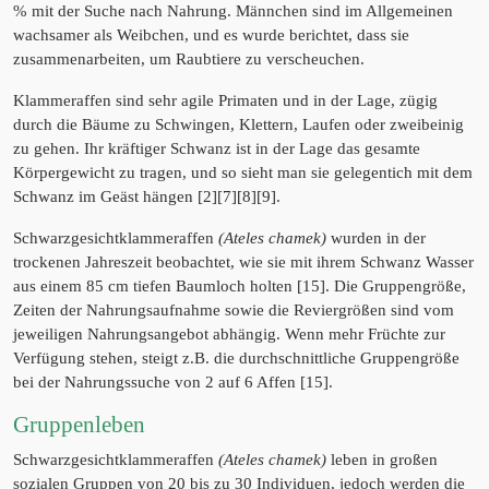
% mit der Suche nach Nahrung. Männchen sind im Allgemeinen
wachsamer als Weibchen, und es wurde berichtet, dass sie
zusammenarbeiten, um Raubtiere zu verscheuchen.
Klammeraffen sind sehr agile Primaten und in der Lage, zügig
durch die Bäume zu Schwingen, Klettern, Laufen oder zweibeinig
zu gehen. Ihr kräftiger Schwanz ist in der Lage das gesamte
Körpergewicht zu tragen, und so sieht man sie gelegentich mit dem
Schwanz im Geäst hängen [2][7][8][9].
Schwarzgesichtklammeraffen
(Ateles chamek)
wurden in der
trockenen Jahreszeit beobachtet, wie sie mit ihrem Schwanz Wasser
aus einem 85 cm tiefen Baumloch holten [15]. Die Gruppengröße,
Zeiten der Nahrungsaufnahme sowie die Reviergrößen sind vom
jeweiligen Nahrungsangebot abhängig. Wenn mehr Früchte zur
Verfügung stehen, steigt z.B. die durchschnittliche Gruppengröße
bei der Nahrungssuche von 2 auf 6 Affen [15].
Gruppenleben
Schwarzgesichtklammeraffen
(Ateles chamek)
leben in großen
sozialen Gruppen von 20 bis zu 30 Individuen, jedoch werden die