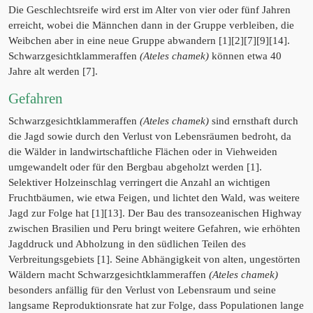
Die Geschlechtsreife wird erst im Alter von vier oder fünf Jahren
erreicht, wobei die Männchen dann in der Gruppe verbleiben, die
Weibchen aber in eine neue Gruppe abwandern [1][2][7][9][14].
Schwarzgesichtklammeraffen
(Ateles chamek)
können etwa 40
Jahre alt werden [7].
Gefahren
Schwarzgesichtklammeraffen
(Ateles chamek)
sind ernsthaft durch
die Jagd sowie durch den Verlust von Lebensräumen bedroht, da
die Wälder in landwirtschaftliche Flächen oder in Viehweiden
umgewandelt oder für den Bergbau abgeholzt werden [1].
Selektiver Holzeinschlag verringert die Anzahl an wichtigen
Fruchtbäumen, wie etwa Feigen, und lichtet den Wald, was weitere
Jagd zur Folge hat [1][13]. Der Bau des transozeanischen Highway
zwischen Brasilien und Peru bringt weitere Gefahren, wie erhöhten
Jagddruck und Abholzung in den südlichen Teilen des
Verbreitungsgebiets [1]. Seine Abhängigkeit von alten, ungestörten
Wäldern macht Schwarzgesichtklammeraffen
(Ateles chamek)
besonders anfällig für den Verlust von Lebensraum und seine
langsame Reproduktionsrate hat zur Folge, dass Populationen lange