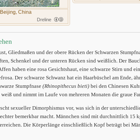
Beijing, China
Dreline
ehen
ust, Gliedmaßen und der obere Rücken der Schwarzen Stumpf
ften, Schenkel und der unteren Rücken sind weißlich. Der Bauc
Affen haben eine rosa Gesichtshaut, eine schwarze Stirn und 
iefrosa. Der schwarze Schwanz hat ein Haarbüschel am Ende, äh
hwarze Stumpfnase
(Rhinopithecus bieti)
bei den Chinesen Kuhs
 weiß und nimmt im Laufe von mehreren Monaten die graue Far
rscht sexueller Dimorphismus vor, was sich in der unterschied
echter bemerkbar macht. Männchen sind mit durchnittlich 15 kg
 erreichen. Die Körperlänge einschließlich Kopf beträgt bei M