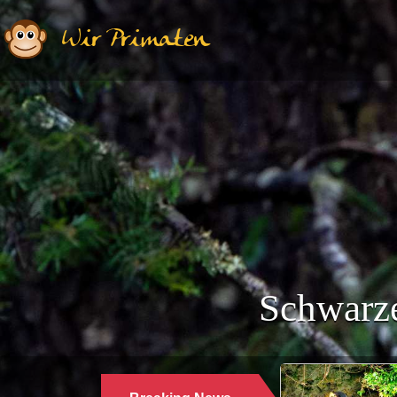
Wir Primaten
Schwarze
Ethologie | Primatologie |
28.10.2024
WARUM LANGUREN SALZWASSER