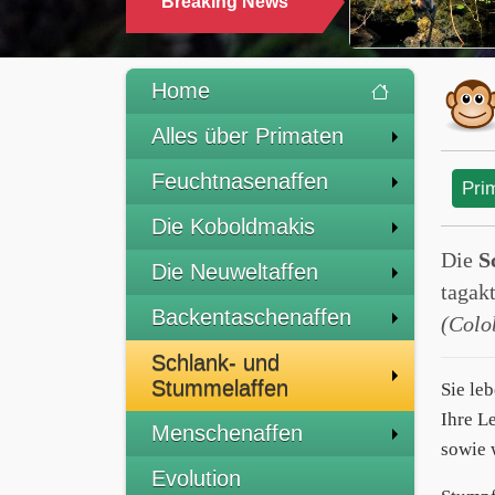
Breaking News
TRINKEN
Home
Alles über Primaten
Feuchtnasenaffen
Pri
Die Koboldmakis
Die
S
Die Neuweltaffen
tagak
Backentaschenaffen
(Colo
Schlank- und
Stummelaffen
Sie le
Ihre L
Menschenaffen
sowie 
Evolution