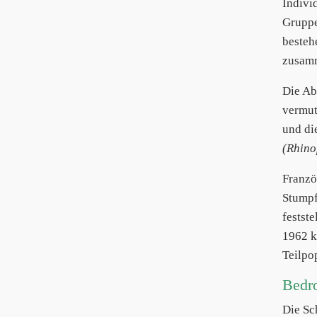
Indivi
Gruppe
besteh
zusamm
Die Ab
vermut
und di
(Rhino
Franzö
Stump
festste
1962 k
Teilpo
Bedr
Die S