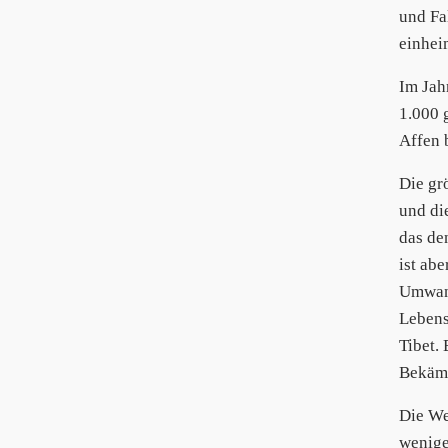
und Fal
einhei
Im Jah
1.000 
Affen 
Die gr
und di
das de
ist ab
Umwand
Lebens
Tibet.
Bekämp
Die We
wenige