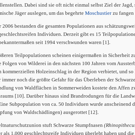
lenstellen. Dabei sind sie oft nicht einmal selbst Ziel der Jagd
mische Jäger auslegen, um das begehrte
Moschustier
zu fangen 
r 2006 bestanden die gesamten Populationen aus schätzungsweis
geschlechtsreifen Individuen. Derzeit gibt es 15 Teilpopulation
bekanntermaßen seit 1994 verschwunden waren [1].
ößeren Teilpopulationen scheinen einigermaßen in Sicherheit zu
e Folgen von Wilderei in den nächsten 100 Jahren vom Aussterben
n kommerziellen Holzeinschlag in der Region verbietet, und so
er immer noch die größte Gefahr für das Überleben der Schwar
lung von Waldflächen in Sommerweiden kostete den Affen z
raums [10]. Darüber hinaus sind Brandrodungen für die Landwir
 Eine Subpopulation von ca. 50 Individuen wurde anscheinend d
fung von Waldschädlingen) ausgerottet [12].
ltnaturschutzunion stuft Schwarze Stumpfnasen
(Rhinopithecus
r als 1.000 geschlechtsreife Individuen überlebt haben und die 