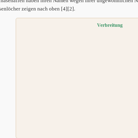
nasenaffen haben ihren Namen wegen ihrer ungewöhnlichen Na
senlöcher zeigen nach oben [4][2].
Verbreitung