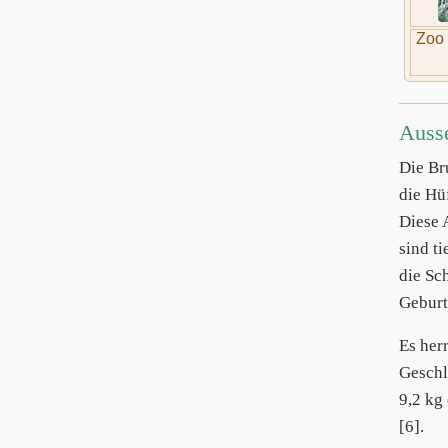
Zoo 
Auss
Die Br
die Hü
Diese 
sind t
die Sc
Geburt
Es her
Geschl
9,2 kg
[6].