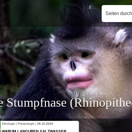
Seiten durc
 Stumpfnase (Rhinopithec
Ethologie | Primatologie |
10.10.2024
NEUES VON WEIBLICHEN