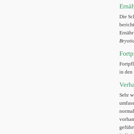
Ernä
Die S
berich
Ernähr
Bryoti
Fortp
Fortpf
in den
Verha
Sehr w
umfass
normal
vorhan
geführ