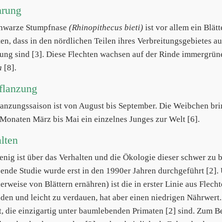
hrung
chwarze Stumpfnase
(Rhinopithecus bieti)
ist vor allem ein Blätt
ten, dass in den nördlichen Teilen ihres Verbreitungsgebietes au
ung sind [3]. Diese Flechten wachsen auf der Rinde immergrü
a
[8].
flanzung
lanzungssaison ist von August bis September. Die Weibchen bri
 Monaten März bis Mai ein einzelnes Junges zur Welt [6].
lten
enig ist über das Verhalten und die Ökologie dieser schwer zu 
ende Studie wurde erst in den 1990er Jahren durchgeführt [2].
erweise von Blättern ernähren) ist die in erster Linie aus Flech
den und leicht zu verdauen, hat aber einen niedrigen Nährwert.
t, die einzigartig unter baumlebenden Primaten [2] sind. Zum B