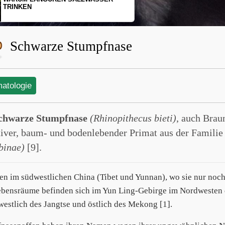
SCHOPFGIBBONS UND IHRER
BEWEGUNGSMUSTER
Schwarze Stumpfnase
matologie
chwarze Stumpfnase
(Rhinopithecus bieti)
, auch Braun
tiver, baum- und bodenlebender Primat aus der Familie
binae)
[9].
ben im südwestlichen China (Tibet und Yunnan), wo sie nur no
ebensräume befinden sich im Yun Ling-Gebirge im Nordwesten 
westlich des Jangtse und östlich des Mekong [1].