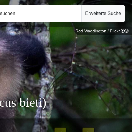
hsuchen
Erweiterte Suche
Rod Waddington / Flickr
us bieti)