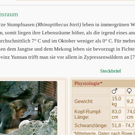
nsraum
rze Stumpfnasen
(Rhinopithecus bieti)
leben in immergrünen W
m, somit liegen ihre Lebensräume höher, als die irgend eines a
urchschnittlich 7° C und im Oktober weniger als 0° C. Für mehre
en dem Jangtse und dem Mekong leben sie bevorzugt in Ficht
ovinz Yunnan trifft man sie vor allem in Zypressenwäldern an [7
Steckbrief
Physiologie*
15,0
Gewicht:
9,2
kg
Kopf-Rumpf-
83,0
74,
Länge:
cm
cm
Schwanzlänge:
51,8 - 74,
*Mittelwerte, Daten nach Rowe 