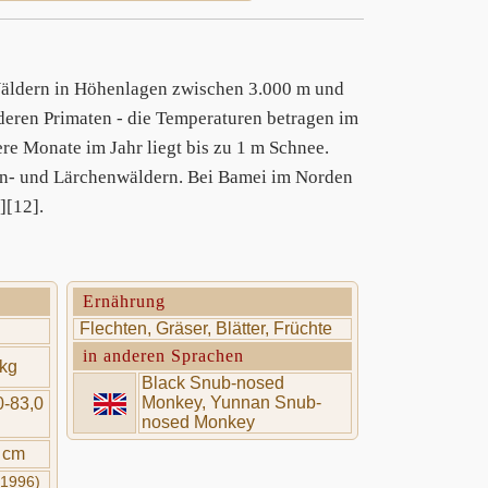
äldern in Höhenlagen zwischen 3.000 m und
nderen Primaten - die Temperaturen betragen im
re Monate im Jahr liegt bis zu 1 m Schnee.
en- und Lärchenwäldern. Bei Bamei im Norden
][12].
Ernährung
Flechten, Gräser, Blätter, Früchte
in anderen Sprachen
 kg
Black Snub-nosed
Monkey, Yunnan Snub-
0-83,0
nosed Monkey
7 cm
(1996)