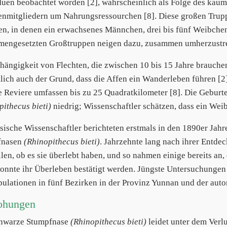
duen beobachtet worden [2], wahrscheinlich als Folge des ka
nmitgliedern um Nahrungsressourchen [8]. Diese großen Trupp
en, in denen ein erwachsenes Männchen, drei bis fünf Weibche
engesetzten Großtruppen neigen dazu, zusammen umherzustre
hängigkeit von Flechten, die zwischen 10 bis 15 Jahre brauchen
lich auch der Grund, dass die Affen ein Wanderleben führen [2]
e Reviere umfassen bis zu 25 Quadratkilometer [8]. Die Geburt
pithecus bieti)
niedrig; Wissenschaftler schätzen, dass ein Weib
sische Wissenschaftler berichteten erstmals in den 1890er Jah
fnasen
(Rhinopithecus bieti)
. Jahrzehnte lang nach ihrer Entd
llen, ob es sie überlebt haben, und so nahmen einige bereits an, 
onnte ihr Überleben bestätigt werden. Jüngste Untersuchungen e
pulationen in fünf Bezirken in der Provinz Yunnan und der auto
ohungen
chwarze Stumpfnase
(Rhinopithecus bieti)
leidet unter dem Verl