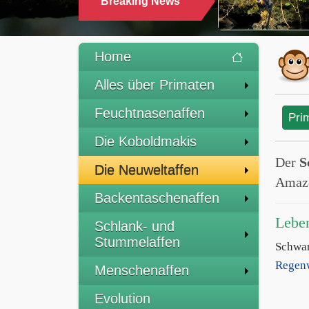
Breaking News
Home
Alles über Primaten
Feuchtnasenaffen
Pri
Die Koboldmakis
Der
S
Die Neuweltaffen
Amazo
Backentaschenaffen
Lebe
Schlank- und
Stummelaffen
Schwa
Regen
Menschenaffen
Evolution