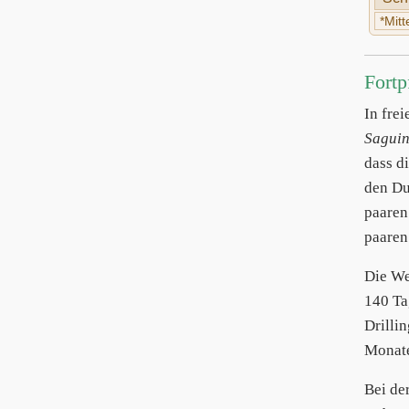
*Mit
Fortp
In fre
Sagui
dass d
den Du
paaren
paaren 
Die We
140 Ta
Drilli
Monate
Bei de