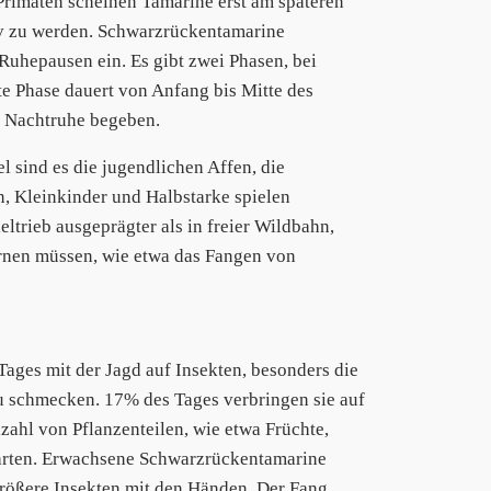
Primaten scheinen Tamarine erst am späteren
iv zu werden. Schwarzrückentamarine
 Ruhepausen ein. Es gibt zwei Phasen, bei
te Phase dauert von Anfang bis Mitte des
ur Nachtruhe begeben.
l sind es die jugendlichen Affen, die
n, Kleinkinder und Halbstarke spielen
eltrieb ausgeprägter als in freier Wildbahn,
ernen müssen, wie etwa das Fangen von
ages mit der Jagd auf Insekten, besonders die
u schmecken. 17% des Tages verbringen sie auf
zahl von Pflanzenteilen, wie etwa Früchte,
arten. Erwachsene Schwarzrückentamarine
rößere Insekten mit den Händen. Der Fang