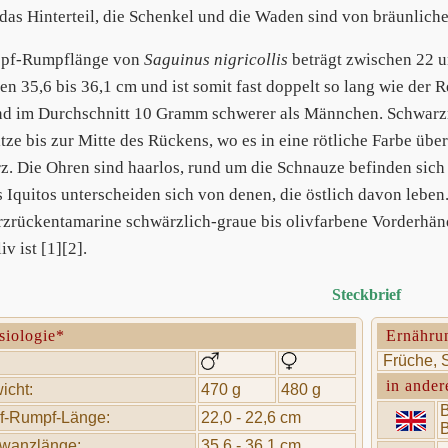
 das Hinterteil, die Schenkel und die Waden sind von bräunlicher
opf-Rumpflänge von
Saguinus nigricollis
beträgt zwischen 22 u
en 35,6 bis 36,1 cm und ist somit fast doppelt so lang wie der
nd im Durchschnitt 10 Gramm schwerer als Männchen. Schwarz
itze bis zur Mitte des Rückens, wo es in eine rötliche Farbe üb
z. Die Ohren sind haarlos, rund um die Schnauze befinden sich
s Iquitos unterscheiden sich von denen, die östlich davon leben
zrückentamarine schwärzlich-graue bis olivfarbene Vorderhänd
iv ist [1][2].
Steckbrief
siologie*
Ernähru
Früche, 
in ander
icht:
470 g
480 g
B
f-Rumpf-Länge:
22,0 - 22,6 cm
B
wanzlänge:
35,6 - 36,1 cm