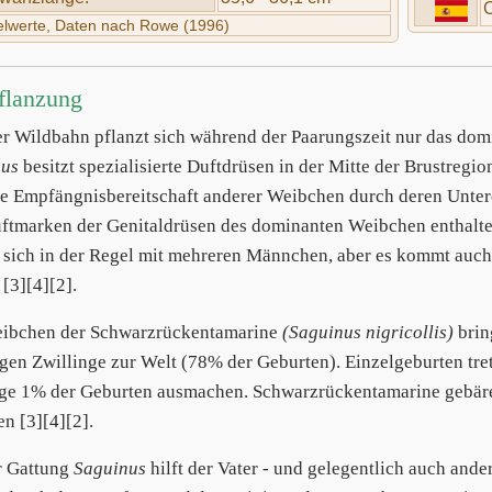
C
telwerte, Daten nach Rowe (1996)
flanzung
ier Wildbahn pflanzt sich während der Paarungszeit nur das do
nus
besitzt spezialisierte Duftdrüsen in der Mitte der Brustregi
ie Empfängnisbereitschaft anderer Weibchen durch deren Unter
ftmarken der Genitaldrüsen des dominanten Weibchen enthalte
 sich in der Regel mit mehreren Männchen, aber es kommt auch v
[3][4][2].
ibchen der Schwarzrückentamarine
(Saguinus nigricollis)
brin
gen Zwillinge zur Welt (78% der Geburten). Einzelgeburten tr
nge 1% der Geburten ausmachen. Schwarzrückentamarine gebäre
n [3][4][2].
r Gattung
Saguinus
hilft der Vater - und gelegentlich auch and