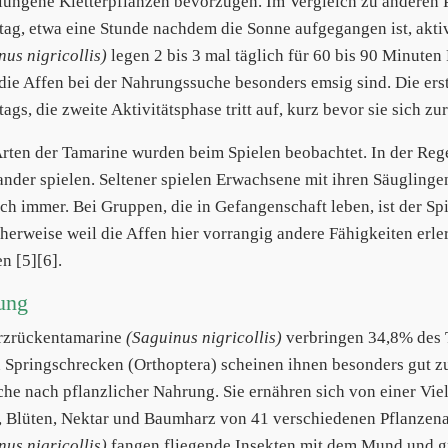
lungene Kletterpflanzen bevorzugen. Im Vergleich zu anderen 
tag, etwa eine Stunde nachdem die Sonne aufgegangen ist, akt
nus nigricollis)
legen 2 bis 3 mal täglich für 60 bis 90 Minuten
die Affen bei der Nahrungssuche besonders emsig sind. Die ers
ags, die zweite Aktivitätsphase tritt auf, kurz bevor sie sich z
Arten der Tamarine wurden beim Spielen beobachtet. In der Rege
ander spielen. Seltener spielen Erwachsene mit ihren Säuglinge
sch immer. Bei Gruppen, die in Gefangenschaft leben, ist der Spi
herweise weil die Affen hier vorrangig andere Fähigkeiten erl
n [5][6].
ung
rzrückentamarine
(Saguinus nigricollis)
verbringen 34,8% des T
 Springschrecken (Orthoptera) scheinen ihnen besonders gut z
che nach pflanzlicher Nahrung. Sie ernähren sich von einer Viel
 Blüten, Nektar und Baumharz von 41 verschiedenen Pflanzen
nus nigricollis)
fangen fliegende Insekten mit dem Mund und g