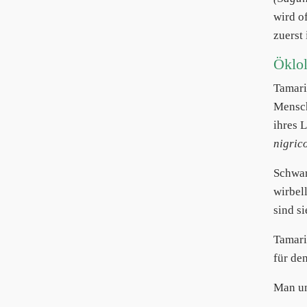
wird o
zuerst
Öklo
Tamari
Mensch
ihres 
nigrico
Schwa
wirbel
sind s
Tamari
für de
Man un