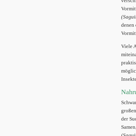
versch
Vormit
(Sagui
denen 
Vormitt
Viele 
mitein
prakti
möglic
Insekte
Nahr
Schwa
großen
der Su
Samen,
(Sagui