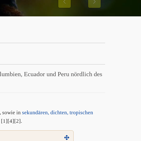
Previous
Next
olumbien, Ecuador und Peru nördlich des
, sowie in
sekundären, dichten, tropischen
[1][4][2].