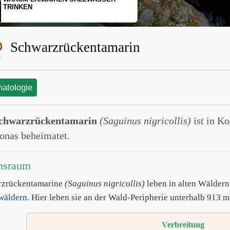
SCHOPFGIBBONS UND IHRER
BEWEGUNGSMUSTER
Schwarzrückentamarin
matologie
chwarzrückentamarin
(Saguinus nigricollis)
ist in K
nas beheimatet.
nsraum
rzrückentamarine
(Saguinus nigricollis)
leben in alten Wäldern
wäldern
. Hier leben sie an der Wald-Peripherie unterhalb 913 m 
Verbreitung