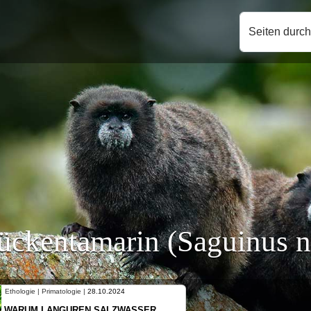
Seiten durc
ckentamarin (Saguinus ni
Ethologie | Primatologie |
10.10.2024
NEUES VON WEIBLICHEN