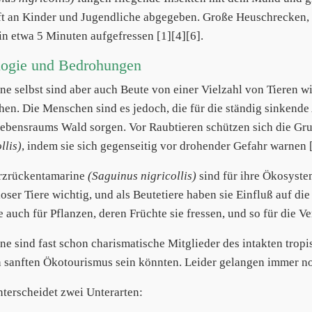
ft an Kinder und Jugendliche abgegeben. Große Heuschrecken, 
 in etwa 5 Minuten aufgefressen [1][4][6].
logie und Bedrohungen
ne selbst sind aber auch Beute von einer Vielzahl von Tieren w
en. Die Menschen sind es jedoch, die für die ständig sinkende
Lebensraums Wald sorgen. Vor Raubtieren schützen sich die G
llis)
, indem sie sich gegenseitig vor drohender Gefahr warnen [
rzrückentamarine
(Saguinus nigricollis)
sind für ihre Ökosystem
loser Tiere wichtig, und als Beutetiere haben sie Einfluß auf d
ie auch für Pflanzen, deren Früchte sie fressen, und so für die 
ne sind fast schon charismatische Mitglieder des intakten tropi
n sanften Ökotourismus sein könnten. Leider gelangen immer noc
terscheidet zwei Unterarten: