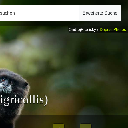
hsuchen
Erweiterte Suche
OndrejProsicky /
DepositPhotos
gricollis)