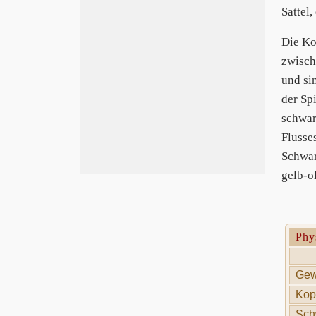
Sattel,
Die K
zwisch
und si
der Sp
schwar
Flusse
Schwar
gelb-ol
Phy
Gew
Kop
Sch