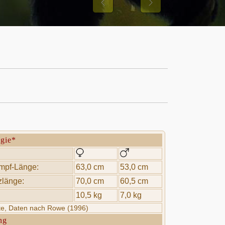
Previous
Next
ogie*
mpf-Länge:
63,0 cm
53,0 cm
länge:
70,0 cm
60,5 cm
10,5 kg
7,0 kg
rte, Daten nach Rowe (1996)
ng