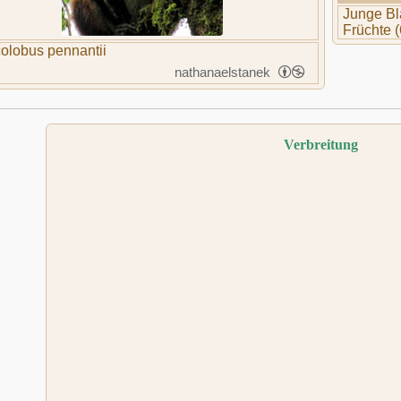
Junge Blä
Früchte 
olobus pennantii
nathanaelstanek
Verbreitung