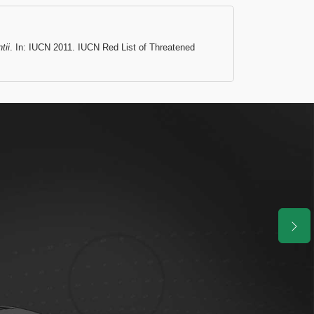
tii
. In: IUCN 2011. IUCN Red List of Threatened
.