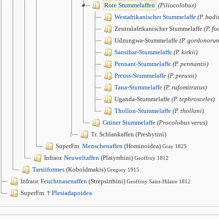
Rote Stummelaffen
(Piliocolobus)
Westafrikanischer Stummelaffe
(P. badi
Zentralafrikanischer Stummelaffe
(P. fo
Udzungwa-Stummelaffe
(P. gordonoru
Sansibar-Stummelaffe
(P. kirkii)
Pennant-Stummelaffe
(P. pennantii)
Preuss-Stummelaffe
(P. preussi)
Tana-Stummelaffe
(P. rufomitratus)
Uganda-Stummelaffe
(P. tephrosceles)
Thollon-Stummelaffe
(P. tholloni)
Grüner Stummelaffe
(Procolobus verus)
Tr. Schlankaffen (Presbytini)
SuperFm.
Menschenaffen
(Hominoidea)
Gray 1825
Infraor.
Neuweltaffen
(Platyrrhini)
Geoffroy 1812
Tarsiiformes
(Koboldmakis)
Gregory 1915
Infraor.
Feuchtnasenaffen
(Strepsirrhini)
Geoffroy Saint-Hilaire 1812
SuperFm. †
Plesiadapoidea