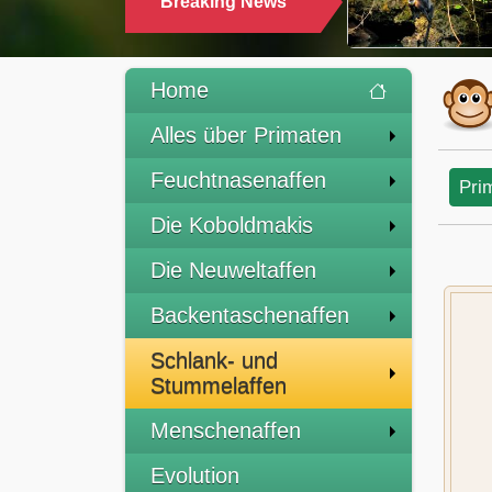
Breaking News
TRINKEN
Home
Alles über Primaten
Feuchtnasenaffen
Pri
Die Koboldmakis
Die Neuweltaffen
Backentaschenaffen
Schlank- und
Stummelaffen
Menschenaffen
Evolution