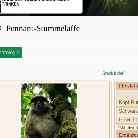
SCHOPFGIBBONS UND IHRER
BEWEGUNGSMUSTER
Pennant-Stummelaffe
matologie
Steckbrief
Physiol
Kopf-Ru
Schwanz
Gewicht:
*Mittelwe
Ernähru