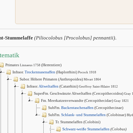
nt-Stummelaffe
(Piliocolobus [Procolobus] pennantii)
.
tematik
Primates
(Herrentiere)
Linnaeus 1758
Infraor.
Trockennasenaffen
(Haplorrhini)
Pocock 1918
Subor. Höhere Primaten (Anthropoidea)
Mivart 1864
Infraor.
Altweltaffen
(Catarrhini)
Geoffroy Saint-Hilaire 1812
SuperFm. Geschwänzte Altweltaffen (Cercopithecoidea)
Gray 
Fm. Meerkatzenverwandte (Cercopithecidae)
Gray 1821
SubFm.
Backentaschenaffen
(Cercopithecinae)
SubFm.
Schlank- und Stummelaffen
(Colobinae)
Blyt
Tr. Stummelaffen (Colobini)
Schwarz-weiße Stummelaffen
(Colobus)