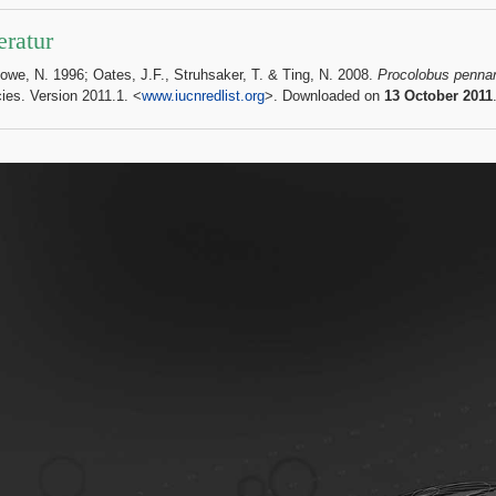
eratur
Rowe, N. 1996; Oates, J.F., Struhsaker, T. & Ting, N. 2008.
Procolobus pennan
ies. Version 2011.1. <
www.iucnredlist.org
>. Downloaded on
13 October 2011