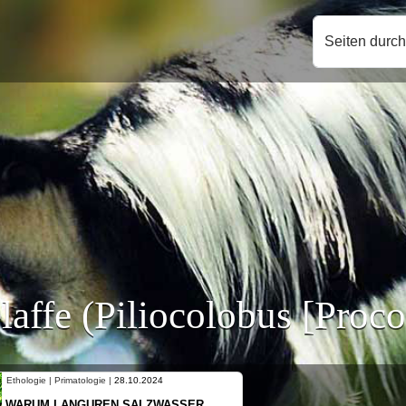
Seiten durc
ffe (Piliocolobus [Proco
Ethologie | Primatologie |
10.10.2024
NEUES VON WEIBLICHEN