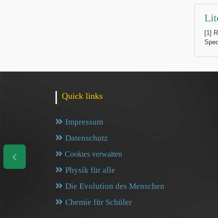
Lit
[
1
] 
Spec
Quick links
Impressum
Datenschutz
Cookies verwalten
Physik für alle
Die Evolution des Menschen
Chemie für Schüler