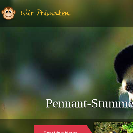
Wir Primaten
Pennant-Stummela
Ethologie | Primatologie |
28.10.2024
WARUM LANGUREN SALZWASSER