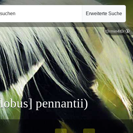
hsuchen
Erweiterte Suche
t3rmin4t0r
lobus] pennantii)