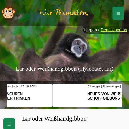
Wir Primaten
kjorgen /
Depositphotos
Lar oder Weißhandgibbon (Hylobates lar)
Ethologie | Primatologie |
10.10.2024
NEUES VON WEIBLICHEN
SCHOPFGIBBONS UND IHRER
BEWEGUNGSMUSTER
Lar oder Weißhandgibbon