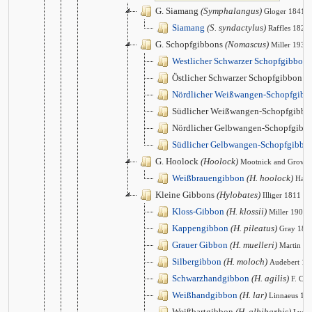
G. Siamang
(Symphalangus)
Gloger 1841
Siamang
(S. syndactylus)
Raffles 1821
G. Schopfgibbons
(Nomascus)
Miller 1933
Westlicher Schwarzer Schopfgibbon
Östlicher Schwarzer Schopfgibbon
(N
Nördlicher Weißwangen-Schopfgibb
Südlicher Weißwangen-Schopfgibb
Nördlicher Gelbwangen-Schopfgibb
Südlicher Gelbwangen-Schopfgibbo
G. Hoolock
(Hoolock)
Mootnick and Groves
Weißbrauengibbon
(H. hoolock)
Harl
Kleine Gibbons
(Hylobates)
Illiger 1811
Kloss-Gibbon
(H. klossii)
Miller 1903
Kappengibbon
(H. pileatus)
Gray 186
Grauer Gibbon
(H. muelleri)
Martin 1
Silbergibbon
(H. moloch)
Audebert 17
Schwarzhandgibbon
(H. agilis)
F. Cuv
Weißhandgibbon
(H. lar)
Linnaeus 17
Weißbartgibbon
(H. albibarbis)
Lyon