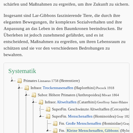
schärfen und Maßnahmen zu ergreifen, um ihre Zukunft zu sichern.
Insgesamt sind Lar-Gibbons faszinierende Tiere, die durch ihre
eleganten Bewegungen, ihr komplexes Sozialverhalten und ihre
Anpassung an das Leben in den Baumkronen beeindrucken. Ihr
Überleben ist jedoch zunehmend gefährdet, und es ist
entscheidend, Maßnahmen zu ergreifen, um ihren Lebensraum zu
schützen und sie vor den verschiedenen Bedrohungen zu
bewahren.
Systematik
Primates
(Herrentiere)
Linnaeus 1758
Infraor.
Trockennasenaffen
(Haplorrhini)
Pocock 1918
Subor. Höhere Primaten (Anthropoidea)
Mivart 1864
Infraor.
Altweltaffen
(Catarrhini)
Geoffroy Saint-Hilaire 1
SuperFm. Geschwänzte Altweltaffen (Cercopithec
SuperFm.
Menschenaffen
(Hominoidea)
Gray 1825
Fm.
Große Menschenaffen
(Hominidae)
Gray 
Fm.
Kleine Menschenaffen, Gibbons
(Hyloba