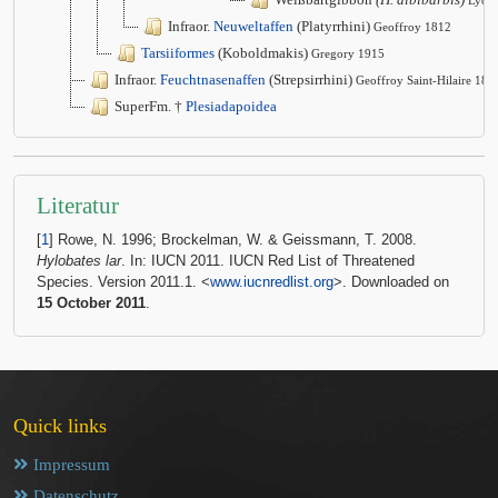
Infraor.
Neuweltaffen
(Platyrrhini)
Geoffroy 1812
Tarsiiformes
(Koboldmakis)
Gregory 1915
Infraor.
Feuchtnasenaffen
(Strepsirrhini)
Geoffroy Saint-Hilaire 181
SuperFm. †
Plesiadapoidea
Literatur
[
1
] Rowe, N. 1996; Brockelman, W. & Geissmann, T. 2008.
Hylobates lar
. In: IUCN 2011. IUCN Red List of Threatened
Species. Version 2011.1. <
www.iucnredlist.org
>. Downloaded on
15 October 2011
.
Quick links
Impressum
Datenschutz