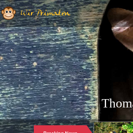
Wir Primaten
Thoma
Ethologie | Primatologie |
28.10.2024
WARUM LANGUREN SALZWASSER