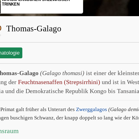
SCHOPFGIBBONS UND IHRER
BEWEGUNGSMUSTER
Thomas-Galago
matologie
homas-Galago
(Galago thomasi)
ist einer der kleinst
ng der
Feuchtnasenaffen (Strepsirrhini)
und ist in Wes
ia und die Demokratische Republik Kongo bis Tansania 
Primat galt früher als Unterart des
Zwerggalagos
(Galago demi
ngen buschigen Schwanz, der knapp doppelt so lang wie der Körp
nsraum