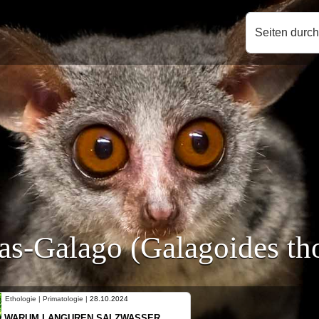
Seiten durc
s-Galago (Galagoides th
Ethologie | Primatologie |
10.10.2024
NEUES VON WEIBLICHEN