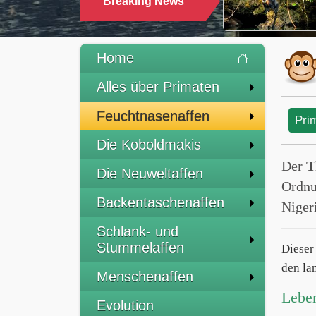
Breaking News
TRINKEN
Home
Alles über Primaten
Feuchtnasenaffen
Pri
Die Koboldmakis
Der
T
Die Neuweltaffen
Ordnu
Backentaschenaffen
Niger
Schlank- und
Stummelaffen
Dieser 
den la
Menschenaffen
Lebe
Evolution