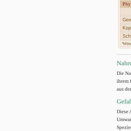
Phy
Gew
Kop
Sch
*Mit
Nahr
Die N
ihrem 
aus de
Gefa
Diese 
Umwand
Spezie