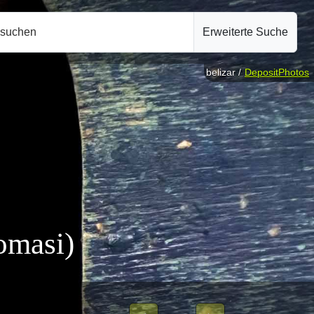
hsuchen
Erweiterte Suche
belizar /
DepositPhotos
omasi)