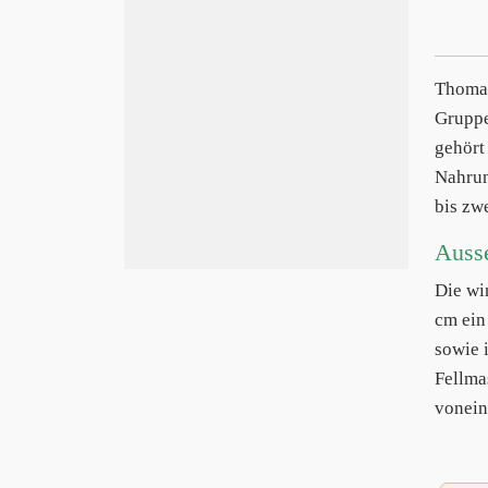
Thoma
Gruppe
gehört
Nahrun
bis zw
Auss
Die wi
cm ein
sowie 
Fellma
vonein