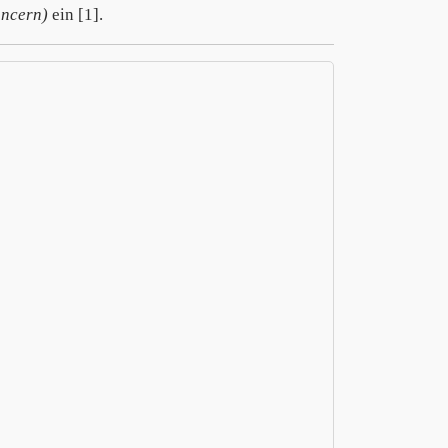
oncern)
ein [1].