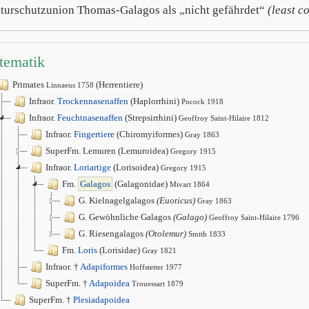
turschutzunion Thomas-Galagos als „nicht gefährdet“
(least c
tematik
Primates
(Herrentiere)
Linnaeus 1758
Infraor.
Trockennasenaffen
(Haplorrhini)
Pocock 1918
Infraor.
Feuchtnasenaffen
(Strepsirrhini)
Geoffroy Saint-Hilaire 1812
Infraor.
Fingertiere
(Chiromyiformes)
Gray 1863
SuperFm. Lemuren (Lemuroidea)
Gregory 1915
Infraor.
Loriartige
(Lorisoidea)
Gregory 1915
Fm.
Galagos
(Galagonidae)
Mivart 1864
G. Kielnagelgalagos
(Euoticus)
Gray 1863
G. Gewöhnliche Galagos
(Galago)
Geoffroy Saint-Hilaire 1796
G. Riesengalagos
(Otolemur)
Smith 1833
Fm.
Loris
(Lorisidae)
Gray 1821
Infraor. †
Adapiformes
Hoffstetter 1977
SuperFm. †
Adapoidea
Trouessart 1879
SuperFm. †
Plesiadapoidea