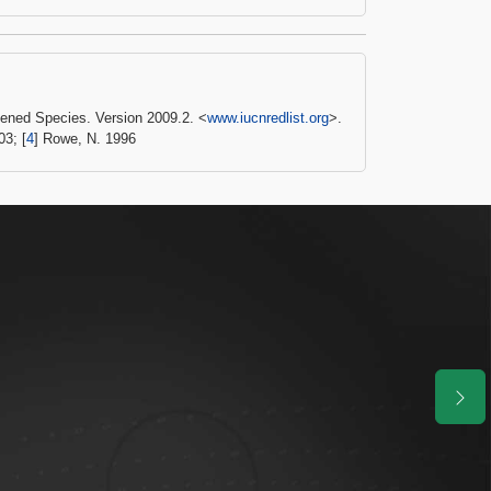
tened Species. Version 2009.2. <
www.iucnredlist.org
>.
3; [
4
] Rowe, N. 1996