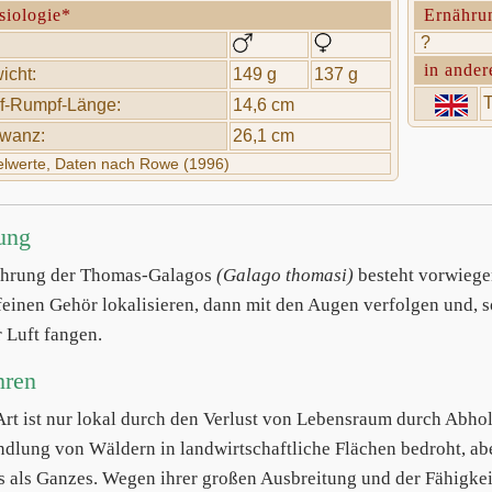
siologie*
Ernähru
?
in ander
icht:
149 g
137 g
T
f-Rumpf-Länge:
14,6 cm
wanz:
26,1 cm
telwerte, Daten nach Rowe (1996)
ung
ahrung der Thomas-Galagos
(Galago thomasi)
besteht vorwiegen
feinen Gehör lokalisieren, dann mit den Augen verfolgen und, s
r Luft fangen.
hren
Art ist nur lokal durch den Verlust von Lebensraum durch Abhol
lung von Wäldern in landwirtschaftliche Flächen bedroht, aber
s als Ganzes. Wegen ihrer großen Ausbreitung und der Fähigkeit