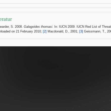
eratur
Bearder, S. 2008.
Galagoides thomasi
. In: IUCN 2009. IUCN Red List of Threa
loaded on 21 February 2010;
[2]
Macdonald, D., 2001;
[3]
Geissmann, T., 200