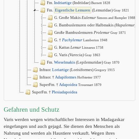
Fm.
Indriartige
(Indriidae)
Burnett 1828
Fm.
Eigentliche Lemuren
(Lemuridae)
Gray 1821
G. Große Makis
Eulemur
Simons and Rumpler 1988
G. Bambuslemuren oder Halbmakis
(Hapalemur)
G
Große Bambuslemuren
Prolemur
Gray 1871
G. †
Pachylemur
Lamberton 1948
G. Kattas
Lemur
Linnaeus 1758
G. Varis
(Varecia)
Gray 1863
Fm.
Wieselmakis
(Lepilemuridae)
Gray 1870
Infraor.
Loriartige
(Lorisiformes)
Gregory 1915
Infraor. †
Adapiformes
Hoffstetter 1977
SuperFm. †
Adapoidea
Trouessart 1879
SuperFm. †
Plesiadapoidea
Gefahren und Schutz
Varis werden wegen wirtschaftlicher Interessen in Madagaskar
eingefangen und auch gejagd. Sie dienen den Menschen als
Nahrung und werden als Haustiere verkauft. Wegen ihres