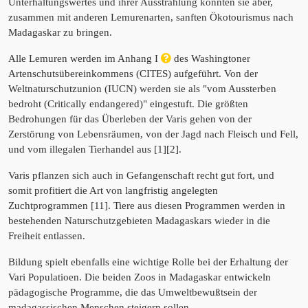
Unterhaltungswertes und ihrer Ausstrahlung könnten sie aber,
zusammen mit anderen Lemurenarten, sanften Ökotourismus nach
Madagaskar zu bringen.
Alle Lemuren werden im Anhang I
des Washingtoner
Artenschutsübereinkommens (CITES) aufgeführt. Von der
Weltnaturschutzunion (IUCN) werden sie als "vom Aussterben
bedroht (Critically endangered)" eingestuft. Die größten
Bedrohungen für das Überleben der Varis gehen von der
Zerstörung von Lebensräumen, von der Jagd nach Fleisch und Fell,
und vom illegalen Tierhandel aus [1][2].
Varis pflanzen sich auch in Gefangenschaft recht gut fort, und
somit profitiert die Art von langfristig angelegten
Zuchtprogrammen [11]. Tiere aus diesen Programmen werden in
bestehenden Naturschutzgebieten Madagaskars wieder in die
Freiheit entlassen.
Bildung spielt ebenfalls eine wichtige Rolle bei der Erhaltung der
Vari Populatioen. Die beiden Zoos in Madagaskar entwickeln
pädagogische Programme, die das Umweltbewußtsein der
madagassischen Menschen steigern sollen.