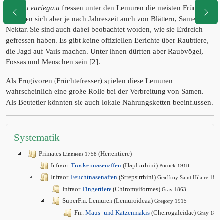
Varecia variegata
fressen unter den Lemuren die meisten Früchte,
ernähren sich aber je nach Jahreszeit auch von Blättern, Samen und
Nektar. Sie sind auch dabei beobachtet worden, wie sie Erdreich
gefressen haben. Es gibt keine offiziellen Berichte über Raubtiere,
die Jagd auf Varis machen. Unter ihnen dürften aber Raubvögel,
Fossas und Menschen sein [2].
Als Frugivoren (Früchtefresser) spielen diese Lemuren
wahrscheinlich eine große Rolle bei der Verbreitung von Samen.
Als Beutetier könnten sie auch lokale Nahrungsketten beeinflussen.
Systematik
Primates
(Herrentiere)
Linnaeus 1758
Infraor.
Trockennasenaffen
(Haplorrhini)
Pocock 1918
Infraor.
Feuchtnasenaffen
(Strepsirrhini)
Geoffroy Saint-Hilaire 181
Infraor.
Fingertiere
(Chiromyiformes)
Gray 1863
SuperFm. Lemuren (Lemuroideaa)
Gregory 1915
Fm.
Maus- und Katzenmakis
(Cheirogaleidae)
Gray 187