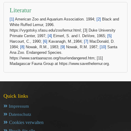
Literatur
[1]
American Zoo and Aquarium Association. 1994;
[2]
Black and
White Ruffed Lemur, 1996.
https://vygotsky.sfasu.edu/zoo/lemur.html; [3] Duke University
Primate Center, 1997;
[4]
Eimerl, S. and I. DeVore, 1965;
[5]
Harcourt, C., 1990;
[6]
Kavanagh, M.,1984;
[7]
MacDonald, D.
1984;
[8]
Nowak, R.M., 1983;
[9]
Nowak, R.M. 1987;
[10]
Santa
Ana Zoo. Endangered Species.
https://www.santaanazoo.org/tour/endangered.htm; [11]
Madagascar Fauna Group at https://www.savethelemur.org.
Quick links
Impressum
Datenschutz
Cookies verwalten
Physik für alle