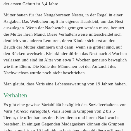
der ersten Geburt ist 3,4 Jahre.
Mütter bauen für ihre Neugeborenen Nester, in der Regel in einer
Astgabel. Das Weibchen rupft ihr eigenes Haarkleid, um das Nest
auszulegen. Wenn der Nachwuchs getragen werden muss, benutzt
die Mutter ihren Mund. Diese Verhaltensweise unterscheidet sich
deutlich von anderen Lemuren, deren Kinder sich erst an den
Bauch der Mutter klammern und dann, wenn sie größer sind, auf
den Rücken wechseln. Kleinkinder dürfen das Nest nach 3 Wochen
verlassen und sind im Alter von etwa 7 Wochen genauso beweglich
wie ihre Eltern. Die Rolle der Männchen bei der Aufzucht des
Nachwuchses wurde noch nicht beschrieben.
Man glaubt, dass Varis eine Lebenserwartung von 19 Jahren haben.
Verhalten
Es gibt eine gewisse Variabilität bezüglich des Sozialverhaltens von
Varis
(Varecia variegata)
. Varis leben in Gruppen von 2 bis 5
Tieren, die offenbar aus den Elterntieren und ihrem Nachwuchs
bestehen. In einigen Gegenden Madagaskars können die Gruppen
jedoch aus bis zu 16 Individuen bestehen, obwohl diese während