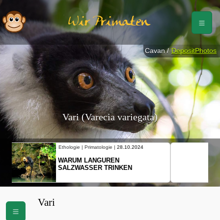
Wir Primaten
Cavan /
DepositPhotos
Vari (Varecia variegata)
Ethologie | Primatologie |
10.10.2024
NEUES VON WEIBLICHEN
SCHOPFGIBBONS UND IHRER
BEWEGUNGSMUSTER
Vari