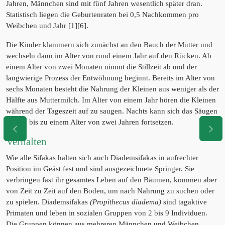
Jahren, Männchen sind mit fünf Jahren wesentlich später dran.
Statistisch liegen die Geburtenraten bei 0,5 Nachkommen pro
Weibchen und Jahr [1][6].
Die Kinder klammern sich zunächst an den Bauch der Mutter und
wechseln dann im Alter von rund einem Jahr auf den Rücken. Ab
einem Alter von zwei Monaten nimmt die Stillzeit ab und der
langwierige Prozess der Entwöhnung beginnt. Bereits im Alter von
sechs Monaten besteht die Nahrung der Kleinen aus weniger als der
Hälfte aus Muttermilch. Im Alter von einem Jahr hören die Kleinen
während der Tageszeit auf zu saugen. Nachts kann sich das Säugen
jedoch bis zu einem Alter von zwei Jahren fortsetzen.
Verhalten
Wie alle Sifakas halten sich auch Diademsifakas in aufrechter
Position im Geäst fest und sind ausgezeichnete Springer. Sie
verbringen fast ihr gesamtes Leben auf den Bäumen, kommen aber
von Zeit zu Zeit auf den Boden, um nach Nahrung zu suchen oder
zu spielen. Diademsifakas
(Propithecus diadema)
sind tagaktive
Primaten und leben in sozialen Gruppen von 2 bis 9 Individuen.
Die Gruppen können aus mehreren Männchen und Weibchen