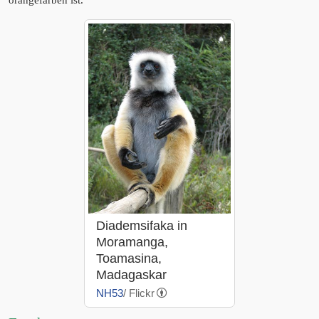
orangefarben ist.
Diademsifaka in
Moramanga,
Toamasina,
Madagaskar
NH53
/ Flickr