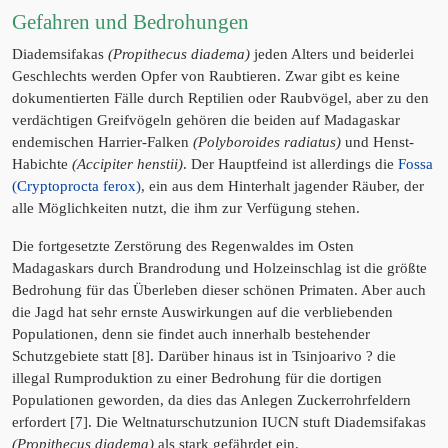
Gefahren und Bedrohungen
Diademsifakas
(Propithecus diadema)
jeden Alters und beiderlei
Geschlechts werden Opfer von Raubtieren. Zwar gibt es keine
dokumentierten Fälle durch Reptilien oder Raubvögel, aber zu den
verdächtigen Greifvögeln gehören die beiden auf Madagaskar
endemischen Harrier-Falken
(Polyboroides radiatus)
und Henst-
Habichte
(Accipiter henstii)
. Der Hauptfeind ist allerdings die
Fossa
(Cryptoprocta ferox)
, ein aus dem Hinterhalt jagender Räuber, der
alle Möglichkeiten nutzt, die ihm zur Verfügung stehen.
Die fortgesetzte Zerstörung des Regenwaldes im Osten
Madagaskars durch Brandrodung und Holzeinschlag ist die größte
Bedrohung für das Überleben dieser schönen Primaten. Aber auch
die Jagd hat sehr ernste Auswirkungen auf die verbliebenden
Populationen, denn sie findet auch innerhalb bestehender
Schutzgebiete statt [8]. Darüber hinaus ist in Tsinjoarivo ?
die
illegal Rumproduktion zu einer Bedrohung für die dortigen
Populationen geworden, da dies das Anlegen Zuckerrohrfeldern
erfordert [7]. Die Weltnaturschutzunion IUCN stuft Diademsifakas
(Propithecus diadema)
als stark gefährdet ein.