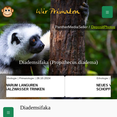
Wir Primaten
PantherMediaSeller /
DepositPhotos
Diademsifaka (Propithecus diadema)
Ethologie | Primatologie |
10.10.2024
NEUES VON WEIBLICHEN
SCHOPFGIBBONS UND IHRER
BEWEGUNGSMUSTER
Diademsifaka