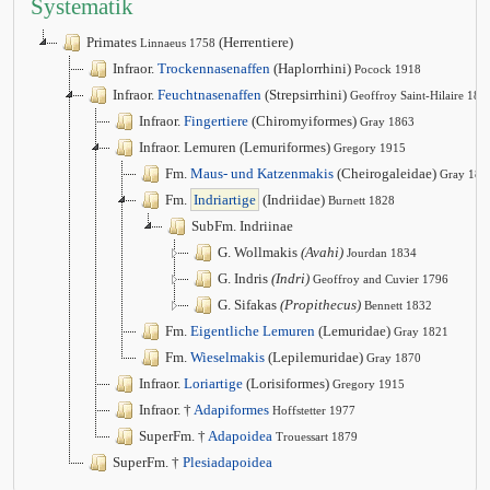
Systematik
Primates
(Herrentiere)
Linnaeus 1758
Infraor.
Trockennasenaffen
(Haplorrhini)
Pocock 1918
Infraor.
Feuchtnasenaffen
(Strepsirrhini)
Geoffroy Saint-Hilaire 181
Infraor.
Fingertiere
(Chiromyiformes)
Gray 1863
Infraor. Lemuren (Lemuriformes)
Gregory 1915
Fm.
Maus- und Katzenmakis
(Cheirogaleidae)
Gray 187
Fm.
Indriartige
(Indriidae)
Burnett 1828
SubFm. Indriinae
G. Wollmakis
(Avahi)
Jourdan 1834
G. Indris
(Indri)
Geoffroy and Cuvier 1796
G. Sifakas
(Propithecus)
Bennett 1832
Fm.
Eigentliche Lemuren
(Lemuridae)
Gray 1821
Fm.
Wieselmakis
(Lepilemuridae)
Gray 1870
Infraor.
Loriartige
(Lorisiformes)
Gregory 1915
Infraor. †
Adapiformes
Hoffstetter 1977
SuperFm. †
Adapoidea
Trouessart 1879
SuperFm. †
Plesiadapoidea