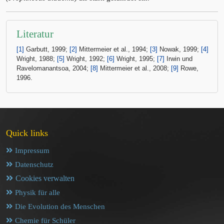
Literatur
[1]
Garbutt, 1999;
[2]
Mittermeier et al., 1994;
[3]
Nowak, 1999;
[4]
Wright, 1988;
[5]
Wright, 1992;
[6]
Wright, 1995;
[7]
Irwin und
Ravelomanantsoa, 2004;
[8]
Mittermeier et al., 2008;
[9]
Rowe,
1996.
Quick links
Impressum
Datenschutz
Cookies verwalten
Physik für alle
Die Evolution des Menschen
Chemie für Schüler