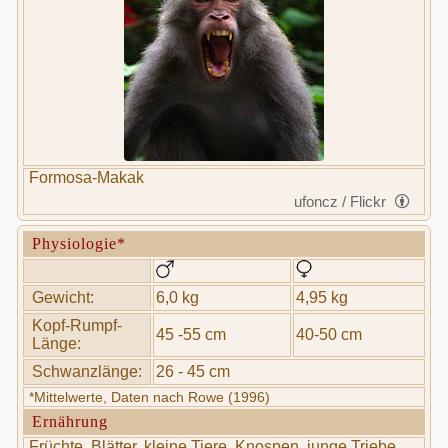
Formosa-Makak
ufoncz / Flickr
Physiologie*
Gewicht:
6,0 kg
4,95 kg
Kopf-Rumpf-
45 -55 cm
40-50 cm
Länge:
Schwanzlänge:
26 - 45 cm
*Mittelwerte, Daten nach Rowe (1996)
Ernährung
Früchte, Blätter, kleine Tiere, Knospen, junge Triebe,