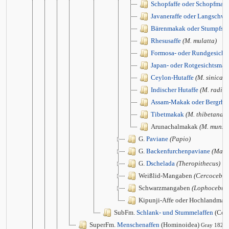
Schopfaffe oder Schopfmak
Javaneraffe oder Langschw
Bärenmakak oder Stumpfs
Rhesusaffe
(M. mulatta)
Formosa- oder Rundgesich
Japan- oder Rotgesichtsma
Ceylon-Hutaffe
(M. sinica)
Indischer Hutaffe
(M. radiat
Assam-Makak oder Bergrhe
Tibetmakak
(M. thibetana)
Arunachalmakak
(M. munza
G.
Paviane
(Papio)
G.
Backenfurchenpaviane
(Mand
G.
Dschelada
(Theropithecus)
Weißlid-Mangaben
(Cercocebus
Schwarzmangaben
(Lophocebus
Kipunji-Affe oder Hochlandma
SubFm.
Schlank- und Stummelaffen
(Col
SuperFm.
Menschenaffen
(Hominoidea)
Gray 1825