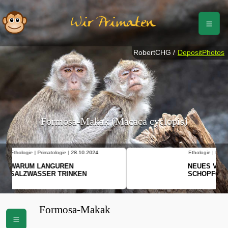
Wir Primaten
RobertCHG /
DepositPhotos
Formosa-Makak (Macaca cyclopis)
Ethologie | Primatologie |
10.10.2024
NEUES VON WEIBLICHEN
SCHOPFGIBBONS UND IHRER
BEWEGUNGSMUSTER
Formosa-Makak