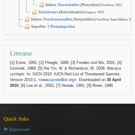
Infraor.
Neuweltaffen
(Platyrrhini)
Geoffroy 1812
Tarsiiformes
(Koboldmakis)
Gregory 1915
Infraor.
Feuchtnasenaffen
(Strepsirrhini)
Geoffroy Saint-Hilaire 181
SuperFm. †
Plesiadapoidea
Literatur
[
1
] Estes, 1991; [
2
] Fleagle, 1988; [
3
] Fooden und Wu, 2001; [
4
]
Grzimek, 1988; [5] Hai Yin, W. & Richardson, M. 2008.
Macaca
cyclopis
. In: IUCN 2010. IUCN Red List of Threatened Species.
Version 2010.1. <
www.iucnredlist.org
>. Downloaded on
30 April
2010
; [
6
] Lee et al., 2002; [
7
] Nowak, 1991; [
8
] Rowe, 1996
Quick links
Impressum