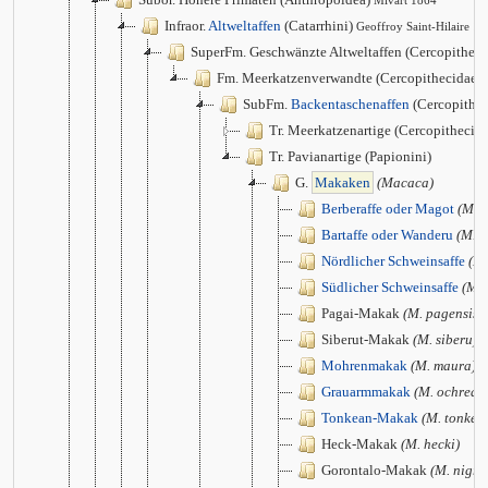
Mivart 1864
Infraor.
Altweltaffen
(Catarrhini)
Geoffroy Saint-Hilaire 1
SuperFm. Geschwänzte Altweltaffen (Cercopithec
Fm. Meerkatzenverwandte (Cercopithecidae)
SubFm.
Backentaschenaffen
(Cercopithec
Tr. Meerkatzenartige (Cercopithecini
Tr. Pavianartige (Papionini)
G.
Makaken
(Macaca)
Berberaffe oder Magot
(M. s
Bartaffe oder Wanderu
(M. s
Nördlicher Schweinsaffe
(M.
Südlicher Schweinsaffe
(M. 
Pagai-Makak
(M. pagensis)
Siberut-Makak
(M. siberu)
Mohrenmakak
(M. maura)
Grauarmmakak
(M. ochreat
Tonkean-Makak
(M. tonkea
Heck-Makak
(M. hecki)
Gorontalo-Makak
(M. nigre