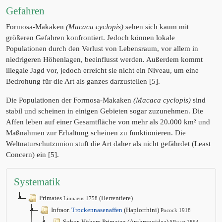
Gefahren
Formosa-Makaken
(Macaca cyclopis)
sehen sich kaum mit
größeren Gefahren konfrontiert. Jedoch können lokale
Populationen durch den Verlust von Lebensraum, vor allem in
niedrigeren Höhenlagen, beeinflusst werden. Außerdem kommt
illegale Jagd vor, jedoch erreicht sie nicht ein Niveau, um eine
Bedrohung für die Art als ganzes darzustellen [5].
Die Populationen der Formosa-Makaken
(Macaca cyclopis)
sind
stabil und scheinen in einigen Gebieten sogar zuzunehmen. Die
Affen leben auf einer Gesamtfläche von mehr als 20.000 km² und
Maßnahmen zur Erhaltung scheinen zu funktionieren. Die
Weltnaturschutzunion stuft die Art daher als nicht gefährdet (Least
Concern) ein [5].
Systematik
Primates
(Herrentiere)
Linnaeus 1758
Infraor.
Trockennasenaffen
(Haplorrhini)
Pocock 1918
Subor. Höhere Primaten (Anthropoidea)